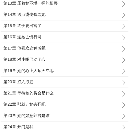
第13章 压着她不堪一握的细腰
第14章 送点烫伤膏给她
第15章 终于要出宫了
第16章 送她去慎行司
第17章 他喜欢这种感觉
第18章 对小哑巴动了心
第19章 她的心上人顶天立地
第20章 打入掖庭
第21章 等待她的将会是什么
第22章 那就让她去死吧
第23章 她的如意郎君是谁
第24章 开门是我