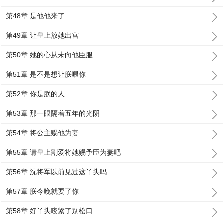
第48章 是他他来了
第49章 让皇上放她出宫
第50章 她的心从未向他臣服
第51章 是不是想让朕喂你
第52章 你是朕的人
第53章 那一眼隔着五年的光阴
第54章 将公主赐他为妻
第55章 请皇上割爱将她赐予臣为妻吧
第56章 沈将军以前见过这丫头吗
第57章 朕今晚就要了你
第58章 好丫头咬紧了别松口