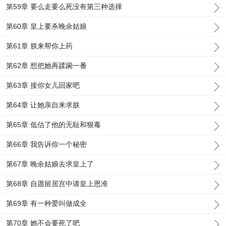
第59章 要么走要么死没有第三种选择
第60章 皇上要杀晚余姑娘
第61章 朕来帮你上药
第62章 想把她再蹂躏一番
第63章 接你女儿回家吧
第64章 让她亲自来求朕
第65章 低估了他的无耻和狠毒
第66章 我告诉你一个秘密
第67章 晚余姑娘去求皇上了
第68章 自愿留居宫中请皇上恩准
第69章 有一种爱叫做成全
第70章 她不会要死了吧