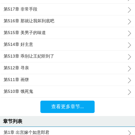
第517章 非常手段
第516章 那就让我坏到底吧
第515章 美男子的味道
第514章 好主意
第513章 乖别让王妃听到了
第512章 寻亲
第511章 画饼
第510章 饿死鬼
查看更多章节...
章节列表
第1章 出宫嫁个如意郎君