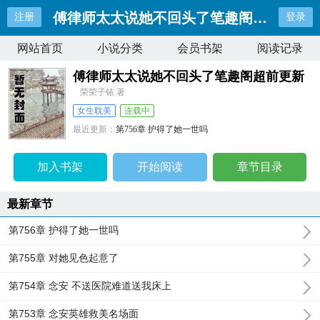
傅律师太太说她不回头了笔趣阁超前更新
注册
登录
网站首页
小说分类
会员书架
阅读记录
傅律师太太说她不回头了笔趣阁超前更新
荣荣子铱 著
女生耽美
连载中
最近更新：
第756章 护得了她一世吗
更新时间：
2026-08-06 00:48:03
加入书架
开始阅读
章节目录
最新章节
第756章 护得了她一世吗
第755章 对她见色起意了
第754章 念安 不送医院难道送我床上
第753章 念安英雄救美名场面