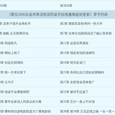
859章
第3858章
《重生2000从追求青涩校花同桌开始笔趣阁超前更新》章节列表
2章 这辈子我不会再松手
第3章 要跟苏若初考同一所大学
章 扬帆 从互联网开始
第7章 女神主动跟我说话了她心里有我
0章 我选陈凡
第11章 这是你男朋友
4章 网站上线了
第15章 我还有别的选择吗
8章 你还记得我吗
第19章 明天跃龙门
2章 第一天考试拿下
第23章 高考比自己想的还要顺利
6章 父与子
第27章 全部资金用来推广
0章 他该不会要吻我吧
第31章 被对手赶超了
34章 要学会发动人民群众的力量
第35章 五分一条上不封顶
38章 哪有情侣进电影院是为了看电影的
第39章 第39章 又见定情之物 一生一世