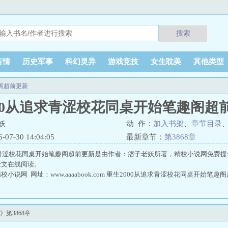
搜索
言情
历史军事
科幻灵异
游戏竞技
女生耽美
其他类型
阁超前更新
000从追求青涩校花同桌开始笔趣阁超
妖
动 作：
加入书架
、
章节目录
7-30 14:04:05
最新章节：
第3868章
求青涩校花同桌开始笔趣阁超前更新是由作者：痞子老妖所著，精校小说网免费提
全文在线阅读。
小说网 网址：www.aaaabook.com 重生2000从追求青涩校花同桌开始笔趣
第3868章