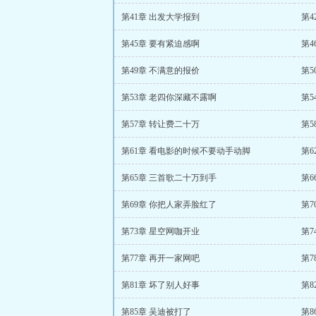
第41章 出发大学报到
第4
第45章 要有紧迫感啊
第
第49章 不满意的报价
第5
第53章 老四你深藏不露啊
第
第57章 转让费二十万
第5
第61章 看电影的时候不要动手动脚
第6
第65章 三首歌二十万到手
第6
第69章 你把人家弄脸红了
第
第73章 星空网咖开业
第7
第77章 再开一家网吧
第7
第81章 坏了别人好事
第8
第85章 吴迪被打了
第8