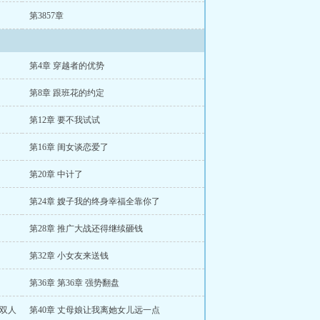
第3857章
第4章 穿越者的优势
第8章 跟班花的约定
第12章 要不我试试
第16章 闺女谈恋爱了
第20章 中计了
第24章 嫂子我的终身幸福全靠你了
第28章 推广大战还得继续砸钱
第32章 小女友来送钱
第36章 第36章 强势翻盘
一双人
第40章 丈母娘让我离她女儿远一点