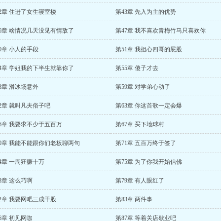
2章 住进了女生寝室楼
第43章 先入为主的优势
46章 啥情况几天没见有情敌了
第47章 我不喜欢青梅竹马只喜欢你
0章 小人的手段
第51章 我担心四哥的屁股
54章 学姐我的下半生就靠你了
第55章 傻子才去
8章 滑冰场意外
第59章 对学弟心动了
2章 就叫凡夫俗子吧
第63章 你这首歌一定会爆
6章 我要求不少于五百万
第67章 买下地球村
70章 我能不能跟你们老板聊两句
第71章 五百万终于签了
4章 一周狂赚十万
第75章 为了你我开始信佛
8章 这么巧啊
第79章 有人眼红了
2章 我要网吧三成干股
第83章 两件事
6章 初见网咖
第87章 等着关店歇业吧