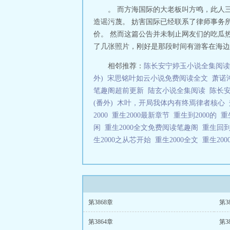
。 而方海国际的大老板叫方鸣，此人
造谣污蔑。 妨害国际已经联系了律师事务
价。 然而这篇公告并未制止网友们的吃瓜
了几张照片，刚好是那段时间有游客在海边港
相邻推荐：
陈长安宁婷玉小说全集阅读
外)
宋思铭叶如云小说免费阅读全文
萧诺
笔趣阁超前更新
陆玄小说全集阅读
陈长安
(番外)
木叶，开局我体内有终焉律者核心
2000
重生2000最新章节
重生到2000的
重
闲
重生2000全文免费阅读笔趣阁
重生回到
生2000之从芯开始
重生2000全文
重生20
第3868章
第3
第3864章
第3