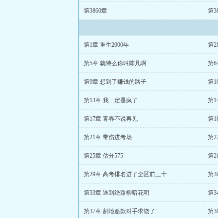
第3860章
第3
第1章 重生2000年
第
第5章 就特么你叫陈凡啊
第6
第9章 想到了赚钱的路子
第1
第13章 我一定是疯了
第1
第17章 青春不说再见
第1
第21章 带伤进考场
第2
第25章 估分575
第2
第29章 高考排名进了全区前三十
第3
第33章 逼到绝路柳暗花明
第
第37章 割地赔款对手求饶了
第