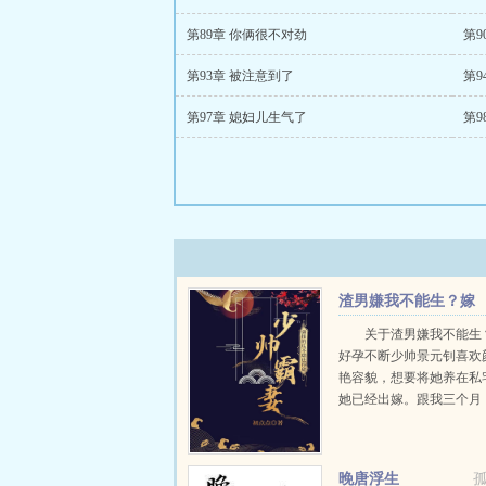
第89章 你俩很不对劲
第9
第93章 被注意到了
第9
第97章 媳妇儿生气了
第9
渣男嫌我不能生？嫁
少帅好孕不断
关于渣男嫌我不能生
好孕不断少帅景元钊喜欢
艳容貌，想要将她养在私
她已经出嫁。跟我三个月
想要的荣华富贵，你丈夫
颜心扇了他一耳光。千方
搞到手后，他不怀好意问
晚唐浮生