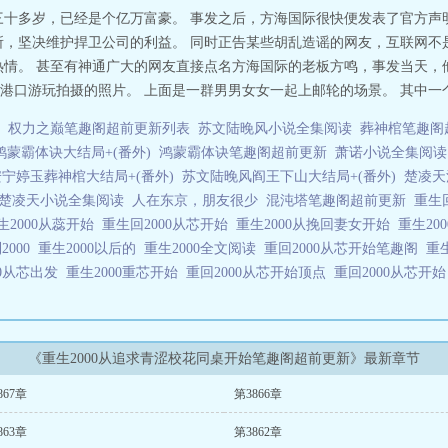
三十多岁，已经是个亿万富豪。 事发之后，方海国际很快便发表了官方声
所，坚决维护捍卫公司的利益。 同时正告某些胡乱造谣的网友，互联网不
热情。 甚至有神通广大的网友直接点名方海国际的老板方鸣，事发当天，
口游玩拍摄的照片。 上面是一群男男女女一起上邮轮的场景。 其中一个
权力之巅笔趣阁超前更新列表
苏文陆晚风小说全集阅读
葬神棺笔趣阁
鸿蒙霸体诀大结局+(番外)
鸿蒙霸体诀笔趣阁超前更新
萧诺小说全集阅读
宁婷玉葬神棺大结局+(番外)
苏文陆晚风阎王下山大结局+(番外)
楚凌天
楚凌天小说全集阅读
人在东京，朋友很少
混沌塔笔趣阁超前更新
重生
生2000从蕊开始
重生回2000从芯开始
重生2000从挽回妻女开始
重生20
2000
重生2000以后的
重生2000全文阅读
重回2000从芯开始笔趣阁
重
00从芯出发
重生2000重芯开始
重回2000从芯开始顶点
重回2000从芯开
《重生2000从追求青涩校花同桌开始笔趣阁超前更新》最新章节
867章
第3866章
863章
第3862章