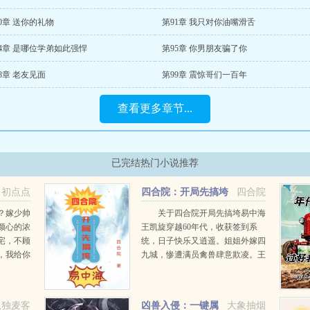
0章 送你的礼物
第91章 我只对你油嘴滑舌
4章 是哪位学弟如此强悍
第95章 你男朋友骗了你
8章 老友见面
第99章 震惊哥们一百年
查看更多章节...
已完结热门小说推荐
初点点
四合院：开局先搞垮
四合院
易中海
？嫁少帅
关于四合院开局先搞垮易中海
颜心的浓
王凯旋穿越60年代，收获签到系
宅，不顾
统，日子快乐又逍遥。姐姐外嫁四
，我给你
九城，惨遭满员禽兽肆意欺凌。王
会发达。
凯旋奔赴京都四合院救急，拳打满
百计将她
员禽兽，势要为姐姐撑起一片儿朗
她我和你
朗乾坤！...
孤独麦客
凶兽入侵：一键属
大象抽烟