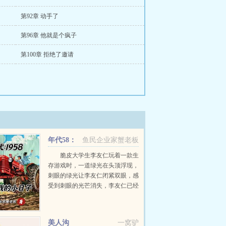
第92章 动手了
第96章 他就是个疯子
第100章 拒绝了邀请
年代58：
鱼民企业家蟹老板
进场成为食堂采购员
脆皮大学生李友仁玩着一款生
存游戏时，一道绿光在头顶浮现，
刺眼的绿光让李友仁闭紧双眼，感
受到刺眼的光芒消失，李友仁已经
来到了1958年。李友仁在这红火的
年代面对历史的浪潮，他会如何过
好自己的小日子呢。...
美人沟
一窝驴