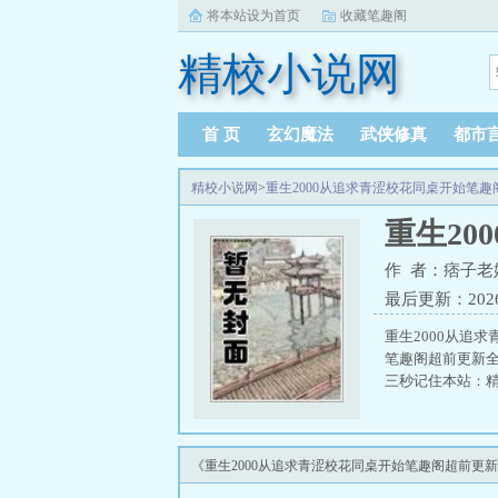
将本站设为首页
收藏笔趣阁
精校小说网
首 页
玄幻魔法
武侠修真
都市
精校小说网
>
重生2000从追求青涩校花同桌开始笔趣
重生2
作 者：痞子老
最后更新：2026-0
重生2000从追
笔趣阁超前更新
三秒记住本站：精校
《重生2000从追求青涩校花同桌开始笔趣阁超前更新》