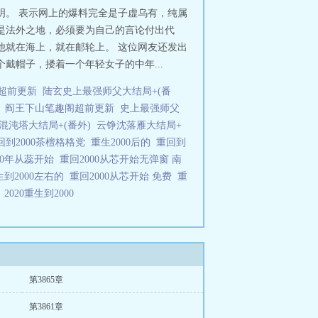
明。 表示网上的爆料完全是子虚乌有，纯属
是法外之地，必须要为自己的言论付出代
他就在海上，就在邮轮上。 这位网友还发出
戴帽子，搂着一个年轻女子的中年...
超前更新
陆玄史上最强师父大结局+(番
阎王下山笔趣阁超前更新
史上最强师父
混沌塔大结局+(番外)
云铮沈落雁大结局+
回到2000茶檀格格党
重生2000后的
重回到
00年从蕊开始
重回2000从芯开始无弹窗 南
生到2000左右的
重回2000从芯开始 免费
重
始
2020重生到2000
第3865章
第3861章