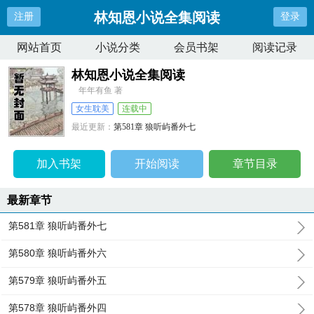
林知恩小说全集阅读
注册
登录
网站首页
小说分类
会员书架
阅读记录
林知恩小说全集阅读
年年有鱼 著
女生耽美
连载中
最近更新：
第581章 狼听屿番外七
更新时间：
2026-08-08 04:01:29
加入书架
开始阅读
章节目录
最新章节
第581章 狼听屿番外七
第580章 狼听屿番外六
第579章 狼听屿番外五
第578章 狼听屿番外四