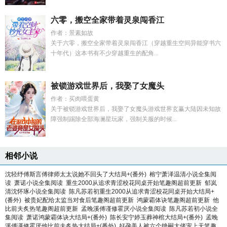
六零，搬空全家带着灵泉闯香江
作者：景素如故
关于六零，搬空全家带着灵泉闯香江（穿越重生空间异能穿书六
十年代）这本书有不少穿越重生的配角...
被锁游戏世界后，我娶了女魔头
作者：买肉喂蛋黄
关于被锁游戏世界后，我娶了女魔头游戏世界玄赢大陆因未知故
障强制踢除全部海澜星玩家，强制关服的时候...
相邻小说
沈轻纾傅斯言傅律师太太说她不回头了大结局+(番外)
榕宁萧泽温清小说全集阅
读
萧诺小说全集阅读
重生2000从追求青涩校花同桌开始笔趣阁超前更新
郁岚
清沈怀琢小说全集阅读
陈凡苏若初重生2000从追求青涩校花同桌开始大结局+
(番外)
被贵妃配给太监当对食后笔趣阁超前更新
鸿蒙霸体诀笔趣阁超前更新
他
比前夫炙热笔趣阁超前更新
孟晚溪傅谨修霍厌小说全集阅读
陈凡苏若初小说全
集阅读
萧诺鸿蒙霸体诀大结局+(番外)
陈长安宁婷玉葬神棺大结局+(番外)
孟晚
溪傅谨修霍厌他比前夫炙热大结局+(番外)
好孕美人被六个绝嗣大佬宠上天笔趣