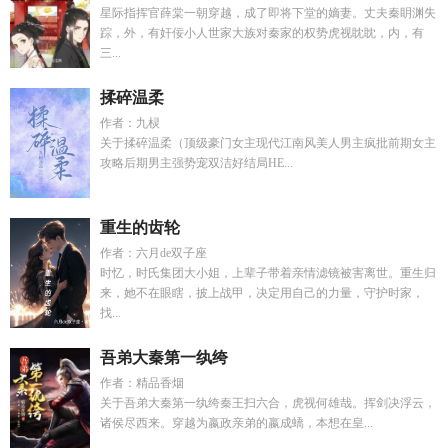
星际指挥官薛棠一朝穿越，成了即将下堂的嫡妻。丈夫秦眀渊失
踪，外，有奸佞小人世家大族对秦家的权势虎视眈眈，内，有
三...
揉碎温柔
作者：九棂
关于揉碎温柔（顶级豪门女主现代江南风美人男主疯批前期女主
攻略后期男主强势宠双洁好结局HE...
重生的齿轮
作者：六月de双子座
时忆，时氏集团大小姐，上辈子带着亲情滤镜被害离世。重生归
来，她不在眼瞎，披上战甲，决定用自己的力量，守护时家，
找...
吾弟大秦第一纨绔
作者：精品香烟
关于吾弟大秦第一纨绔秦王扫六合，虎视何雄哉。挥剑决浮云，
诸侯尽西来。穿越为嬴政亲弟的嬴成蟜，本想在皇...