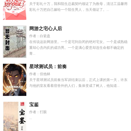
关于彩礼十万，我和陌生总裁契约领证了为救母，清洁工温馨用
彩礼十万把自己嫁给一个陌生男人，当天领证了。...
网游之宅心人后
作者：白瓷盘
在传说这款网游里。一个是宅到自闭的绝对宅女。一个是成熟稳
重却心含内疚的成功男。一个是满心爱意却连生命都不确定的
青...
星球测试员：前奏
作者：但他林
关于星球测试员前奏当军训结束以后，正式上课的第一天，许东
与他的室友看着宿舍外的人们，集体变成了树人，他知道...
宝鉴
作者：打眼
...