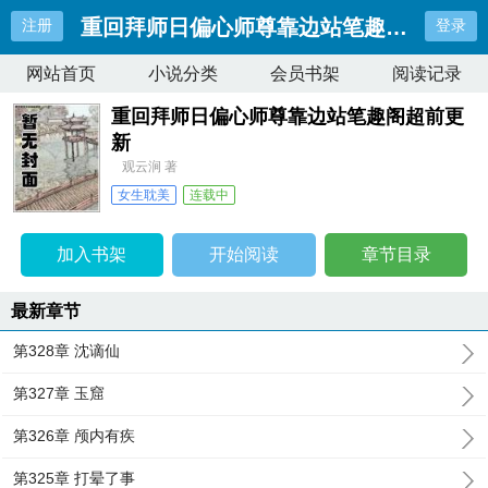
重回拜师日偏心师尊靠边站笔趣阁超前更
注册
登录
网站首页
小说分类
会员书架
阅读记录
重回拜师日偏心师尊靠边站笔趣阁超前更
新
观云涧 著
女生耽美
连载中
最近更新：
第328章 沈谪仙
更新时间：
2026-08-07 02:16:25
加入书架
开始阅读
章节目录
最新章节
第328章 沈谪仙
第327章 玉窟
第326章 颅内有疾
第325章 打晕了事