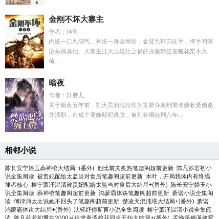
金刚不坏大寨主
作者：徍男
内练一口九阳气，外练一身金刚骨，金背九环刀在手，挥手间滚
滚头颅落地。大寨主江大力雄壮之极的身躯静坐在雕花梨木大
椅...
暗夜
作者：轩胖儿
关于暗夜五年前，刘天昊的叔叔作为主要办案刑警涉嫌收受贿赂
并渎职，造成主要嫌疑犯逃脱，被判有期徒刑八年...
相邻小说
陈长安宁婷玉葬神棺大结局+(番外)
他比前夫炙热笔趣阁超前更新
陈凡苏若初小
说全集阅读
被贵妃配给太监当对食后笔趣阁超前更新
木叶，开局我体内有终焉
律者核心
榕宁萧泽温清被贵妃配给太监当对食后大结局+(番外)
陈长安宁婷玉小
说全集阅读
葬神棺笔趣阁超前更新
鸿蒙霸体诀笔趣阁超前更新
萧诺小说全集阅
读
傅律师太太说她不回头了笔趣阁超前更新
楚凌天混沌塔大结局+(番外)
萧诺
鸿蒙霸体诀大结局+(番外)
沈轻纾傅斯言小说全集阅读
榕宁萧泽温清小说全集阅
读
陈凡苏若初重生2000从追求青涩校花同桌开始大结局+(番外)
孟晚溪傅谨修霍