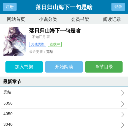
落日归山海下一句是啥
注册
登录
网站首页
小说分类
会员书架
阅读记录
落日归山海下一句是啥
不知江月 著
其他类型
连载中
最近更新：
完结
更新时间：
2024-10-16 21:39:00
加入书架
开始阅读
章节目录
最新章节
完结
5056
4050
3040