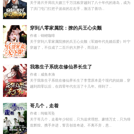
关于港片开局坑大嫂三千万沈栋穿越到了八十年代的港岛，成为
了洪门屯门扛把子波叔的左右手，激活了善功...
穿到八零家属院：撩的兵王心尖颤
作者：锦鲤咖啡
关于穿到八零家属院撩的兵王心尖颤（军婚年代先婚后爱）叶宁
穿越了，不仅成了二百斤的大胖子，而且好...
我靠生子系统在修仙界长生了
作者：咸鱼本渔
关于我靠生子系统在修仙界长生了李雪原本是个现代的姑娘，穿
越到四零以后，在四零年代生活了十几年。得到了...
哥几个，走着
作者：纯银耳坠
关于哥几个，走着年少轻狂，只为追求理想。豪情万丈，只为缔
造辉煌。携手并进，誓言创造奇迹。不离不弃，患...