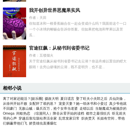
我开创异世界恶魔果实风
作者：天田
你知道冰和一根香蕉融合在一起会变成什么吗？我面前这个一口
一个小冰球的蜥蜴会告诉你答案。但如果把电池和苹果以及苦
瓜...
官途狂飙：从秘书到省委书记
作者：五缕烟火
关于官途狂飙从秘书到省委书记去云湖？徐远舟难以置信的瞪大
眼睛！去穷山僻壤的云湖，既不是明升，也不是...
相邻小说
离了对家还能活？[娱乐圈]
摄政大明
夏日谎言
娶了旺夫小夫郎之后
兵仙刘备，
从徐州开始不败
女配怀了谁的崽？
宠妾灭妻？她一纸休书和小妾过
真少爷他就
不回豪门
无敌山贼：爆兵百万，抢个女帝当老婆
走错以后
当魅魔成为被抛弃的
Omega
间歇热恋
（综漫同人）降谷从零开始的读档
都市之最强狂兵
听见前夫
哥的心声
穿越后靠垃圾站养活全家
乱世发家日常
炽炎焚天
长姐有空间，带他
们躺赢带他们飞
娇贵雄虫直播爆红