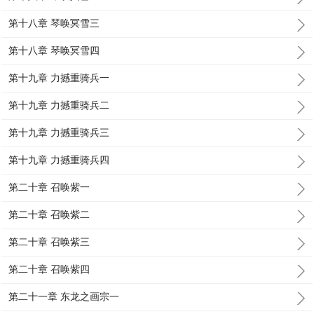
第十八章 琴唤冥雪三
第十八章 琴唤冥雪四
第十九章 力撼重骑兵一
第十九章 力撼重骑兵二
第十九章 力撼重骑兵三
第十九章 力撼重骑兵四
第二十章 召唤紫一
第二十章 召唤紫二
第二十章 召唤紫三
第二十章 召唤紫四
第二十一章 东龙之画宗一