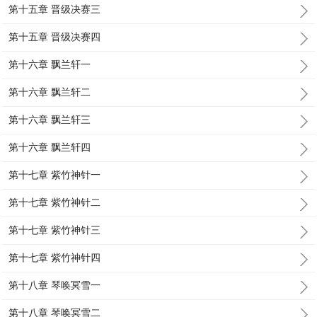
第十五章 晋级决赛三
第十五章 晋级决赛四
第十六章 飘兰轩一
第十六章 飘兰轩二
第十六章 飘兰轩三
第十六章 飘兰轩四
第十七章 紫竹神针一
第十七章 紫竹神针二
第十七章 紫竹神针三
第十七章 紫竹神针四
第十八章 琴唤冥雪一
第十八章 琴唤冥雪二