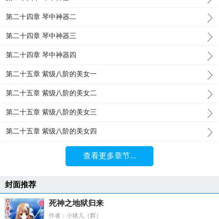
第二十四章 琴中神器二
第二十四章 琴中神器三
第二十四章 琴中神器四
第二十五章 紫级八阶的美女一
第二十五章 紫级八阶的美女二
第二十五章 紫级八阶的美女三
第二十五章 紫级八阶的美女四
查看更多章节...
封面推荐
死神之地狱归来
作者：小猪儿（辉）