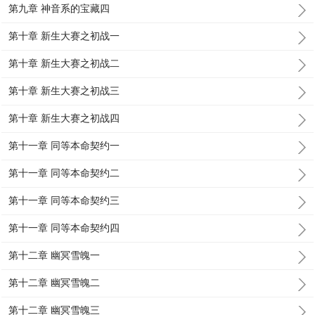
第九章 神音系的宝藏四
第十章 新生大赛之初战一
第十章 新生大赛之初战二
第十章 新生大赛之初战三
第十章 新生大赛之初战四
第十一章 同等本命契约一
第十一章 同等本命契约二
第十一章 同等本命契约三
第十一章 同等本命契约四
第十二章 幽冥雪魄一
第十二章 幽冥雪魄二
第十二章 幽冥雪魄三