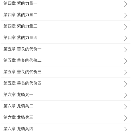
第四章 紫的力量一
第四章 紫的力量二
第四章 紫的力量三
第四章 紫的力量四
第五章 善良的代价一
第五章 善良的代价二
第五章 善良的代价三
第五章 善良的代价四
第六章 龙骑兵一
第六章 龙骑兵二
第六章 龙骑兵三
第六章 龙骑兵四