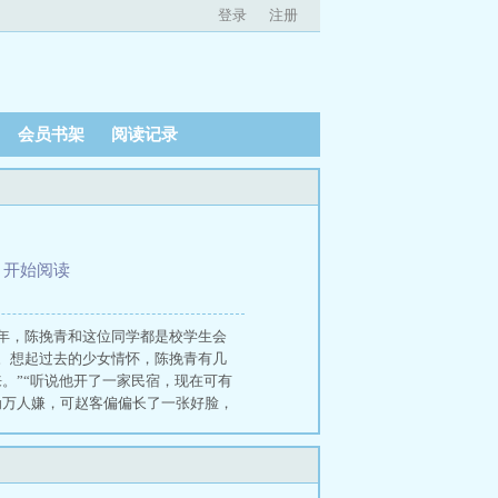
登录
注册
会员书架
阅读记录
、
开始阅读
年，陈挽青和这位同学都是校学生会
。想起过去的少女情怀，陈挽青有几
。”“听说他开了一家民宿，现在可有
为万人嫌，可赵客偏偏长了一张好脸，
了不少女生芳心。“挽青，你这次回
，和陈挽青这样优秀安静的女神八竿子
着老同学面子，陈挽青没正面拒绝，
耳畔，启唇轻笑时，染着酒热的气息