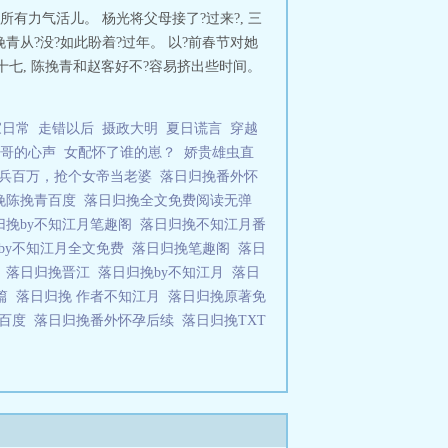
添的抓痕。赵客嘶了声，没松手，漆
有力气活儿。 杨光将父母接了?过来?, 三
—他昨晚留下的。眉峰轻挑，赵客懒
青从?没?如此盼着?过年。 以?前春节对她
二十七, 陈挽青和赵客好不?容易挤出些时间。
家日常
走错以后
摄政大明
夏日谎言
穿越
哥的心声
女配怀了谁的崽？
娇贵雄虫直
兵百万，抢个女帝当老婆
落日归挽番外怀
挽陈挽青百度
落日归挽全文免费阅读无弹
归挽by不知江月笔趣阁
落日归挽不知江月番
by不知江月全文免费
落日归挽笔趣阁
落日
T
落日归挽晋江
落日归挽by不知江月
落日
外篇
落日归挽 作者不知江月
落日归挽原著免
挽百度
落日归挽番外怀孕后续
落日归挽TXT