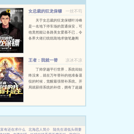
女总裁的狂龙保镖
一丝不芶
关于女总裁的狂龙保镖叶冷峰
是一名地下停车场的普通保安，可
他竟然能让各路美女爱慕不已，令
各界大佬们统统跪地求饶笔趣阁
mbiqugevcom...
王者：我就一替
凉冰不凉
补，首发们都慌啥
丁帅穿越平行世界，系统却始
终没来，就在万年替补的他准备退
役的时候，觉醒最强替补系统。开
局就获得系统的补偿，拥有了超越
其他100职业选手的实力。奶茶教
练本来打算让丁帅打完退役战再退
役的，没想到丁帅实力逆天，直接
将轩染按在了替补席。轩...
么富有还在求什么
北海恋人简介
陆先生请低头萌妻