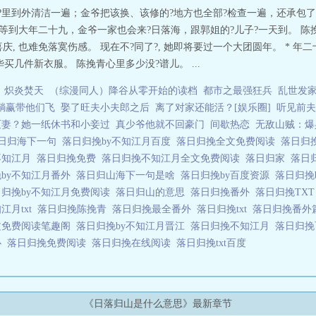
丝丝痒意。“怎么？见着人，后悔了？”陈挽青不动声色，指尖戳了戳男人后腰新
?里到外清洁一遍；金爷把该换、该修的?地方也全部?检查一遍，还承包了所
挽青。她今天穿了件高领衫，但只要稍拉下去一点，就会露出脖子上的吻痕。—
等到大年二十九，金爷一家也会来?日落海，跟郭姐的?儿子?一天到。 陈挽
ref="http://m.moxiexs.com"target="_blank"【魔蝎小说】/a 落日归挽
庆, 也难免落寞伤感。 现在不?同了?, 她即将要过一个大团圆年。 * 年
几件新衣服。 陈挽青心里多少没?谱儿。 ...
炽炎焚天
（综漫同人）降谷从零开始的读档
都市之最强狂兵
乱世发
躺赢带他们飞
娶了旺夫小夫郎之后
离了对家还能活？[娱乐圈]
听见前夫
灭妻？她一纸休书和小妾过
真少爷他就不回豪门
间歇热恋
无敌山贼：爆
日归海下一句
落日归挽by不知江月百度
落日归挽全文免费阅读
落日归
不知江月
落日归挽免费
落日归挽不知江月全文免费阅读
落日归家
落日
by不知江月番外
落日归山海下一句是啥
落日归挽by百度资源
落日归挽
日归挽by不知江月免费阅读
落日归山的意思
落日归挽番外
落日归挽TX
江月txt
落日归挽陈挽青
落日归挽最全番外
落日归挽txt
落日归挽番
文免费阅读笔趣阁
落日归挽by不知江月晋江
落日归挽不知江月
落日归
心
落日归挽免费阅读
落日归挽在线阅读
落日归挽txt百度
《日落归山是什么意思》最新章节