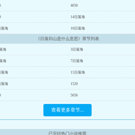
6
4050
0
14日落海
日落海
10日落海
《日落归山是什么意思》章节列表
落海
3日落海
落海
7日落海
日落海
11日落海
日落海
1520
0
5056
查看更多章节...
已完结热门小说推荐