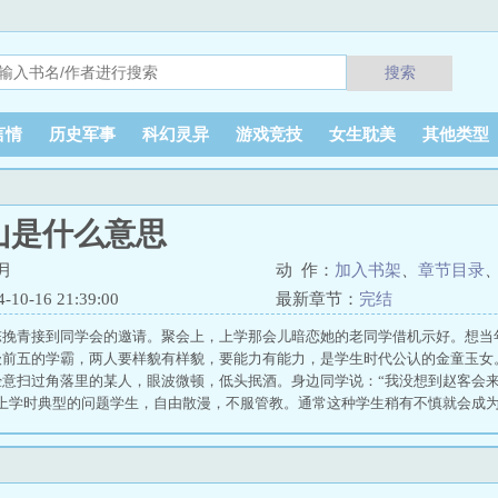
搜索
言情
历史军事
科幻灵异
游戏竞技
女生耽美
其他类型
山是什么意思
月
动 作：
加入书架
、
章节目录
0-16 21:39:00
最新章节：
完结
陈挽青接到同学会的邀请。聚会上，上学那会儿暗恋她的老同学借机示好。想当
级前五的学霸，两人要样貌有样貌，要能力有能力，是学生时代公认的金童玉女
意扫过角落里的某人，眼波微顿，低头抿酒。身边同学说：“我没想到赵客会来
，上学时典型的问题学生，自由散漫，不服管教。通常这种学生稍有不慎就会成
冷淡，每每靠在篮球场旁那棵大树下，一手抄兜，一手抱着篮球的闲散模样虏获
的事吗？”不待陈挽青回答，就有同学说她怎么会知道？赵客从来都是边缘人物
行到后面，同学的哥儿们和陈挽青说了很多对方的优点，劝陈挽青不要错过。碍
。回来经过空包间，忽而被拽了进去。那人捂住她的嘴，高大的身躯俯身贴在她