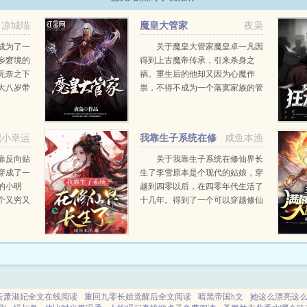
凉城喵
魔皇大管家
夜枭
成为了一
关于魔皇大管家魔皇卓一凡因
乡窘境的
得到上古魔帝传承，引来杀身之
无奈之下
祸。重生后的他却又因为心魔作
大八岁带
祟，不得不成为一个落寞家族的管
人避之不
家...
亮，宽肩
说，还是
吧小幸运
我靠生子系统在修
咸鱼本渔
...
仙界长生了
靠反向贴
关于我靠生子系统在修仙界长
穿成了一
生了李雪原本是个现代的姑娘，穿
的小明
越到四零以后，在四零年代生活了
个又穷又
十几年。得到了一个可以穿越修仙
得给人当
界的机会，不但得到了传说中的系
是一个寡
统，还有其他的各种好东西。为了
人保持着
以后能长生不老，李雪决定冲了。
这本算是，穿越...
云萧淑妃全文在线阅读
重回九零长姐觉醒后全文阅读
暗黑帝国h文
她这么漂亮这