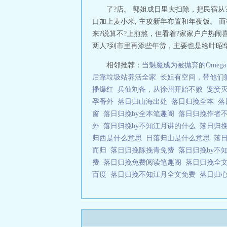
拂过耳垂，撩起
了?店。 郭姐成日里大扫除，把民宿从
黑的眸子紧盯陈
口加上麦小米, 主攻新年布置和年夜饭。 而
懒道：“后悔也晚了。”ah
来?说算不?上煎熬，但看着?家家户户热闹喜
两人?到市里再添些年货，主要也是给叶昭华买
相邻推荐：
当魅魔成为被抛弃的Omega
后靠垃圾站养活全家
长姐有空间，带他们
播爆红
兵仙刘备，从徐州开始不败
宠妾
孕番外
落日归山海出处
落日归挽全本
落
窗
落日归挽by全本笔趣阁
落日归挽作者
外
落日归挽by不知江月讲的什么
落日归挽
归西是什么意思
日落归山是什么意思
落
而归
落日归挽陈挽青免费
落日归挽by不知
费
落日归挽免费阅读笔趣阁
落日归挽全
百度
落日归挽不知江月全文免费
落日归