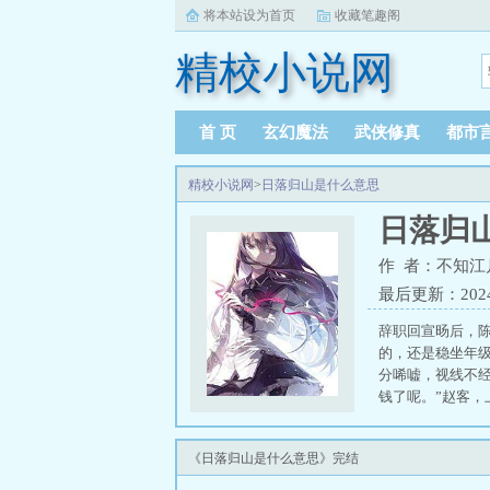
将本站设为首页
收藏笔趣阁
精校小说网
首 页
玄幻魔法
武侠修真
都市
精校小说网
>
日落归山是什么意思
日落归
作 者：不知江
最后更新：2024-1
辞职回宣旸后，
的，还是稳坐年
分唏嘘，视线不经
钱了呢。”赵客
帅气中有股桀骜
来，有听过赵客
《日落归山是什么意思》完结
打不着。聚会进
借口去了卫生间