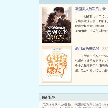
凝脂美人随军后，最
强军爷急红眼
一朝穿越七十年代，
个将要遭受迫害，面临下
物理教授的女儿林听绾，
被迫相亲！据说那人比她
三个娃，还不能生育！别
及，林听绾见之却眼前一
窄腰大长腿，一身正气不
豪门后妈在娃综
火
个妥妥的纯情小狼狗！结婚后
靠反向贴贴爆火了
关于豪门后妈在娃综
贴爆火了黎星晚穿书了，
个十八线满身黑料且已婚
星。老公不祥。传言，是
老的偏瘫。不但如此，还
后妈。黎星晚她活活的就
妇。对此传言，黎星晚本
沉默。网上叫嚣更...
最新标签
老娘摆烂享太庙盛问音
你遗憾过吗 关于我们
秦