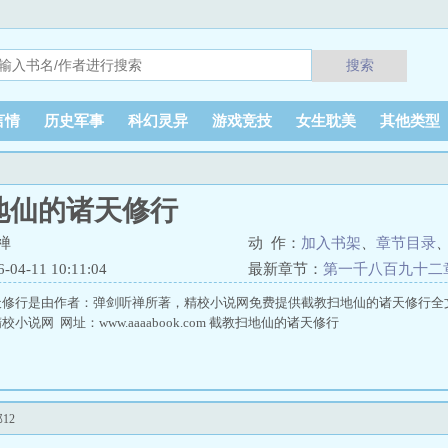
搜索
言情
历史军事
科幻灵异
游戏竞技
女生耽美
其他类型
地仙的诸天修行
禅
动 作：
加入书架
、
章节目录
4-11 10:11:04
最新章节：
第一千八百九十二章
天修行是由作者：弹剑听禅所著，精校小说网免费提供截教扫地仙的诸天修行全
小说网 网址：www.aaaabook.com 截教扫地仙的诸天修行
12