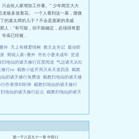
只会给人家增加工作量。” 少年闻言大大
点老板多放葱花。 一个人看到这一幕，微微
人斩了的庞太师的儿子？不会是庞家的亲戚
 那人：“有可能，但不能确定，必须得将盟
寺庙已经被...
番外
天上有棵爱情树
教主走失记
最动听
派
蜀锦人家+番外
市长小妻未成年
贫道
教扫地仙的诸天修行百度阅读
气运诸天从红
修行txt
截教小徒开局灭杀天道四圣
截教
地仙的诸天修行免费读
截教扫地仙的诸天修
修行作者弹剑听禅
截教扫地仙的诸天修行
教扫地仙的诸天修行起点
截教扫地仙的诸天
第一千八百九十一章 牛郎11