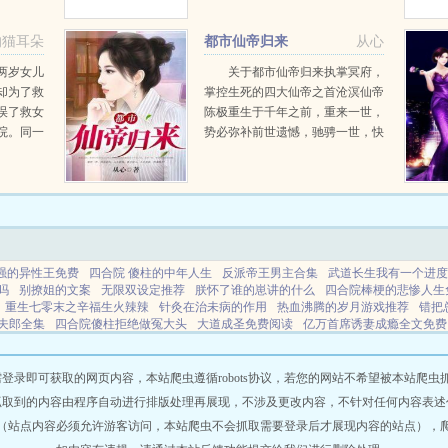
陨石坠落
门长老！修真界十分残酷，魔门更
数妖魔横
是弱肉强食的地方，实力弱小又无
的猫耳朵
都市仙帝归来
从心
.
助的秦枫想...
叔
两岁女儿
关于都市仙帝归来执掌冥府，
却为了救
掌控生死的四大仙帝之首沧溟仙帝
误了救女
陈极重生于千年之前，重来一世，
院。同一
势必弥补前世遗憾，驰骋一世，快
使家里的
意恩仇，人不犯我，我不犯人，人
安抒抒痛
若犯我，神魂俱灭！...
。从此，
...
强的异性王免费
四合院 傻柱的中年人生
反派帝王男主合集
武道长生我有一个进度
吗
别撩姐的文案
无限双设定推荐
朕怀了谁的崽讲的什么
四合院棒梗的悲惨人生
重生七零末之辛福生火辣辣
针灸在治未病的作用
热血沸腾的岁月游戏推荐
错把
夫郎全集
四合院傻柱拒绝做冤大头
大道成圣免费阅读
亿万首席诱妻成瘾全文免费
容r
白云无尽时by栖
重生主母不好惹她专治不服
火影之黑光降临免费阅读
四
意思
傲月修仙
长生武道我有一只金蝉92
穿进语文书怎么破情节跌宕起伏
斩神成
三国时期的凉州是谁的势力
老婆大人下一句接啥
此去经年原喟版
斩神中后续新晋
即可获取的网页内容，本站爬虫遵循robots协议，若您的网站不希望被本站爬虫抓取，可
意思有声
重生70末之幸福火辣辣
我的生活乱的一塌糊涂
九星异兽不选要抱抱脸虫
抓取到的内容由程序自动进行排版处理再展现，不涉及更改内容，不针对任何内容表述
陆
敌国质子被迫成为男宠免费阅读
我的生活乱成一锅粥是啥歌
大唐神级太子李承
（站点内容必须允许游客访问，本站爬虫不会抓取需要登录后才展现内容的站点），
总裁带回家免费阅读
和前夫上恋综后
校园护花兵王TXT网页版
穿越七零嫁军官被
害的神医知乎
敌国质子非要怀摄政王的崽全文阅读
十部顶级耐看暗恋
重生后我不