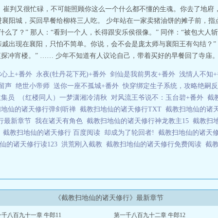
，崔判又很忙碌，不可能照顾你这么一个什么都不懂的生魂。你去了地府，
进襄阳城，买回早餐给柳柊三人吃。 少年站在一家卖猪油饼的摊子前，指
什么了？” 那人：“看到一个人，长得跟安乐侯很像。” 同伴：“被包大
师的亲戚出现在襄阳，只怕不简单。你说，会不会是庞太师与襄阳王有勾结？”
探冲宵楼。” …… 少年不知道有人议论自己，带着买好的早餐回了寺庙。 
心上+番外
永夜(牡丹花下死)+番外
剑仙是我前男友+番外
浅情人不知+
留声
绝世小帝师
送你一座不孤城+番外
快穿绑定生子系统，攻略绝嗣反
收集员
（红楼同人）一梦潇湘冷清秋
对风流王爷说不：玉台碧+番外
截
扫地仙的诸天修行弹剑听禅
截教扫地仙的诸天修行TXT
截教扫地仙的诸天
行最新章节
我在诸天有角色
截教扫地仙的诸天修行神龙教主15
截教扫
禅
截教扫地仙的诸天修行 百度阅读
却成为了轮回者!
截教扫地仙的诸天
仙的诸天修行读123
洪荒刚入截教
截教扫地仙的诸天修行免费阅读
截
《截教扫地仙的诸天修行》最新章节
千八百九十一章 牛郎11
第一千八百九十二章 牛郎12