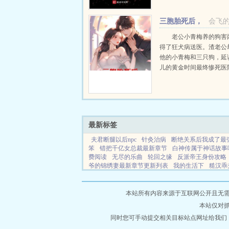
身，沙暴龙卷，酸雨红月
等天灾纷纷降临。更有无
三胞胎死后，
会飞
行怪异丛生，神鬼混居，..
我嫁给了渣前夫他小
老公小青梅养的狗害
得了狂犬病送医。渣老公
他的小青梅和三只狗，延
儿的黄金时间最终惨死医
时间，婆婆的不看管，致
大宝小宝溺死游泳池中。
失三个孩子，一夜白了头
她褪下过去无用的温婉懂事，
最新标签
夫君断腿以后npc
针灸治病
断绝关系后我成了最
笨
错把千亿女总裁最新章节
白神传属于神话故事
费阅读
无尽的乐曲
轮回之缘
反派帝王身份攻略
爷的锦绣妻最新章节更新列表
我的生活下
糙汉乖
血沸腾的日子
重生七零随军娇妻扭转人生免费阅读
cixing
惑乱江山有哪些
疯臣结局
黑粉暗示的隐晦
Roblox沉浸式跑酷
我的棺材通地府玄学无删减
本站所有内容来源于互联网公开且无需登录
也不吃
朕怀了前朝的崽免费
重铸三国逆风局才有
本站仅对
双生子设定的
和前夫上综艺后我翻红了免费阅读by
比
朕怀了摄政王的崽小文旦免费阅读
同时您可手动提交相关目标站点网址给我们
错把千亿女
妾不如窃涩梨全本免费读
我的夫君是天底下最厉