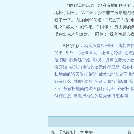
：“他们逗你玩呢！地府有地府的规矩
地松了口气。 第二天，少年非常殷勤地跑
楞了一下。 他的同伴问道：“怎么了？看到
吧？” 那人：“或许吧。” 同伴：“庞太
书偷出来才能确定。” 同伴：“我今晚就去夜
相邻推荐：
浅爱深喜欢+番外
我若在你
的事+番外
（还珠同人）还珠之冷清
恋过
混初唐
我得逃个婚
影视：流窜在诸天的
楼开始
截教扫地仙的诸天修行最新
截教
扫地仙的诸天修行免费
截教扫地仙诸天修
行是什么
截教扫地仙的诸天修行 弹剑听
80y
截教扫地仙的诸天修行 列表
截教扫地
修行百度
截教扫地仙的诸天修行笔趣阁
第一千八百九十二章 牛郎12
第一