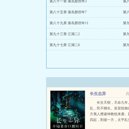
第八十一章 港岛那些年3
第
第八十五章 港岛那些年7
第
第八十九章 港岛那些年11
第九
第九十三章 江湖二2
第九
第九十七章 江湖二6
第九
长生志异
长生天朝，天命九年
乱，民不聊生。皇室统御
方夷人携诸神教统来袭。
四起，割据一方，太平乱
生灵涂炭。诸如洪涝大旱