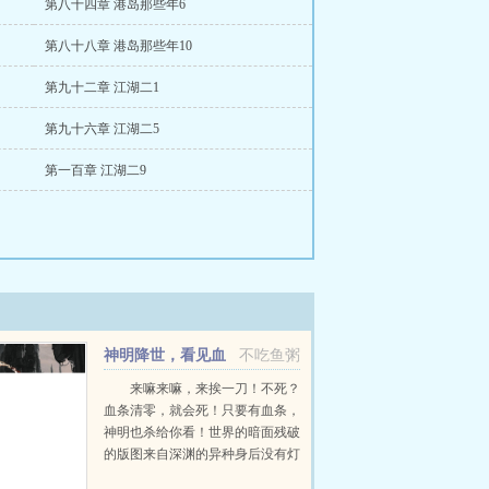
第八十四章 港岛那些年6
第八十八章 港岛那些年10
第九十二章 江湖二1
第九十六章 江湖二5
第一百章 江湖二9
神明降世，看见血
不吃鱼粥
条的我杀疯了！
来嘛来嘛，来挨一刀！不死？
血条清零，就会死！只要有血条，
神明也杀给你看！世界的暗面残破
的版图来自深渊的异种身后没有灯
火，身前白雾茫茫。有人相信光，