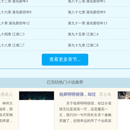
八十二章 港岛那年4
第八十三章 港岛那些年5
八十六章 港岛那些年8
第八十七章 港岛那些年9
十章 港岛那些年12
第九十一章 港岛那些年13
十四章 江湖二3
第九十五章 江湖二4
十八章 江湖二7
第九十九章 江湖二8
查看更多章节...
已完结热门小说推荐
真愚老人
祖师明明很强，却过
昆仑鱼
分谨慎
。神州大
关于祖师明明很强，却过分谨
崩坏，西
慎无论是道高一尺，还是魔高一
新式军阀
丈，我只问一句可得长生否？秦枫
党肆虐，
穿越了，还很幸运的拜了个仙风道
，地龙翻
骨的老者为师，谁知老者却是个魔