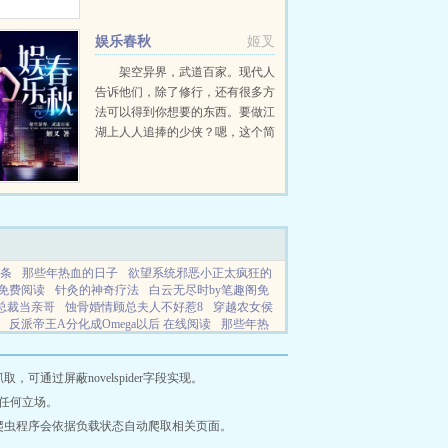
有人灭了光，那些夹在中间的人又
当如何抉择？深渊降临，异种入...
娱乐春秋
姬叉
架空异界，武道百家。现代人
告诉他们，除了修行，还有很多方
法可以得到你想要的东西。要做江
湖上人人追捧的少侠？嗯，这个简
单，只是要看你的诚意比如让你师
妹来...
条
那些年热血的日子
欲望系统邪恶小正太疯狂的
免费阅读
针灸的神奇疗法
白云无尽时by笔趣阁免
总裁当亲哥
蚀骨婚情顾总夫人不好惹8
穿越农女侯
反派帝王A分化成Omega以后 在线阅读
那些年热
合院傻柱折腾易中海
公主撩清冷男主1v1古言
孤傲
为
错把总裁当亲哥全集观看
我的祖传秘方全集
人类天花板
每个人都自带剧本
学神又在被打by咸鱼
通过屏蔽novelspider字段实现。
免费阅
论直男穿越到AB世界有多惨
无限流副本
任何立场。
乾by
四合院棒梗成正面人物的
新旧哈利波特对
爬虫程序会依据负载状态自动爬取相关页面。
宠上天
容烜
主母重生短剧全集
危险筑巢行为by
当做贤妻了
我的生活放荡每天是什么歌
乱惑系列