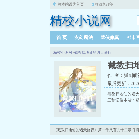
将本站设为首页
收藏笔趣阁
精校小说网
首 页
玄幻魔法
武侠修真
都市
精校小说网
>
截教扫地仙的诸天修行
截教扫
作 者：弹剑听
最后更新：2026-0
截教扫地仙的诸
三秒记住本站：精校
《截教扫地仙的诸天修行》第一千八百九十二章 牛郎