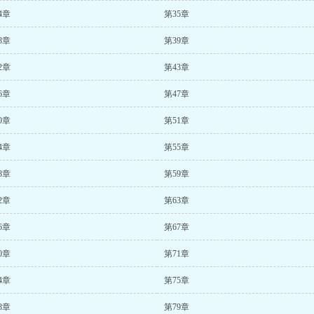
4章
第35章
8章
第39章
2章
第43章
6章
第47章
0章
第51章
4章
第55章
8章
第59章
2章
第63章
6章
第67章
0章
第71章
4章
第75章
8章
第79章