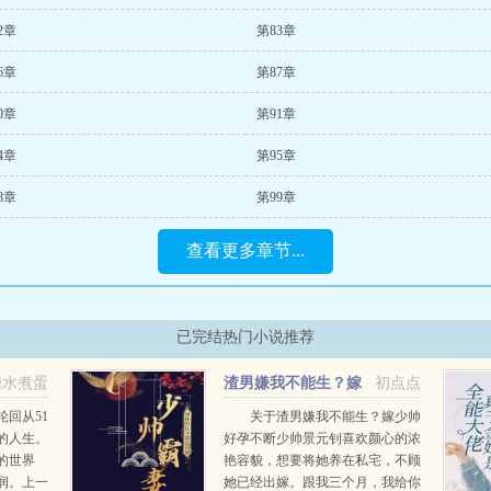
2章
第83章
6章
第87章
0章
第91章
4章
第95章
8章
第99章
查看更多章节...
已完结热门小说推荐
糖水煮蛋
渣男嫌我不能生？嫁
初点点
少帅好孕不断
回从51
关于渣男嫌我不能生？嫁少帅
的人生。
好孕不断少帅景元钊喜欢颜心的浓
的世界
艳容貌，想要将她养在私宅，不顾
润。上一
她已经出嫁。跟我三个月，我给你