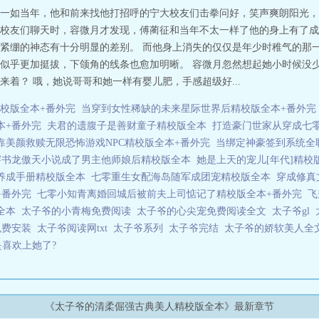
一如当年，他和前来找他打招呼的宁大校友们击拳问好，笑声爽朗阳光，
校友们聊天时，容微月才发现，傅蔺征和当年不太一样了他的身上有了成
紧绷的神态有十分明显的差别。 而他身上消失的仅仅是年少时稚气的那
似乎更加挺拔，下颌角的线条也愈加明晰。 容微月忽然想起她小时候没
着？ 哦，她说哥哥和她一样有婴儿肥，手感超级好...
校版全本+番外完
当穿到女性稀缺的未来星际世界后精校版全本+番外完
本+番外完
夫君的遗腹子是善财童子精校版全本
打造豪门世家从穿成七
靠美颜救赎无限恐怖游戏NPC精校版全本+番外完
当绑定神豪签到系统全
穿书龙傲天小说成了男主他师娘后精校版全本
她是上天的宠儿[年代]精校
养成手册精校版全本
七零重生女配海岛随军成团宠精校版全本
穿成修真
+番外完
七零小知青离婚回城后被前夫上司惦记了精校版全本+番外完
飞
全本
太子爷的小青梅免费阅读
太子爷的心尖宠免费阅读全文
太子爷gl
书免费安装
太子爷阅读网txt
太子爷系列
太子爷完结
太子爷的娇软美人全
是喜欢上她了?
《太子爷的清柔倔强古典美人精校版全本》最新章节