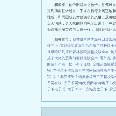
和疲惫。他依旧是天之骄子，意气风发
直到傅蔺征转过身，手搭在椅背上闲适地和
弛感，和周围校友对他谦恭的态度以及略微
点圆润感，男人味的轮廓完全出来了，鼻梁
头调戏正派英俊的大侠一样，那时她说什么来
相邻推荐：
我在御兽世界靠种田致富精
外完
七零悲惨知青重生后杀疯了精校版全
被母狼叼到原始森林做狼孩精校版全本
她
成了大佬的恶毒前妻精校版全本+番外完
匪贼》作者：松下有个狐狸
全能超级巨星
完
当他亲手摧毁白月光的家后精校版全本
完
女主抛弃渣男主选择忠犬男二了精校版
爷网在线
太子爷网vip免费阅读vip电子
子爷电子书
太子爷1v1
完结文太子爷
您