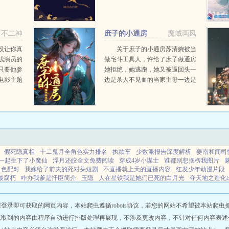
这一世，
想要的荣华富贵，你丈夫会发达。
什么秦白
颜心扇了他一耳光。千方百计将她
！...
搞到手后，他不怀好意问她我和你
不二神
庶子的小通房
魔域画风
丈夫，...
没让你真
关于庶子的小通房苏清婉被当
线演员的
做宅斗工具人，许给了庶子做通房
只要他参
她拒绝，她逃跑，她又被逼回头一
电影主题
边是杀人不见血的当家主母一边是
’，他获
抬手就赏丫鬟二十板子的暴戾庶子
敌五，轻
夹缝中求生存她自认为选了条好走
播的观众
的生路将自己灌醉，巴巴的奉上却
不知，这一切都...
假死隐真相
十二鬼月全角色实力排名
执欲车
少数派报告深度解析
姜南和闻司
一起生下了小魔仙
浮月还皎全文免费阅读
穿成4岁小谋士
谁都别想摆楞我图片
魅
角色配对
我嫁给了前夫的死对头短剧
不直播就上天的直播内容
红发少年动漫片段
最腐朽
咋办我爹是忓臣简介
玉隐
人在星铁我是她们已死的白月光
夺天地之造化
免费阅读地址
我嫁给了前任小叔by暮
赌王何鸿燊读音
十二鬼月鸣女
夕阳村
撩
南免费阅读
炮灰不炮灰格格党
家规体罚女孩(没有尊严)
丞相他怀了龙种无弹窗免
费阅读
moxie小精灵
长生从猎鲸开始_漆黑之星_最新章节_木叶网WAP版
假死和真
即可获取的网页内容，本站爬虫遵循robots协议，若您的网站不希望被本站爬虫抓取，可
下头选项
雪域往事原文曾九
磨人的小妖精前后句是什么
偷吃韩剧在线播放高清
抓取到的内容由程序自动进行排版处理再展现，不涉及更改内容，不针对任何内容表述
道连格雷的画像的人物
洗白超英后他们重生了盘搜搜
vchan我的合租室友
和竹马