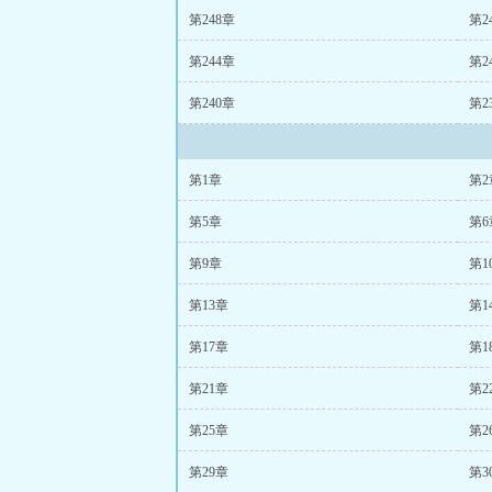
第248章
第2
第244章
第2
第240章
第2
第1章
第2
第5章
第6
第9章
第1
第13章
第1
第17章
第1
第21章
第2
第25章
第2
第29章
第3