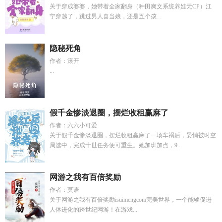
关于穿成婆婆，她带着全家翻身（种田爽文系统养娃无CP）江
宁穿越了，跳过男人喜当娘，还是五个孩...
隐秘死角
作者：滚开
...
假千金惨淡退圈，摆烂收租赢麻了
作者：六六小可爱
关于假千金惨淡退圈，摆烂收租赢麻了一场车祸后，晏悄被时空
局选中，完成十世任务便可重生。她加班加点，9...
网游之我有百倍奖励
作者：莫语
关于网游之我有百倍奖励isuimengcom完美世界，一个能够促进
人体进化的跨世纪网游！在游戏...