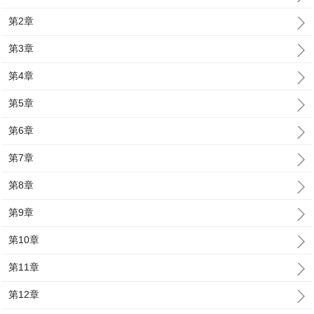
第2章
第3章
第4章
第5章
第6章
第7章
第8章
第9章
第10章
第11章
第12章