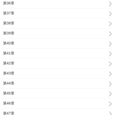
第36章
第37章
第38章
第39章
第40章
第41章
第42章
第43章
第44章
第45章
第46章
第47章