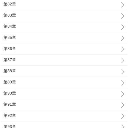
第82章
第83章
第84章
第85章
第86章
第87章
第88章
第89章
第90章
第91章
第92章
第93章