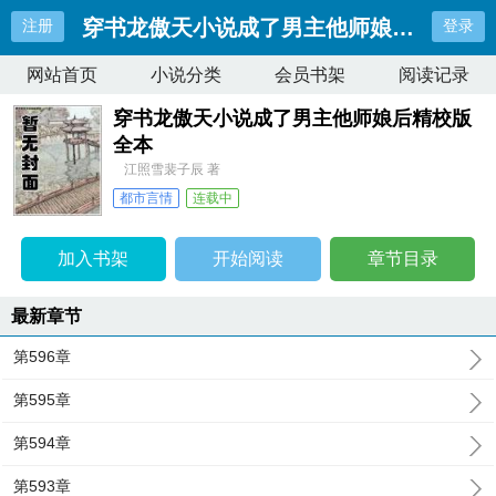
穿书龙傲天小说成了男主他师娘后精校版
注册
登录
网站首页
小说分类
会员书架
阅读记录
穿书龙傲天小说成了男主他师娘后精校版
全本
江照雪裴子辰 著
都市言情
连载中
最近更新：
第596章
更新时间：
2025-12-08 00:33:34
加入书架
开始阅读
章节目录
最新章节
第596章
第595章
第594章
第593章