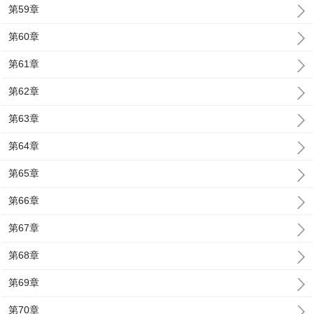
第59章
第60章
第61章
第62章
第63章
第64章
第65章
第66章
第67章
第68章
第69章
第70章