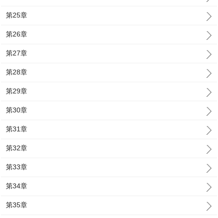
第25章
第26章
第27章
第28章
第29章
第30章
第31章
第32章
第33章
第34章
第35章