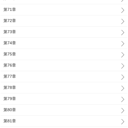
第71章
第72章
第73章
第74章
第75章
第76章
第77章
第78章
第79章
第80章
第81章