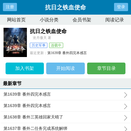
抗日之铁血使命
注册
登录
网站首页
小说分类
会员书架
阅读记录
抗日之铁血使命
沧月傲天 著
历史军事
连载中
最近更新：
第1639章 番外四完本感言
更新时间：
2024-07-03 14:01:05
加入书架
开始阅读
章节目录
最新章节
第1639章 番外四完本感言
第1639章 番外四完本感言
第1638章 番外三英雄回家天晴了
第1637章 番外二任务完成系统解绑