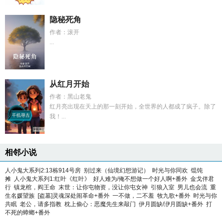
隐秘死角
作者：滚开
...
从红月开始
作者：黑山老鬼
红月亮出现在天上的那一刻开始，全世界的人都成了疯子。除了
我！...
相邻小说
人小鬼大系列2:13栋914号房
别过来（仙境幻想游记）
时光与你同欢
馄饨
摊
人小鬼大系列1:红叶《红叶》
好人难为/俺不想做一个好人啊+番外
金戈伴君
行
镇龙棺，阎王命
末世：让你屯物资，没让你屯女神
引狼入室
男儿也会流
重
生名媛望族
[盗墓]灵魂深处闹革命+番外
一不做，二不羞
牧九歌+番外
时光与你
共眠
老公，请多指教
枕上偷心：恶魔先生来敲门
伊月圆缺/洢月圆缺+番外
打
不死的蟑螂+番外