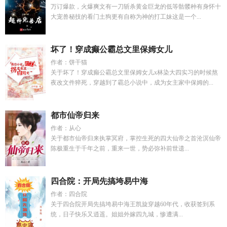
万订爆款，火爆爽文有一刀斩杀黄金巨龙的低等骷髅种有身怀十
大宠兽秘技的看门土狗更有自称为神的打工妹这是一个...
坏了！穿成癫公霸总文里保姆女儿
作者：饼干猫
关于坏了！穿成癫公霸总文里保姆女儿x林染大四实习的时候熬
夜改文件猝死，穿越到了霸总小说中，成为女主家中保姆的...
都市仙帝归来
作者：从心
关于都市仙帝归来执掌冥府，掌控生死的四大仙帝之首沧溟仙帝
陈极重生于千年之前，重来一世，势必弥补前世遗...
四合院：开局先搞垮易中海
作者：四合院
关于四合院开局先搞垮易中海王凯旋穿越60年代，收获签到系
统，日子快乐又逍遥。姐姐外嫁四九城，惨遭满...