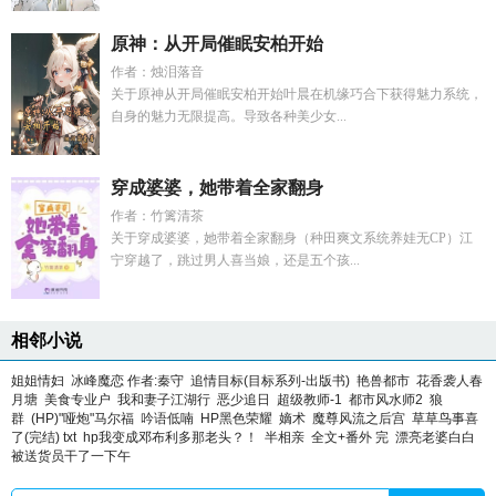
原神：从开局催眠安柏开始
作者：烛泪落音
关于原神从开局催眠安柏开始叶晨在机缘巧合下获得魅力系统，
自身的魅力无限提高。导致各种美少女...
穿成婆婆，她带着全家翻身
作者：竹篱清茶
关于穿成婆婆，她带着全家翻身（种田爽文系统养娃无CP）江
宁穿越了，跳过男人喜当娘，还是五个孩...
相邻小说
姐姐情妇
冰峰魔恋 作者:秦守
追情目标(目标系列-出版书)
艳兽都市
花香袭人春
月塘
美食专业户
我和妻子江湖行
恶少追日
超级教师-1
都市风水师2
狼
群
(HP)"哑炮"马尔福
吟语低喃
HP黑色荣耀
嫡术
魔尊风流之后宫
草草鸟事喜
了(完结) txt
hp我变成邓布利多那老头？！
半相亲 全文+番外 完
漂亮老婆白白
被送货员干了一下午