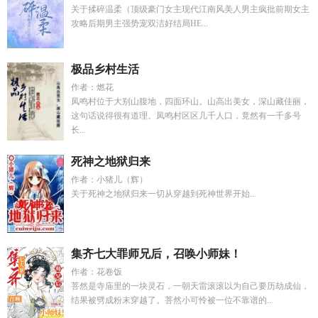
关于揉碎温柔（顶级豪门女主现代江南风美人男主疯批前期女主
攻略后期男主强势宠双洁好结局HE...
极品乡村生活
作者：燃花
凤鸣村位于大别山腹地，四面环山。山高出美女，深山藏佳丽，
这句话说得很有道理。凤鸣村区区几千人口，竟然有一千多号
长...
死神之地狱归来
作者：小猪儿（辉）
关于死神之地狱归来一切从穿越到死神世界开始...
集齐七大罪师兄后，召唤小师妹！
作者：花卷饭
菩然是寺庙里的一块灵石，一朝天雷滚滚以为自己要历劫成仙，
结果被劈成粉末穿越了。菩然小可怜被一位不靠谱的...