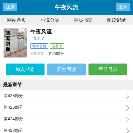
午夜风流
注册
登录
网站首页
小说分类
会员书架
阅读记录
午夜风流
九米 著
都市言情
连载中
最近更新：
第426部分
更新时间：
2026-01-19 12:48:50
加入书架
开始阅读
章节目录
最新章节
第426部分
第425部分
第424部分
第423部分