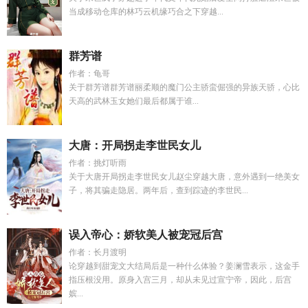
当成移动仓库的林巧云机缘巧合之下穿越...
群芳谱
作者：龟哥
关于群芳谱群芳谱丽柔顺的魔门公主骄蛮倔强的异族天骄，心比
天高的武林玉女她们最后都属于谁...
大唐：开局拐走李世民女儿
作者：挑灯听雨
关于大唐开局拐走李世民女儿赵尘穿越大唐，意外遇到一绝美女
子，将其骗走隐居。两年后，查到踪迹的李世民...
误入帝心：娇软美人被宠冠后宫
作者：长月渡明
论穿越到甜宠文大结局后是一种什么体验？姜澜雪表示，这金手
指压根没用。原身入宫三月，却从未见过宣宁帝，因此，后宫
嫔...