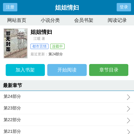
姐姐情妇
注册
登录
网站首页
小说分类
会员书架
阅读记录
姐姐情妇
江暖 著
都市言情
连载中
最近更新：
第24部分
更新时间：
2026-01-19 12:47:20
加入书架
开始阅读
章节目录
最新章节
第24部分
第23部分
第22部分
第21部分