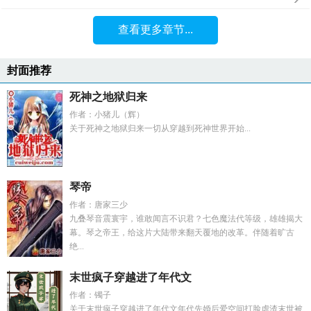
查看更多章节...
封面推荐
死神之地狱归来
作者：小猪儿（辉）
关于死神之地狱归来一切从穿越到死神世界开始...
琴帝
作者：唐家三少
九叠琴音震寰宇，谁敢闻言不识君？七色魔法代等级，雄雄揭大
幕。琴之帝王，给这片大陆带来翻天覆地的改革。伴随着旷古
绝...
末世疯子穿越进了年代文
作者：镯子
关于末世疯子穿越进了年代文年代先婚后爱空间打脸虐渣末世被