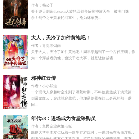
作者：韩公子
关于逆天剑帝tftxtcom人族轮回剑帝反抗神族天帝，被满门诛
杀！剑帝之子萧辰轮回重生，沦为林家赘...
大人，天冷了加件黄袍吧！
作者：青瓷等烟雨
关于大人，天冷了加件黄袍吧！周易穿越到了一个古代王朝，作
为一个穿越者的他，也没干啥大事，就是让修城墙...
邪神红云传
作者：小小妖道
一个现代人穿越时空来到了洪荒时期，不料他竟然成了洪荒第一
倒霉鬼红云，穿越就穿越吧，他却是倒霉在红云身死的那一瞬
间...
年代58：进场成为食堂采购员
作者：鱼民企业家蟹老板
脆皮大学生李友仁玩着一款生存游戏时，一道绿光在头顶浮现，
刺眼的绿光让李友仁闭紧双眼，感受到刺眼的光芒消失，李友