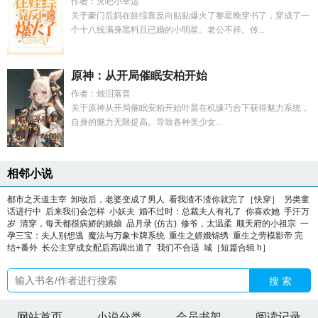
作者：火吧小幸运
关于豪门后妈在娃综靠反向贴贴爆火了黎星晚穿书了，穿成了一
个十八线满身黑料且已婚的小明星。老公不祥。传...
原神：从开局催眠安柏开始
作者：烛泪落音
关于原神从开局催眠安柏开始叶晨在机缘巧合下获得魅力系统，
自身的魅力无限提高。导致各种美少女...
相邻小说
都市之天道主宰
卸妆后，老婆变成了男人
看我渣不渣你就完了［快穿］
另类童
话进行中
后来我们会怎样
小妖夫
婚不过时：总裁夫人有礼了
你喜欢她
手汗万
岁
清穿，每天都很病娇的娘娘
品月录 (仿古)
修爷，太温柔
顺天府的小祖宗
一
孕三宝：夫人别想逃
魔法与万象卡牌系统
重生之娇娥锦绣
重生之劳模影帝 完
结+番外
长公主穿成女配后高调出道了
我们不合适
城［短篇合辑 h］
搜 索
网站首页
小说分类
会员书架
阅读记录