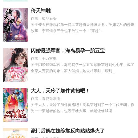
倚天神雕
作者：极品石头
关于倚天神雕现代第一特工穿越倚天神雕天龙，坐拥花丛的传奇
故事！宁可错杀三千也不放过一个！‘穿越’...
闪婚最强军官，海岛易孕一胎五宝
作者：千万富婆
关于闪婚最强军官，海岛易孕一胎五宝顾盼穿越到七七年，成了
全家人宠爱的对象，家人催婚，她去相亲时，遇到...
大人，天冷了加件黄袍吧！
作者：青瓷等烟雨
关于大人，天冷了加件黄袍吧！周易穿越到了一个古代王朝，作
为一个穿越者的他，也没干啥大事，就是让修城墙...
豪门后妈在娃综靠反向贴贴爆火了