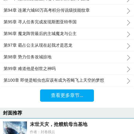
第94章 连屠六城60万高考积分传说级技能纹章
第95章 寻人任务完成发现斯图亚特帝国
第96章 魔龙阵营最后的主城魔龙与公主
第97章 霸占公主从现在起我才是恶龙
第98章 势力任务攻城掠地
第99章 难道他是创世之神吗
第100章 即使是蛆虫也应该有成为苍蝇飞上天空的梦想
查看更多章节...
封面推荐
末世天灾，抢艘航母当基地
作者：封卷残云