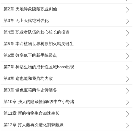
第2章 天地异象隐藏职业剑仙
第3章 无上天赋绝对强化
第4章 职业者队伍的核心校长的投资
第5章 本命植物世界树原初火精灵诞生
第6章 效率低下的新手练级点
第7章 神话生物的成长性区域boss出现
第8章 这也能和我势均力敌
第9章 紫色宝箱两件史诗装备
第10章 强大的隐藏怪物5级中立小野猪
第11章 新的植物生命加速生长
第12章 打人藤再次进化荆棘藤妖