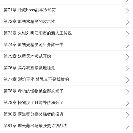
第71章 隐藏boss副本冷却符
第72章 原初水精灵的攻击性
第73章 火钳刘明江阳市的新人王传说
第74章 原初光精灵诞生齐聚一中
第75章 妖孽天才考试开始
第76章 高考我直接就地睡觉
第77章 烈焰王座 禁咒真不是我放的
第78章 考场的怪物被全部刷光了
第79章 怪物没了只能补偿积分了
第80章 两道积分嘉奖强者的投资
第81章 摩云藤出场最强史诗级战力