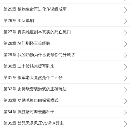
第25章 植物生命再进化传说级成军
第26章 组队单刷
第27章 真实难度副本真实的死亡惩罚
第28章 堵门刷怪三倍经验
第29章 我的功勋为什么要帮你们升城防
第30章 二十波结束援军到来
第31章 援军老大竟然是个二五仔
第32章 史诗级套装游戏的正确玩法
第33章 功勋兑换自由探索模式
第34章 疯狂屠村摩云藤种子
第35章 禁咒无尽风压VS深渊领主