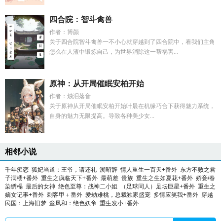
四合院：智斗禽兽
作者：博颜
关于四合院智斗禽兽一不小心就穿越到了四合院中，看我们主角
怎么在人渣中锻炼自己，为世界消除这一帮祸害...
原神：从开局催眠安柏开始
作者：烛泪落音
关于原神从开局催眠安柏开始叶晨在机缘巧合下获得魅力系统，
自身的魅力无限提高。导致各种美少女...
相邻小说
千年痴恋
狐妃当道：王爷，请还礼
溯昭辞
情人重生一百天+番外
东方不败之君
子满楼+番外
重生之疯临天下+番外
最萌差
贵族
重生之生如夏花+番外
娇妾/春
染绣榻
最后的女神
绝色至尊：战神二小姐
（足球同人）足坛巨星+番外
重生之
嫡女记事+番外
刺客甲＋番外
爱劫难桃，总裁独家盛宠
多情应笑我+番外
穿越
民国：上海旧梦
鸾凤和：绝色妖帝
重生发小+番外