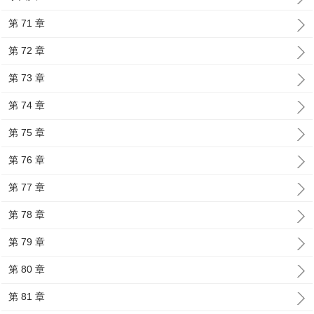
第 71 章
第 72 章
第 73 章
第 74 章
第 75 章
第 76 章
第 77 章
第 78 章
第 79 章
第 80 章
第 81 章