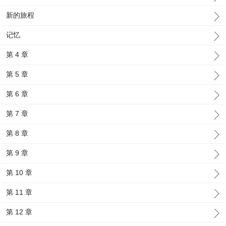
新的旅程
记忆
第 4 章
第 5 章
第 6 章
第 7 章
第 8 章
第 9 章
第 10 章
第 11 章
第 12 章