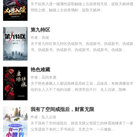
关于凶兽入侵一键属性提取触碰上古凶兽朝天犼，提取天赋神通
明悟之瞳，触碰上古凶兽璃刎，提取天赋神...
第九特区
作者：伪戒
关于第九特区第九特区伪戒新书。伪戒新书。伪戒新书。伪戒新
书。伪戒新书。伪戒新书。伪戒新书。伪戒新书。伪戒新...
艳色难藏
作者：花间米酒
关于艳色难藏人人都说陈峥是高岭之花，品味高，有格调庸俗市
侩的女人入不了他的法眼，再漂亮也不行。名人访谈，陈峥...
我有了空间戒指后，财富无限
作者：坠入尘埃
关于我有了空间戒指后，财富无限父母双亡的林震南继承了一家
父亲遗留下来的二手书画店，无意之中，一只修炼...