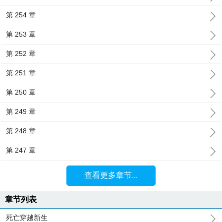
第 254 章
第 253 章
第 252 章
第 251 章
第 250 章
第 249 章
第 248 章
第 247 章
查看更多章节...
章节列表
死亡穿越新生