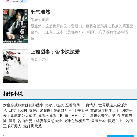
邪气凛然
作者：跳舞
很显然，这是跳舞的又一套新书。也将会是跳舞在起点的第五套
全本。（注意，这本书是都市YY，呵呵。几乎没有什么神话
色...
上瘾甜妻：帝少深深爱
作者：梦忆
...
相邻小说
女皇穿成林妹妹的那些事
终极，征战
至尊邪风
非典情人
世界最迷人反派角
色
日常什么的
我哭起来超凶!
绝命缝尸人
千宇仙寻
童话彼岸的小王子
闪婚夺
爱：总裁老公太霸道
危险不危险（BL向，HE）
九月夏末迟来的玩笑
兔与虎与
隆
狐青
咎由自娶：鲜妻每天想退婚
龙珠之纵横天下
天医神农
悍妃在上：冷面
王爷好疼人
最好明天见