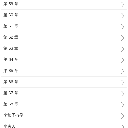
第 59 章
第 60 章
第 61 章
第 62 章
第 63 章
第 64 章
第 65 章
第 66 章
第 67 章
第 68 章
李娘子有孕
李夫人