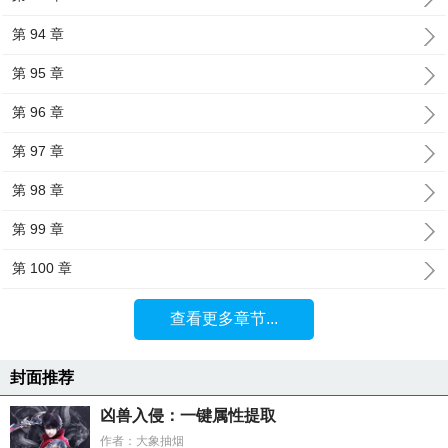
第 94 章
第 95 章
第 96 章
第 97 章
第 98 章
第 99 章
第 100 章
查看更多章节...
封面推荐
凶兽入侵：一键属性提取
作者：大象抽烟