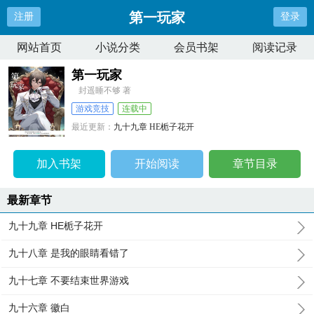
第一玩家
注册
登录
网站首页
小说分类
会员书架
阅读记录
第一玩家
封遥睡不够 著
游戏竞技
连载中
最近更新：
九十九章 HE栀子花开
更新时间：
2025-07-09 03:16:40
加入书架
开始阅读
章节目录
最新章节
九十九章 HE栀子花开
九十八章 是我的眼睛看错了
九十七章 不要结束世界游戏
九十六章 徽白