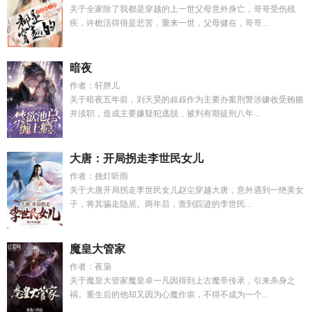
关于全家除了我都是穿越的上一世父母意外身亡，哥哥受伤残
疾，许栀活得很是悲苦，重来一世，父母健在，哥哥...
暗夜
作者：轩胖儿
关于暗夜五年前，刘天昊的叔叔作为主要办案刑警涉嫌收受贿赂
并渎职，造成主要嫌疑犯逃脱，被判有期徒刑八年...
大唐：开局拐走李世民女儿
作者：挑灯听雨
关于大唐开局拐走李世民女儿赵尘穿越大唐，意外遇到一绝美女
子，将其骗走隐居。两年后，查到踪迹的李世民...
魔皇大管家
作者：夜枭
关于魔皇大管家魔皇卓一凡因得到上古魔帝传承，引来杀身之
祸。重生后的他却又因为心魔作祟，不得不成为一个...