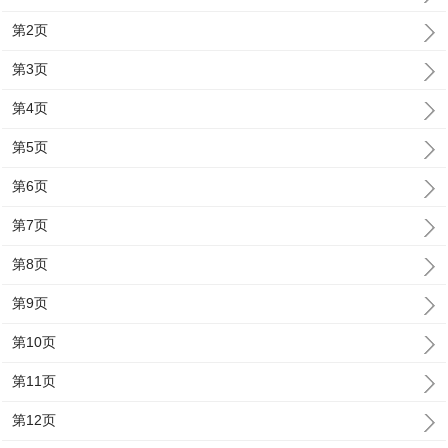
第2页
第3页
第4页
第5页
第6页
第7页
第8页
第9页
第10页
第11页
第12页