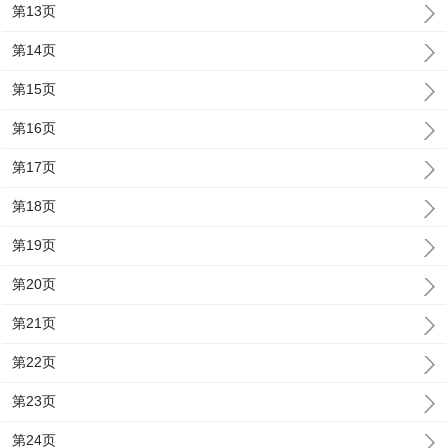
第13页
第14页
第15页
第16页
第17页
第18页
第19页
第20页
第21页
第22页
第23页
第24页