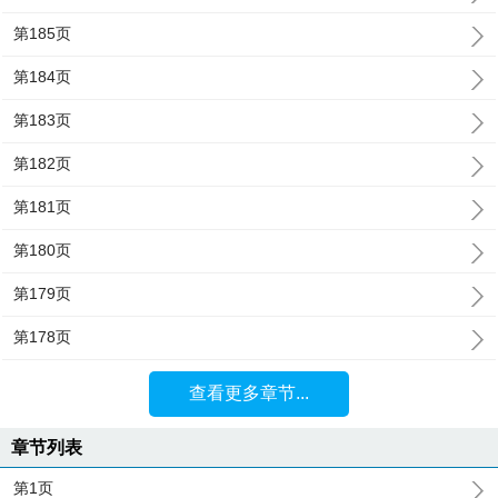
第185页
第184页
第183页
第182页
第181页
第180页
第179页
第178页
查看更多章节...
章节列表
第1页