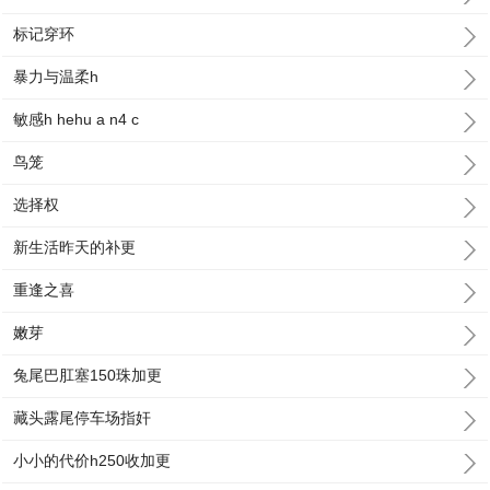
标记穿环
暴力与温柔h
敏感h hehu a n4 c
鸟笼
选择权
新生活昨天的补更
重逢之喜
嫩芽
兔尾巴肛塞150珠加更
藏头露尾停车场指奸
小小的代价h250收加更