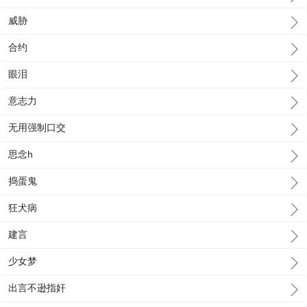
威胁
合约
眼泪
意志力
无用强制口交
思念h
捣蛋鬼
狂犬病
建言
少女梦
出言不逊指奸