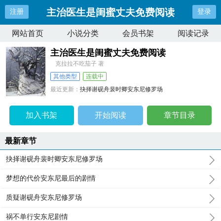
主治医生是闺蜜丈夫免费阅读
注册
登录
网站首页
小说分类
会员书架
阅读记录
主治医生是闺蜜丈夫免费阅读
克拉拉不吃茄子 著
其他类型
连载中
最近更新：
抉择谢砚舟裴时卿安东尼修罗场
更新时间：
2026-07-30 08:23:44
加入书架
开始阅读
章节目录
最新章节
抉择谢砚舟裴时卿安东尼修罗场
梦想的代价安东尼最后的剧情
质疑谢砚舟安东尼修罗场
祸不单行安东尼剧情