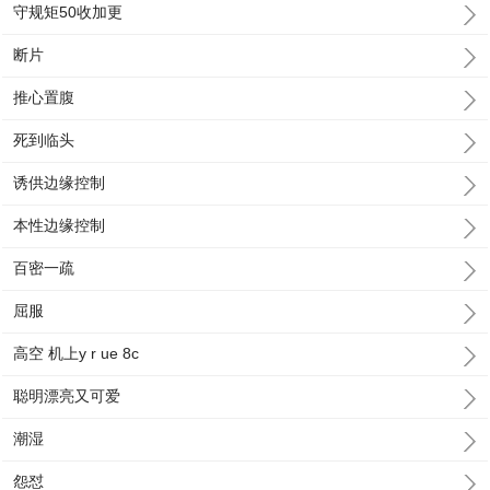
守规矩50收加更
断片
推心置腹
死到临头
诱供边缘控制
本性边缘控制
百密一疏
屈服
高空 机上y r ue 8c
聪明漂亮又可爱
潮湿
怨怼