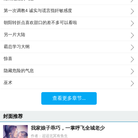
第一次调教4 诚实与谎言指奸敏感度
朝阳转折点喜欢甜口的差不多可以看啦
另一片大陆
霸总学习大纲
惊喜
隐藏危险的气息
巫术
查看更多章节...
封面推荐
我家娘子乖巧，一掌呼飞全城老少
作者：迢迢北冥有鱼生