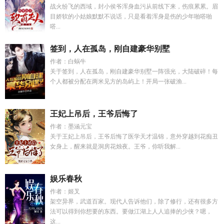
战火纷飞的西域，封小侯爷浑身血污从前线下来，伤痕累累。眉
目娇软的小姑娘默默不说话，只是看着浑身是伤的少年啪嗒啪
嗒...
签到，人在孤岛，刚自建豪华别墅
作者：白蜗牛
关于签到，人在孤岛，刚自建豪华别墅一阵强光，大陆破碎！每
个人都被分配在两米见方的岛屿上！开局一张破渔...
王妃上吊后，王爷后悔了
作者：墨涵元宝
关于王妃上吊后，王爷后悔了医学天才温锦，意外穿越到花痴丑
女身上，醒来就是洞房花烛夜。王爷，你听我解...
娱乐春秋
作者：姬叉
架空异界，武道百家。现代人告诉他们，除了修行，还有很多方
法可以得到你想要的东西。要做江湖上人人追捧的少侠？嗯，
这...