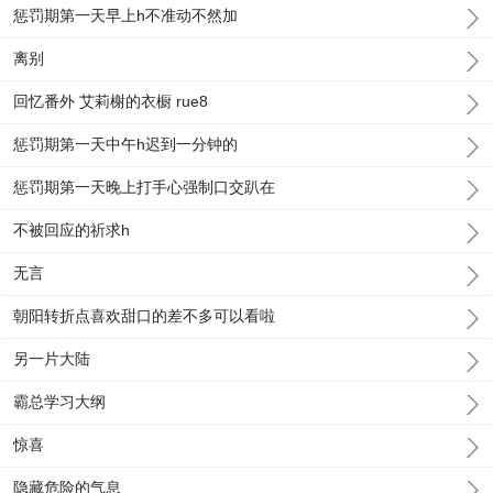
惩罚期第一天早上h不准动不然加
离别
回忆番外 艾莉榭的衣橱 rue8
惩罚期第一天中午h迟到一分钟的
惩罚期第一天晚上打手心强制口交趴在
不被回应的祈求h
无言
朝阳转折点喜欢甜口的差不多可以看啦
另一片大陆
霸总学习大纲
惊喜
隐藏危险的气息