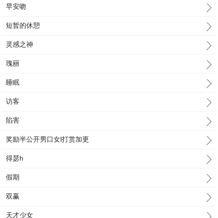
早安吻
短暂的休憩
灵感之神
瑰丽
睡眠
访客
陷害
奖励半公开男口女l打赏加更
得瑟h
假期
双赢
天才少女