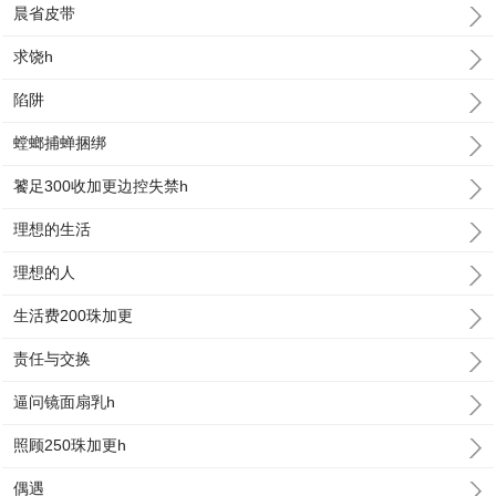
晨省皮带
求饶h
陷阱
螳螂捕蝉捆绑
饕足300收加更边控失禁h
理想的生活
理想的人
生活费200珠加更
责任与交换
逼问镜面扇乳h
照顾250珠加更h
偶遇