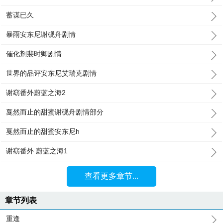
蓄谋已久
暴雨安东尼谢砚舟剧情
催化剂裴时卿剧情
世界的品评安东尼艾瑞克剧情
谢窈番外蔚蓝之海2
戛然而止的甜蜜谢砚舟剧情部分
戛然而止的甜蜜安东尼h
谢窈番外 蔚蓝之海1
查看更多章节...
章节列表
重逢