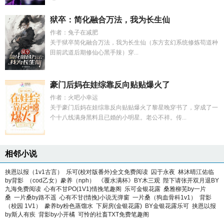
狱卒：简化融合万法，我为长生仙
作者：兔子在减肥
关于狱卒简化融合万法，我为长生仙（东方玄幻系统修炼苟道种
田前武道后期修仙心黑手辣）穿...
豪门后妈在娃综靠反向贴贴爆火了
作者：火吧小幸运
关于豪门后妈在娃综靠反向贴贴爆火了黎星晚穿书了，穿成了一
个十八线满身黑料且已婚的小明星。老公不祥。传...
相邻小说
挟恩以报（1v1古言）
乐可(校对版番外)全文免费阅读
囚于永夜
林沐晴江佑临
by背影
（cod乙女）豢养（nph）
《覆水满杯》BY木三观
陛下请张开双月退BY
九海免费阅读
心有不甘PO(1V1)情挽笔趣阁
乐可金银花露
桑雅柳芜by一片
桑
一片桑by路不遥
心有不甘(情挽)小说无弹窗
一片桑（狗血骨科1v1）
背影
（校园 1V1）
豢养by粉色蒸馏水
下厨房(金银花露)
BY金银花露乐可
挟恩以报
by斯人有疾
背影by小开橘
可怜的社畜TXT免费笔趣阁