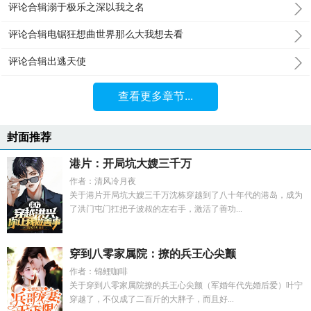
评论合辑溺于极乐之深以我之名
评论合辑电锯狂想曲世界那么大我想去看
评论合辑出逃天使
查看更多章节...
封面推荐
港片：开局坑大嫂三千万
作者：清风冷月夜
关于港片开局坑大嫂三千万沈栋穿越到了八十年代的港岛，成为
了洪门屯门扛把子波叔的左右手，激活了善功...
穿到八零家属院：撩的兵王心尖颤
作者：锦鲤咖啡
关于穿到八零家属院撩的兵王心尖颤（军婚年代先婚后爱）叶宁
穿越了，不仅成了二百斤的大胖子，而且好...