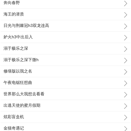
奔向春野
海王的潜质
日光与荆棘冠h3双龙连高
妒火h3中出后入
溺于极乐之深
溺于极乐之深下微h
修缮版以我之名
午夜电锯狂想曲
世界那么大我想去看看
出逃天使的蜜月假期
炫彩盲盒机
金猫奇遇记