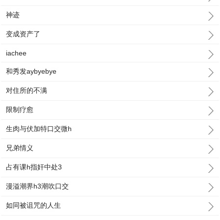
神迹
变成资产了
iachee
和秀发aybyebye
对住所的不满
限制疗愈
生肉与伏加特口交微h
兄弟情义
占有课h指奸中处3
漫溢潮界h3潮吹口交
如同被诅咒的人生