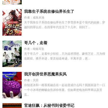
我靠生子系统在修仙界长生了
作者：咸鱼本渔
关于我靠生子系统在修仙界长生了李雪原本是个现代的姑娘，穿
越到四零以后，在四零年代生活了十几年。得到了...
哥几个，走着
作者：纯银耳坠
关于哥几个，走着年少轻狂，只为追求理想。豪情万丈，只为缔
造辉煌。携手并进，誓言创造奇迹。不离不弃，患...
我开创异世界恶魔果实风
作者：天田
你知道冰和一根香蕉融合在一起会变成什么吗？我面前这个一口
一个小冰球的蜥蜴会告诉你答案。但如果把电池和苹果以及苦
瓜...
官途狂飙：从秘书到省委书记