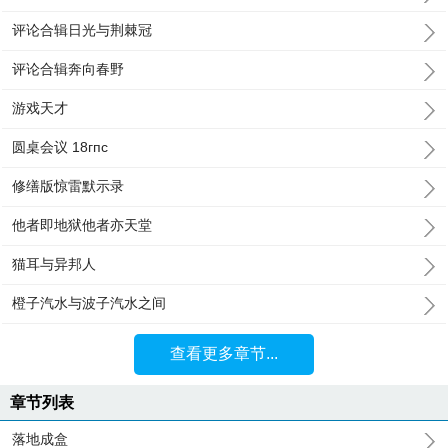
评论合辑日光与荆棘冠
评论合辑奔向春野
游戏天才
圆桌会议 18гпc
修缮版惊雷默示录
他者即地狱他者亦天堂
猫耳与异邦人
橙子汽水与波子汽水之间
查看更多章节...
章节列表
落地成盒