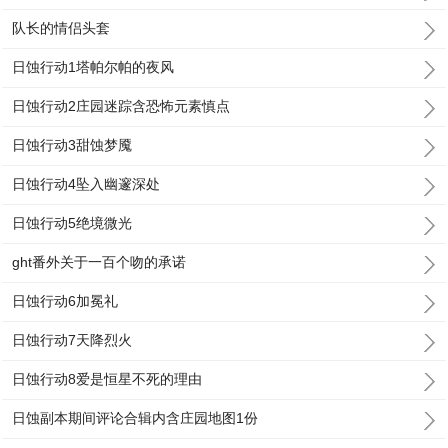
队长的情侣头套
日蚀行动1塔帕尔帕的夜风
日蚀行动2庄园迷踪含恐怖元素慎点
日蚀行动3甜蚀梦魇
日蚀行动4坠入幽邃深处
日蚀行动5绝境微光
ght番外关于一百个吻的承诺
日蚀行动6加冕礼
日蚀行动7天降烈火
日蚀行动8爱是恒星不死的理由
日蚀副本期间评论合辑内含庄园地图1份