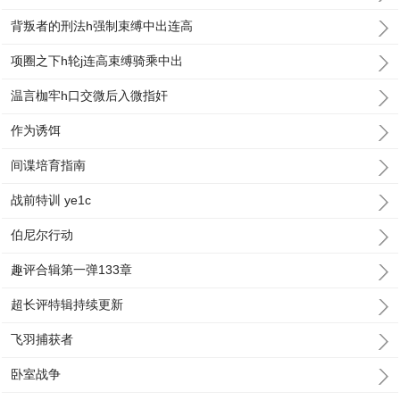
背叛者的刑法h强制束缚中出连高
项圈之下h轮j连高束缚骑乘中出
温言枷牢h口交微后入微指奸
作为诱饵
间谍培育指南
战前特训 ye1c
伯尼尔行动
趣评合辑第一弹133章
超长评特辑持续更新
飞羽捕获者
卧室战争