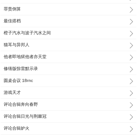
罪责倒算
最佳搭档
橙子汽水与波子汽水之间
猫耳与异邦人
他者即地狱他者亦天堂
修缮版惊雷默示录
圆桌会议 18гпc
游戏天才
评论合辑奔向春野
评论合辑日光与荆棘冠
评论合辑妒火