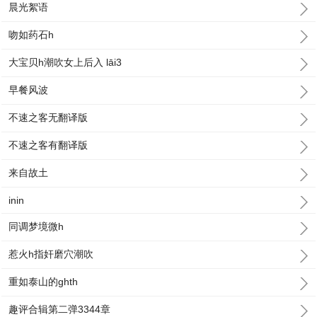
晨光絮语
吻如药石h
大宝贝h潮吹女上后入 lāi3
早餐风波
不速之客无翻译版
不速之客有翻译版
来自故土
inin
同调梦境微h
惹火h指奸磨穴潮吹
重如泰山的ghth
趣评合辑第二弹3344章