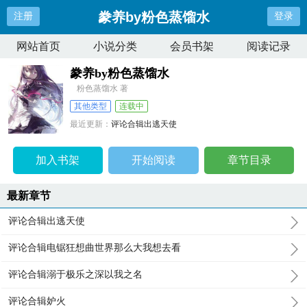
豢养by粉色蒸馏水
注册
登录
网站首页
小说分类
会员书架
阅读记录
豢养by粉色蒸馏水
粉色蒸馏水 著
其他类型
连载中
最近更新：
评论合辑出逃天使
更新时间：
2026-07-30 08:23:35
加入书架
开始阅读
章节目录
最新章节
评论合辑出逃天使
评论合辑电锯狂想曲世界那么大我想去看
评论合辑溺于极乐之深以我之名
评论合辑妒火