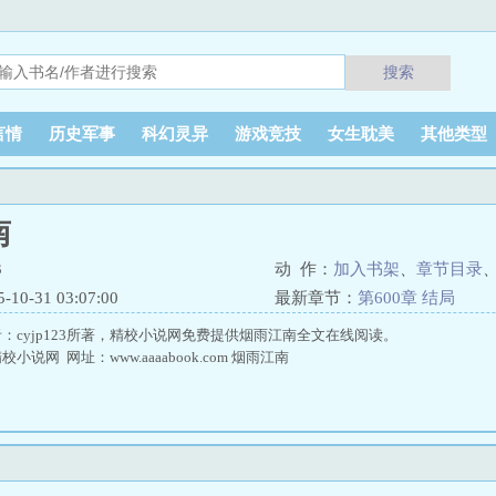
搜索
言情
历史军事
科幻灵异
游戏竞技
女生耽美
其他类型
南
3
动 作：
加入书架
、
章节目录
0-31 03:07:00
最新章节：
第600章 结局
：cyjp123所著，精校小说网免费提供烟雨江南全文在线阅读。
说网 网址：www.aaaabook.com 烟雨江南