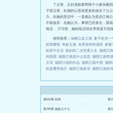
了父母．正好谎称要帮两个小家伙断奶
子跟父母．杜烟的心思就更多的放在了公公
力．在她的意识中．一直都认为是自己将公
不能放弃．在她认为．事情已经发生．那就
电话． 只可惜．她的电话现在李煜是不想
相邻推荐：
绿帽公走江湖
妻子的另一
的荣耀续
奇妙玉液
命里有时终须有
娇妻
的高中生活
熟妇的二次性爱人生
烟雨江
间原唱
烟雨江南是什么意思
烟雨江南简
古诗
烟雨江南的作品
烟雨江南中国
烟雨
的是哪些地方
烟雨江南新书
烟雨江南的
第600章 结局
第5
第596章 放纵七十七
第5