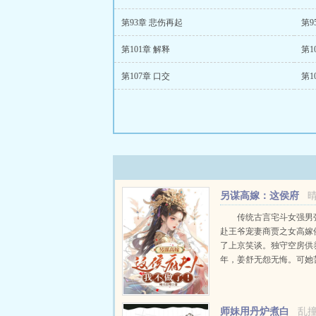
第93章 悲伤再起
第9
第101章 解释
第1
第107章 口交
第1
另谋高嫁：这侯府
夫人我不做了！
传统古言宅斗女强男
赴王爷宠妻商贾之女高嫁
了上京笑谈。独守空房供
年，姜舒无怨无悔。可她
的夫君从边关归来，带回
子。不仅如此，沈长...
师妹用丹炉煮白
乱