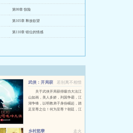
第99章 惊险
第105章 释放欲望
第110章 错位的情感
武侠：开局获
若别离不相惜
得吸功大法
关于武侠开局获得吸功大法江
山如画，美人多娇，列国争霸，江
湖争锋，以明教弟子身份崛起，踏
足至尊之位！何为至尊？朝廷，江
湖无不拜服！我看中的就是我的，
谁来都不好使！（武侠世界融合
书，以金庸武侠为主，辅以其他武
乡村慾孽
走火