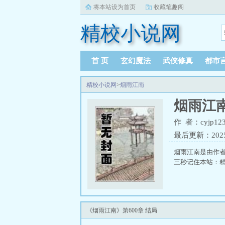
将本站设为首页
收藏笔趣阁
精校小说网
首 页
玄幻魔法
武侠修真
都市
精校小说网
>
烟雨江南
烟雨江
作 者：cyjp12
最后更新：2025-1
烟雨江南是由作者
三秒记住本站：精校小
《烟雨江南》第600章 结局