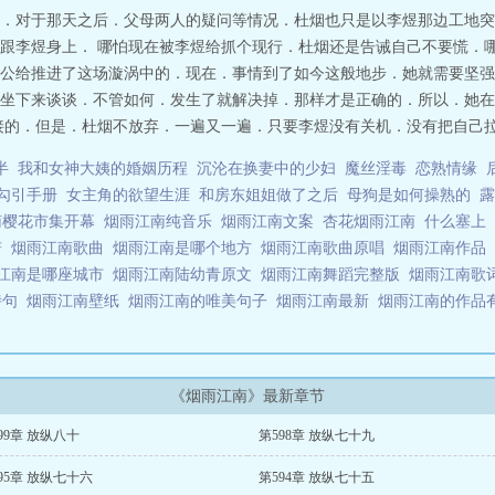
．对于那天之后．父母两人的疑问等情况．杜烟也只是以李煜那边工地突
跟李煜身上． 哪怕现在被李煜给抓个现行．杜烟还是告诫自己不要慌．
公给推进了这场漩涡中的．现在．事情到了如今这般地步．她就需要坚强
坐下来谈谈．不管如何．发生了就解决掉．那样才是正确的．所以．她在
接的．但是．杜烟不放弃．一遍又一遍．只要李煜没有关机．没有把自己拉进
半
我和女神大姨的婚姻历程
沉沦在换妻中的少妇
魔丝淫毒
恋熟情缘
勾引手册
女主角的欲望生涯
和房东姐姐做了之后
母狗是如何操熟的
露
南樱花市集开幕
烟雨江南纯音乐
烟雨江南文案
杏花烟雨江南
什么塞上
谱
烟雨江南歌曲
烟雨江南是哪个地方
烟雨江南歌曲原唱
烟雨江南作品
江南是哪座城市
烟雨江南陆幼青原文
烟雨江南舞蹈完整版
烟雨江南歌
诗句
烟雨江南壁纸
烟雨江南的唯美句子
烟雨江南最新
烟雨江南的作品
《烟雨江南》最新章节
99章 放纵八十
第598章 放纵七十九
95章 放纵七十六
第594章 放纵七十五