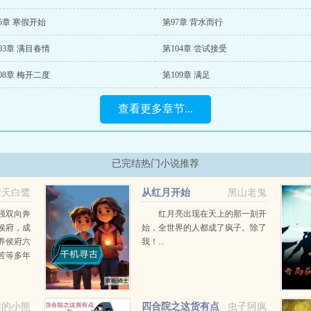
5章 寒假开始
第97章 背水而行
03章 满目春情
第104章 尝试接受
08章 梅开二度
第109章 满足
查看更多章节...
已完结热门小说推荐
晴天白鹭
从红月开始
黑山老鬼
强双向奔
红月亮出现在天上的那一刻开
侯府，成
始，全世界的人都成了疯子。除了
养侯府六
我！...
苦等多年
一妻两
撞的小熊
四合院之这货有点
虫子阿疯