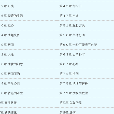
４２章 习惯
第４３章 逛街日
４６章 琐碎的生活
第４７章 空虚
５０章 担心
第５１章 互相游说
５４章 情趣装备
第５６章 集体行动
５９章 醉酒
第６０章 一种可能情不自禁
６２章 人性
第６３章 亡羊补牢
６６章 性爱的幻想
第６７章 心结
７０章 醉酒而为
第７１章 推倒
７４章 事后心情
第７５章 谈话与解释
７８章 香艳的浴室
第７９章 放纵的欲望
2章 事故救援
第83章 各取所需
7章 新的变化
第89章 腿伤