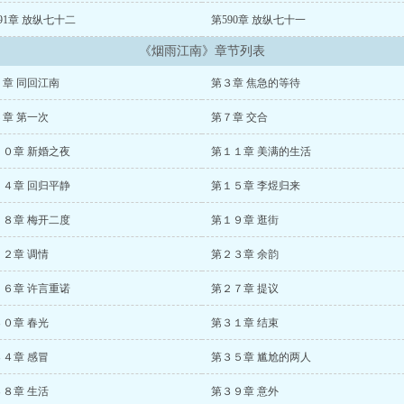
91章 放纵七十二
第590章 放纵七十一
《烟雨江南》章节列表
２章 同回江南
第３章 焦急的等待
６章 第一次
第７章 交合
１０章 新婚之夜
第１１章 美满的生活
１４章 回归平静
第１５章 李煜归来
１８章 梅开二度
第１９章 逛街
２２章 调情
第２３章 余韵
２６章 许言重诺
第２７章 提议
３０章 春光
第３１章 结束
３４章 感冒
第３５章 尴尬的两人
３８章 生活
第３９章 意外