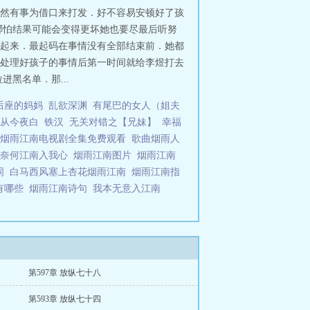
然有事为借口来打发．好不容易安顿好了孩
哪怕结果可能会变得更坏她也要尽最后听努
起来．最起码在事情没有全部结束前．她都
处理好孩子的事情后第一时间就给李煜打去
黑名单．那...
后座的妈妈
乱欲深渊
有尾巴的女人（姐夫
从今夜白
铁汉
无关对错之【兄妹】
幸福
烟雨江南电视剧全集免费观看
歌曲烟雨人
奈何江南入我心
烟雨江南图片
烟雨江南
词
白马西风塞上杏花烟雨江南
烟雨江南指
有哪些
烟雨江南诗句
我本无意入江南
第597章 放纵七十八
第593章 放纵七十四