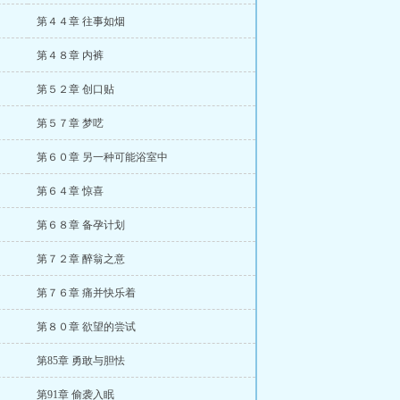
第４４章 往事如烟
第４８章 内裤
第５２章 创口贴
第５７章 梦呓
第６０章 另一种可能浴室中
第６４章 惊喜
第６８章 备孕计划
第７２章 醉翁之意
第７６章 痛并快乐着
第８０章 欲望的尝试
第85章 勇敢与胆怯
第91章 偷袭入眠