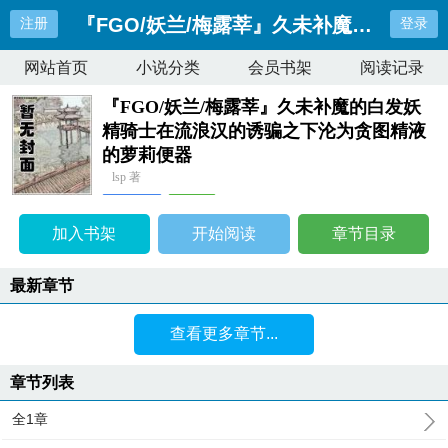
『FGO/妖兰/梅露莘』久未补魔的白发
注册
登录
网站首页
小说分类
会员书架
阅读记录
『FGO/妖兰/梅露莘』久未补魔的白发妖
精骑士在流浪汉的诱骗之下沦为贪图精液
的萝莉便器
lsp 著
女生耽美
连载中
最近更新：
全1章
加入书架
开始阅读
章节目录
更新时间：
2025-08-17 23:29:35
最新章节
查看更多章节...
章节列表
全1章