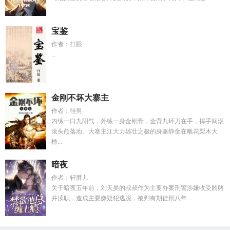
宝鉴
作者：打眼
...
金刚不坏大寨主
作者：徍男
内练一口九阳气，外练一身金刚骨，金背九环刀在手，挥手间滚
滚头颅落地。大寨主江大力雄壮之极的身躯静坐在雕花梨木大
椅...
暗夜
作者：轩胖儿
关于暗夜五年前，刘天昊的叔叔作为主要办案刑警涉嫌收受贿赂
并渎职，造成主要嫌疑犯逃脱，被判有期徒刑八年...