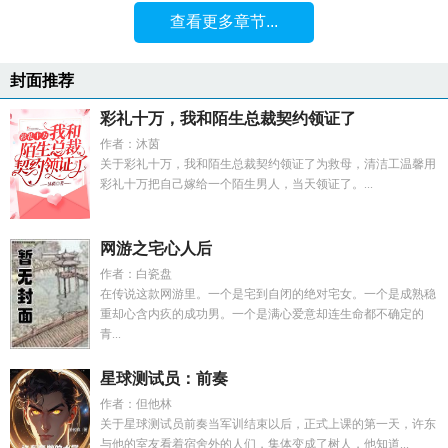
查看更多章节...
封面推荐
彩礼十万，我和陌生总裁契约领证了
作者：沐茵
关于彩礼十万，我和陌生总裁契约领证了为救母，清洁工温馨用
彩礼十万把自己嫁给一个陌生男人，当天领证了。...
网游之宅心人后
作者：白瓷盘
在传说这款网游里。一个是宅到自闭的绝对宅女。一个是成熟稳
重却心含内疚的成功男。一个是满心爱意却连生命都不确定的
青...
星球测试员：前奏
作者：但他林
关于星球测试员前奏当军训结束以后，正式上课的第一天，许东
与他的室友看着宿舍外的人们，集体变成了树人，他知道...