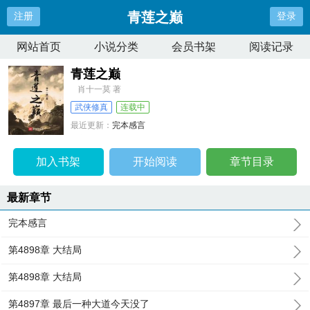
青莲之巅
注册
登录
网站首页
小说分类
会员书架
阅读记录
青莲之巅
肖十一莫 著
武侠修真
连载中
最近更新：
完本感言
更新时间：
2024-08-17 13:11:33
加入书架
开始阅读
章节目录
最新章节
完本感言
第4898章 大结局
第4898章 大结局
第4897章 最后一种大道今天没了