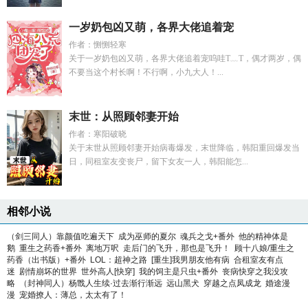
一岁奶包凶又萌，各界大佬追着宠
作者：恻恻轻寒
关于一岁奶包凶又萌，各界大佬追着宠呜哇T﹏T，偶才两岁，偶
不要当这个村长啊！不行啊，小九大人！...
末世：从照顾邻妻开始
作者：寒阳破晓
关于末世从照顾邻妻开始病毒爆发，末世降临，韩阳重回爆发当
日，同租室友变丧尸，留下女友一人，韩阳能怎...
相邻小说
（剑三同人）靠颜值吃遍天下
成为巫师的夏尔
魂兵之戈+番外
他的精神体是
鹅
重生之药香+番外
离地万呎
走后门的飞升，那也是飞升！
顾十八娘/重生之
药香（出书版）+番外
LOL：超神之路
[重生]我男朋友他有病
合租室友有点
迷
剧情崩坏的世界
世外高人[快穿]
我的饲主是只虫+番外
丧病快穿之我没攻
略
（封神同人）杨戬人生续·过去渐行渐远
远山黑犬
穿越之点凤成龙
婚途漫
漫
宠婚撩人：薄总，太太有了！