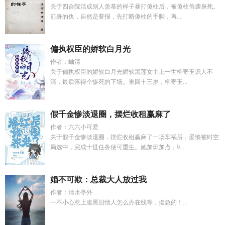
关于四合院活成别人羡慕的样子暴打傻柱后，被傻柱偷袭身死。
前身的仇，自然是要报，先打断傻柱的手脚，再...
偏执权臣的娇软白月光
作者：岫清
关于偏执权臣的娇软白月光娇软黑莲女主上一世柳寄玉识人不
清，最后落得个惨死的下场。重回十三岁，柳寄玉...
假千金惨淡退圈，摆烂收租赢麻了
作者：六六小可爱
关于假千金惨淡退圈，摆烂收租赢麻了一场车祸后，晏悄被时空
局选中，完成十世任务便可重生。她加班加点，9...
婚不可欺：总裁大人放过我
作者：清水亭外
一不小心惹上腹黑旧情人怎么办在线等，挺急的！...