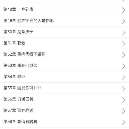
第48章 一查到底
第49章 捉弄宁宸的人是你吧
第50章 是条汉子
第51章 获救
第52章 重病需得下猛药
第53章 来咱们继续
第54章 罪证
第55章 国舅你可知罪
第56章 刀斩国舅
第57章 百姓跪送
第58章 事情有转机