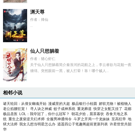
渊天尊
作者：烽仙
...
仙人只想躺着
作者：猪心虾仁
关于仙人只想躺着简介秦淮河的花舫之上，李云睿欲与花魁一夜
缠绵。突然眼前一黑，被人打晕！靠！哪个贼人...
相邻小说
诸天轮回：从倩女幽魂开始
漫威里的大超
极品银行小桂圆
娇软尤物！被植物人
老公掐腰狂宠！
寻人诀之神威
蚊子成神系统
重龙葬道
快穿之女配又挂了
花都
极品圣医
LOL：我夺冠了，你什么冠军？
朝花夕拾，晨茶暮饮
吞食天地之系
统
重生之废柴逆天幻术师
全服男神通缉令
斗罗之开局一个龙妹妹
至高狂帝
地
狱大法师
我女儿想当明星怎么办
逍遥四公子笔趣阁超前更新列表
许君世世共韶
华