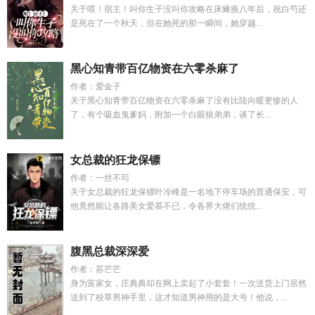
关于喂！宿主！叫你生子没叫你攻略在床瘫痪八年后，祝白芍还
是死在了一个秋天，但在她死的那一瞬间，她穿越...
黑心知青带百亿物资在六零杀麻了
作者：爱金子
关于黑心知青带百亿物资在六零杀麻了没有比陆向暖更惨的人
了，有个吸血鬼爹妈，附加一个白眼狼弟弟，谈了长...
女总裁的狂龙保镖
作者：一丝不芶
关于女总裁的狂龙保镖叶冷峰是一名地下停车场的普通保安，可
他竟然能让各路美女爱慕不已，令各界大佬们统统...
腹黑总裁深深爱
作者：苏芒芒
身为富家女，庄典典却在网上卖起了小套套！一次送货上门居然
送到了校草男神手里，这才知道男神用的是大号！他说，...