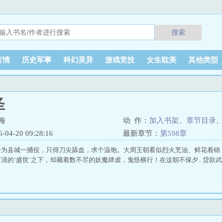
搜索
言情
历史军事
科幻灵异
游戏竞技
女生耽美
其他类型
圣
海
动 作：
加入书架
、
章节目录
4-20 09:28:16
最新章节：
第598章
身为县城一捕役，只得刀尖舔血，求个温饱。大周王朝看似烈火烹油、鲜花着锦
清的‘盛世’之下，却藏着数不尽的妖魔肆虐，鬼怪横行！在这朝不保夕.. 贷款