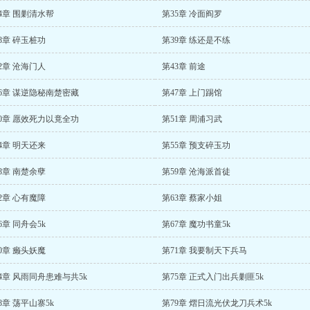
4章 围剿清水帮
第35章 冷面阎罗
8章 碎玉桩功
第39章 练还是不练
2章 沧海门人
第43章 前途
6章 谋逆隐秘南楚密藏
第47章 上门踢馆
0章 愿效死力以竟全功
第51章 周浦习武
4章 明天还来
第55章 预支碎玉功
8章 南楚余孽
第59章 沧海派首徒
2章 心有魔障
第63章 蔡家小姐
6章 同舟会5k
第67章 魔功书童5k
0章 癞头妖魔
第71章 我要制天下兵马
4章 风雨同舟患难与共5k
第75章 正式入门出兵剿匪5k
8章 荡平山寨5k
第79章 熠日流光伏龙刀兵术5k