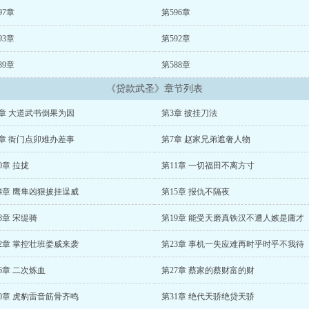
97章
第596章
93章
第592章
89章
第588章
《贷款武圣》章节列表
2章 大道武书倒果为因
第3章 披挂刀法
6章 衙门点卯难办差事
第7章 赵家兄弟遮奢人物
0章 拉拢
第11章 一切福田不离方寸
4章 鹰隼凶狠披挂逞威
第15章 报仇不隔夜
8章 宋缇骑
第19章 能受天磨真铁汉不遭人嫉是庸才
2章 掌控壮班娄威来袭
第23章 事机一失应难再时乎时乎不我待
6章 二次炼血
第27章 蔡家的蔡财富的财
0章 虎豹雷音筋骨齐鸣
第31章 绝代天骄绝贷天骄