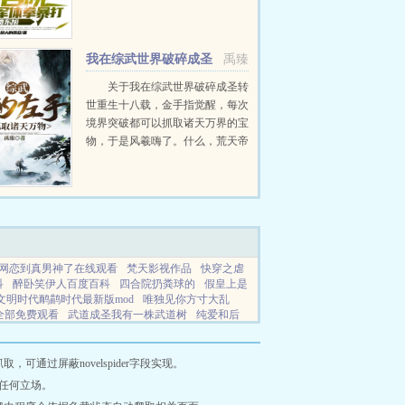
情满四合院。报警抓捕贾东旭，死
在劳里。举报聋老太太是敌特人
员。噶了二大爷刘海中荔枝。送一
我在综武世界破碎成圣
禹臻
大爷易中海...
关于我在综武世界破碎成圣转
世重生十八载，金手指觉醒，每次
境界突破都可以抓取诸天万界的宝
物，于是风羲嗨了。什么，荒天帝
的兽奶，这么大的孩子喝什么奶，
拿来吧你！什么，罗峰的木伢晶，
罗城主哪会在意这点小事情，我的
了！什么，萧炎...
网恋到真男神了在线观看
梵天影视作品
快穿之虐
科
醉卧笑伊人百度百科
四合院扔粪球的
假皇上是
文明时代鸸鹋时代最新版mod
唯独见你方寸大乱
全部免费观看
武道成圣我有一株武道树
纯爱和后
体掳走了
白领情缘百度
闪婚后小龙猫靠香气爆火
罗
桃花汛TXT百度资源
步步惊魂一亡灵
和离后反
ybrass长佩
全班穿越求生
带着灵兽拜师门种田
通过屏蔽novelspider字段实现。
包怎么办
清冷美人被的一生
皇上假装驾崩
武道之
任何立场。
开局强娶了宝钗免费阅读全文
全班穿古代txt
悟空