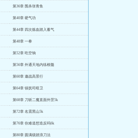
第36章 围杀张青鱼
第40章 硬气功
第44章 四次炼血踏入蓄气
第48章 一拳
第52章 吃空饷
第56章 外通天地内练根髓
第60章 邀战高景行
第64章 镇抚司暗卫
第68章 刀斩二魔直面外罡5k
第72章 名震黑山5k
第76章 你难道想造反吗6k
第80章 圆满级踏浪刀法