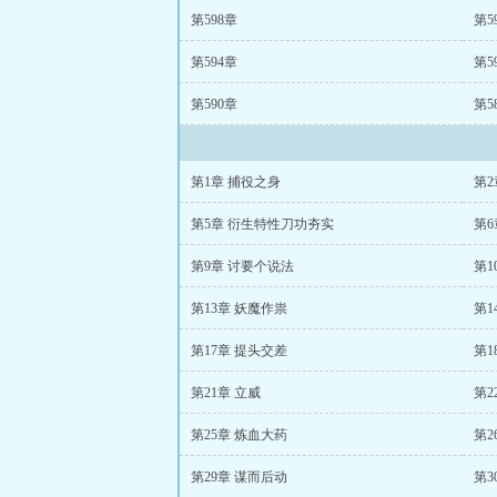
第598章
第5
第594章
第5
第590章
第5
第1章 捕役之身
第
第5章 衍生特性刀功夯实
第
第9章 讨要个说法
第1
第13章 妖魔作祟
第1
第17章 提头交差
第1
第21章 立威
第2
第25章 炼血大药
第2
第29章 谋而后动
第3