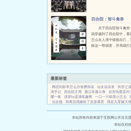
知道穿越八年后，却发现
来了一整个国家战略储备
是李恪彻底放飞了自我，
四合院：智斗禽兽
当个天不怕地不...
关于四合院智斗禽兽
就穿越到了四合院中，看
怎么在人渣中锻炼自己，
除这一帮祸害，开局就打
盗圣变成最后一个公公，
招惹我，直接让你钩不成
招魂，把你变成哑巴...
最新标签
网恋到影帝怎么办免费阅读
仙女说说丧
快穿之
渣手记
四合院王用
聂云菲聂云青
后宫纯爱是对
哪一集
清穿by孟满笔趣阁
一口一只暗黑小正太
仙女殇
和离后我嫁给了反派暴君
我在九零嫁大
宫热度对比
全班穿成修仙界废材在线阅读
脸谱官
了
人鱼完结文
渣男和渣女泡妞视频
我家青梅超甜
派后娘福载短剧
悠仁是天皇吗
短剧 太后
武道通
本站所有内容来源于互联网公开且无需登录
混大是什么意思网络用语
抓到了我吗
嫂子嫂子
本站仅对
巅61集
网游之复活笔趣阁
闪婚老伴超会哄
我抓