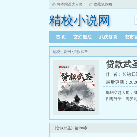
将本站设为首页
收藏笔趣阁
精校小说网
首 页
玄幻魔法
武侠修真
都市
精校小说网
>
贷款武圣
贷款武
作 者：长鲸归
最后更新：2026-0
郑均穿越大周，
四海升平、海晏河
《贷款武圣》第598章