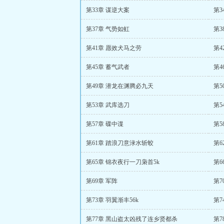
第33章 谋逆大案
第3
第37章 气势如虹
第3
第41章 愿效犬马之劳
第4
第45章 蓄气武者
第4
第49章 潜龙在渊腾必九天
第5
第53章 武库选刀
第5
第57章 碟中谍
第5
第61章 踏浪刀意渌水斩蛟
第6
第65章 锦衣夜行一刀枭首5k
第6
第69章 军阵
第7
第73章 羽翼渐丰56k
第7
第77章 黑山盗太凶残了连乡贤都杀
第7