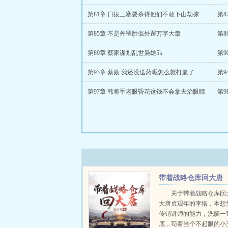
第81章 日拔三寨要杀得他们不敢下山劫掠
第8
第85章 不是外罡胜似外罡万字大章
第8
第89章 蔡家谋划乱世枭雄5k
第9
第93章 蔡勋 我还没送药呢怎么就打赢了
第
第97章 韩将军老眼昏花这钱不会拿去治眼睛
第9
带着战略仓库回大唐
关于带着战略仓库回
大唐贞观年的李恪，本想
传销讲师的能力，洗脑一
底，苟着当个不起眼的小