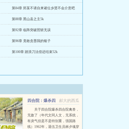
第84章 郑某不请自来诸位乡贤不会介意吧
第88章 黑山县之主5k
第92章 临阵突破照斩无误
第96章 竟敢贪墨我的银子
第100章 踏浪刀法偿还结束52k
四合院：爆杀四
郝大的西瓜
合院禽兽，无敌了
关于四合院爆杀四合院禽兽，
无敌了（年代文同人文，无系统，
有戾气但是不是特别重，强国路
线）1962年，退伍卫生员林夕魂穿