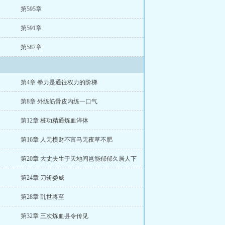
第595章
第591章
第587章
第4章 拳力是通往权力的阶梯
第8章 外练筋骨皮内练一口气
第12章 桩功精通炼血淬体
第16章 人无横财不富马无夜草不肥
第20章 大丈夫生于天地间岂能郁郁久居人下
第24章 刀斩娄威
第28章 乱世将至
第32章 三次炼血县令传见