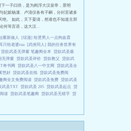
诞下一子曰珙，是为阎浮大汉皇帝，景明
又与妃嫔杨潇、卢清仪各有子嗣，分封至诸多
灭绝。 如此，天下晏清，然谁也不知道主郑
何等言语，这大汉...
始重新做人
[综漫] 给烫男人一点狗血震
耳只给老婆rua
[武侠同人] 我的任务世界有
贷款武圣无弹窗 笔趣阁全本
贷款武圣最
阁无弹窗
贷款武圣评价
贷款教父
贷款武
XT奇书网
贷款武圣八一中文网
贷款武圣全
篱笆好
贷款武圣在线
贷款武圣免费阅
趣阁全文免费阅读
贷款武圣免费
贷款武圣
款武圣TXT
贷款武圣 205
贷款武圣起点
贷
费阅读
贷款武圣笔趣阁
贷款武圣无错字
贷