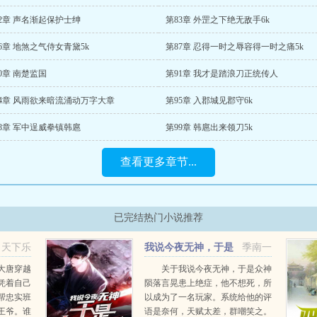
2章 声名渐起保护士绅
第83章 外罡之下绝无敌手6k
6章 地煞之气侍女青黛5k
第87章 忍得一时之辱容得一时之痛5k
0章 南楚监国
第91章 我才是踏浪刀正统传人
94章 风雨欲来暗流涌动万字大章
第95章 入郡城见郡守6k
8章 军中逞威拳镇韩扈
第99章 韩扈出来领刀5k
查看更多章节...
已完结热门小说推荐
天下乐
我说今夜无神，于是
季南一
众神陨落
大唐穿越
关于我说今夜无神，于是众神
凭着自己
陨落言晃患上绝症，他不想死，所
帮忠实班
以成为了一名玩家。系统给他的评
王爷。谁
语是奈何，天赋太差，群嘲笑之。