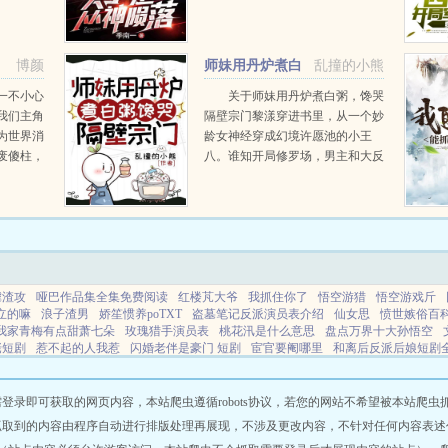
自己还带
新人？还抽中了最难新手副本，必
仓库。于
死无疑好吧！这属性面板怎么比小
要当就得
学生还弱，这怕不是得凉凉？来了
博颜
师妹用丹炉煮白
乱撞的小熊
来...
粥，馋哭隔壁宗门
一不小心
关于师妹用丹炉煮白粥，馋哭
我们主角
隔壁宗门黎漾穿进书里，从一个妙
为世界消
龄女神经穿成幻境许愿池的小王
废傻柱，
八。谁知开局修罗场，男主和大反
白莲花来
派为了争夺她大打出手。按照原书
人，咒语
设定，她最终被原男主契约，成为
他修仙路上的最强底牌，穷其龟生
为男主挡刀，挡剑...
虐渣攻
哑巴作品集全集免费阅读
红楼芃大爷
我抓住你了
悟空游猎
悟空游戏斤
立的嘛
浪子渣男
娇笙惯养poTXT
盗墓笔记反派演员表介绍
仙女思
愤世嫉俗百
我家青梅有点甜萧七朵
玫瑰猎手演员表
桃花汛是什么意思
盘点万界十大孙悟空
佬短剧
惹不起的人我惹
闪婚老伴是豪门 短剧
宦官要阉哪里
和离后反派后娘短剧
场
白少秋穿越短剧
我在九零养崽崽
聂芸锦是什么短剧里的人物
清冷美人被变异
的txt
溺爱1
神隐电视剧免费观看全集在线播放无广告
诸天禁忌开局满级神话大
神我能融合所有功法
悠仁太子
闪婚老伴是豪门第一集
我家青梅有点甜TXT
反骨b
即可获取的网页内容，本站爬虫遵循robots协议，若您的网站不希望被本站爬虫抓取，可
诡秘游戏官网入口
小舞特战之王
武道通神我能无限三选一短剧全集
丹田处有鼓
抓取到的内容由程序自动进行排版处理再展现，不涉及更改内容，不针对任何内容表述
到你了动漫免费播放
别惹那个种田的
聂云霞个人资料
商户娇女不当妾00
红楼之