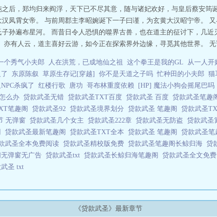
沌之后，郑均归来阎浮，天下已不尽其意，随与诸妃欢好，与皇后蔡安筠
大汉凤霄女帝。 与前周郡主李昭婉诞下一子曰谨，为玄黄大汉昭宁帝。 
氏子孙遍布星河。 而昔日令人恐惧的噬界古兽，也在道主的征讨下，几近
 亦有人云，道主喜好云游，如今正在探索界外边缘，寻觅其他世界。 无论
一个秀气小夫郎
人在洪荒，已成地仙之祖
这个拳王是我的GL
从一人开
人了
东原陈叙
草原生存记[穿越]
你不是天道之子吗
忙种田的小夫郎
猫
NPC杀疯了
红楼行歌
唐功
哥布林重度依赖
[HP] 魔法小狗会摇尾巴吗
上怎么办
贷款武圣无错
贷款武圣TXT百度
贷款武圣 百度
贷款武圣笔趣
XT笔趣阁
贷款武圣92
贷款武圣境界划分
贷款武圣 笔趣阁
贷款武圣T
节 无弹窗
贷款武圣几个女主
贷款武圣222章
贷款武圣无防盗
贷款武圣
网
贷款武圣最新笔趣阁
贷款武圣TXT全本
贷款武圣 笔趣阁
贷款武圣笔
款武圣全本免费阅读
贷款武圣精校版免费
贷款武圣笔趣阁长鲸归海
贷
阁无弹窗无广告
贷款武圣txt
贷款武圣长鲸归海笔趣阁
贷款武圣全文免
武圣 txt
《贷款武圣》最新章节