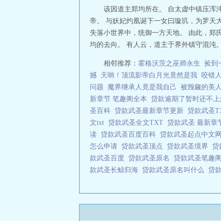
该因道主郑均所在。 自太虚中镇压浑
帝。 与妖妃灼凰诞下一女曰璇玑，为罗天
失落小世界中，统御一方天地。 由此，郑
均的去向。 有人云，道主于界外镇守混沌。
相邻推荐：
霍格沃茨之巫师永生
捡到
撼
天呐！顶流影帝白月光竟然是我
咬错
问题
魔界继承人竟是我自己
被觊觎的美人
新章节 笔趣阁全本
贷款逾期了暂时还不
圣百科
贷款武圣最新章节更新
贷款武圣T
文txt
贷款武圣全文TXT
贷款武圣 最新章
读
贷款武圣百度百科
贷款武圣起点中文
怎么申请
贷款武圣顶点
贷款武圣境界
贷
款武圣百度
贷款武圣原名
贷款武圣笔趣
款武圣长鲸归海
贷款武圣原名叫什么
贷款