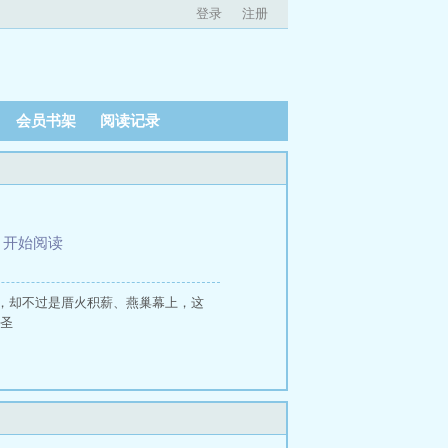
登录
注册
会员书架
阅读记录
、
开始阅读
，却不过是厝火积薪、燕巢幕上，这
武圣