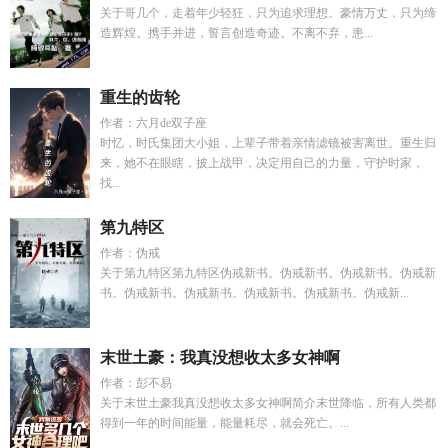
关于哥几个，走着年少轻狂，只为追求理想。豪情万丈，只为缔
造辉煌。携手并进，誓言创造奇迹。不离不弃，患...
重生的齿轮
作者：六月de双子座
时忆，时氏集团大小姐，上辈子带着亲情滤镜被害离世。重生归
来，她不在眼瞎，披上战甲，决定用自己的力量，守护时家，
找...
第九特区
作者：伪戒
关于第九特区第九特区伪戒新书。伪戒新书。伪戒新书。伪戒新
书。伪戒新书。伪戒新书。伪戒新书。伪戒新书。伪戒新...
末世土豪：我真没想收太多女神啊
作者：彭不易
关于末世土豪我真没想收太多女神啊简介末世降临，所有人类都
得到一年的时间能量，能量耗尽，就会死亡。...