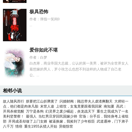
极具恐怖
作者：弹指一笑间0
...
爱你如此不堪
作者：白梦
白杰寒，商业帝国大总裁，公认的第一美男，被评为全世界女人
最想嫁的男人，罗小玫怎么也想不到这样的人物成了自己老
公。...
相邻小说
故人随风而行
朕要把江山折腾黄了
闪婚财阀：顾总带夫人虐渣爽翻天
大师轻一
点，他们都是肉体凡胎
末世人途
上错坟，女鬼竟要跟着我回家
南知夏
高武：
开局杀猪觉醒
万宁是条狗
幻灵界之废少崛起，炎龙战天下
重生之我成为了一名
美利坚警察！
最强人
当红男旦穿回民国嫁少帅
官场：分手后，我转身考上省组
部
开局成圣却做了上门女婿
被逼换嫁，我捡到了少年权臣
武道通神，门下弟子
八千万
情痞
重生1955从猎人开始
异能惊世