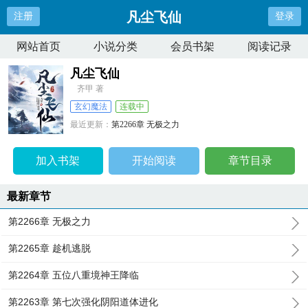
凡尘飞仙
注册
登录
网站首页
小说分类
会员书架
阅读记录
凡尘飞仙
齐甲 著
玄幻魔法
连载中
最近更新：
第2266章 无极之力
更新时间：
2026-04-14 13:45:24
加入书架
开始阅读
章节目录
最新章节
第2266章 无极之力
第2265章 趁机逃脱
第2264章 五位八重境神王降临
第2263章 第七次强化阴阳道体进化