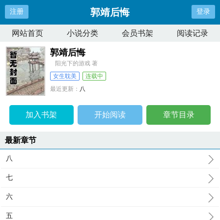
郭靖后悔
注册
登录
网站首页
小说分类
会员书架
阅读记录
郭靖后悔
阳光下的游戏 著
女生耽美
连载中
最近更新：
八
更新时间：
2026-02-24 23:01:56
加入书架
开始阅读
章节目录
最新章节
八
七
六
五