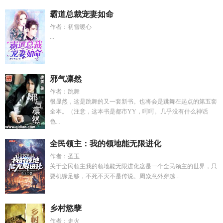
霸道总裁宠妻如命
作者：初雪暖心
...
邪气凛然
作者：跳舞
很显然，这是跳舞的又一套新书。也将会是跳舞在起点的第五套
全本。（注意，这本书是都市YY，呵呵。几乎没有什么神话
色...
全民领主：我的领地能无限进化
作者：圣玉
关于全民领主我的领地能无限进化这是一个全民领主的世界，只
要机缘足够，不死不灭不是传说。周焱意外穿越...
乡村慾孽
作者：走火