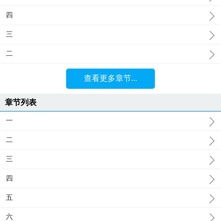
四
三
二
查看更多章节...
章节列表
一
二
三
四
五
六