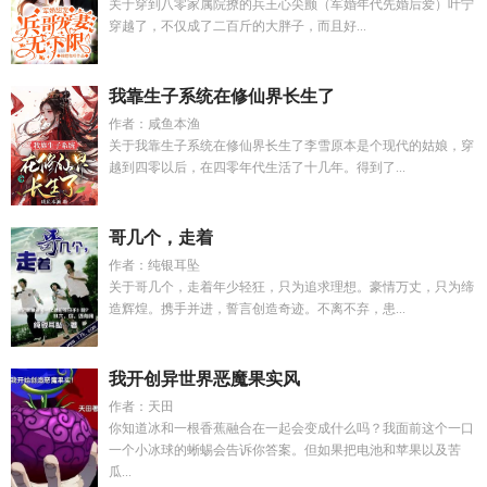
关于穿到八零家属院撩的兵王心尖颤（军婚年代先婚后爱）叶宁
穿越了，不仅成了二百斤的大胖子，而且好...
我靠生子系统在修仙界长生了
作者：咸鱼本渔
关于我靠生子系统在修仙界长生了李雪原本是个现代的姑娘，穿
越到四零以后，在四零年代生活了十几年。得到了...
哥几个，走着
作者：纯银耳坠
关于哥几个，走着年少轻狂，只为追求理想。豪情万丈，只为缔
造辉煌。携手并进，誓言创造奇迹。不离不弃，患...
我开创异世界恶魔果实风
作者：天田
你知道冰和一根香蕉融合在一起会变成什么吗？我面前这个一口
一个小冰球的蜥蜴会告诉你答案。但如果把电池和苹果以及苦
瓜...