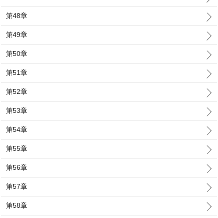
第48章
第49章
第50章
第51章
第52章
第53章
第54章
第55章
第56章
第57章
第58章