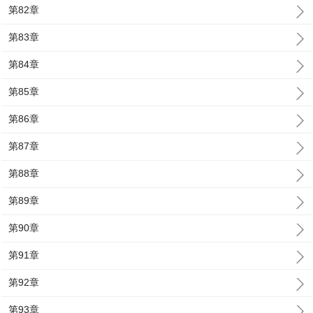
第82章
第83章
第84章
第85章
第86章
第87章
第88章
第89章
第90章
第91章
第92章
第93章