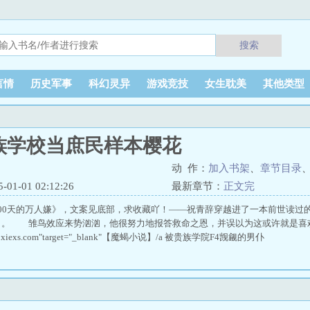
搜索
言情
历史军事
科幻灵异
游戏竞技
女生耽美
其他类型
族学校当庶民样本樱花
动 作：
加入书架
、
章节目录
1-01 02:12:26
最新章节：
正文完
00天的万人嫌》，文案见底部，求收藏吖！——祝青辞穿越进了一本前世读过的
了。 雏鸟效应来势汹汹，他很努力地报答救命之恩，并误以为这或许就是喜
/m.moxiexs.com"target="_blank"【魔蝎小说】/a 被贵族学院F4觊觎的男仆