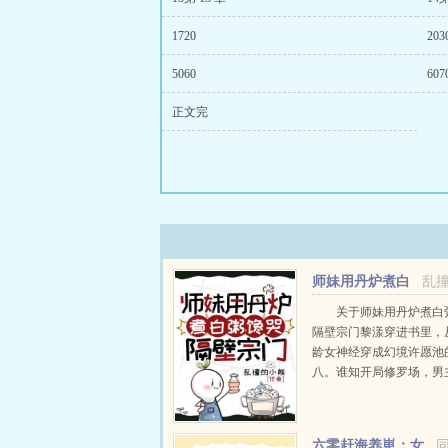
1720
203
5060
607
正文完
师妹用丹炉煮白
乱
粥，馋哭隔壁宗门
关于师妹用丹炉煮白
隔壁宗门黎漾穿进书里，
龄女神经穿成幻境许愿池
八。谁知开局修罗场，男
派为了争夺她大打出手。
设定，她最终被原男主契
他修仙路上的最强底牌，
六零赶海养崽：女