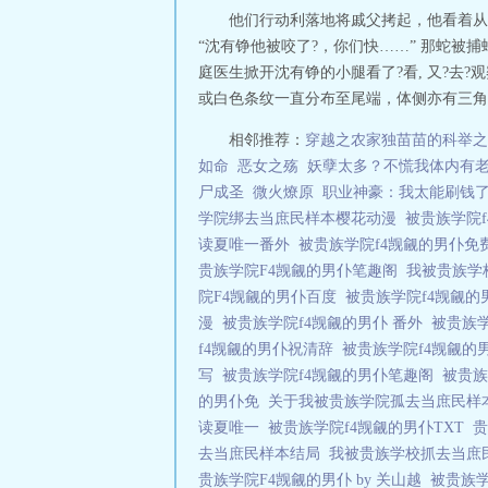
他们行动利落地将戚父拷起，他看着从
“沈有铮他被咬了?，你们快……” 那蛇被
庭医生掀开沈有铮的小腿看了?看, 又?去?
或白色条纹一直分布至尾端，体侧亦有三角形
相邻推荐：
穿越之农家独苗苗的科举之
如命
恶女之殇
妖孽太多？不慌我体内有
尸成圣
微火燎原
职业神豪：我太能刷钱
学院绑去当庶民样本樱花动漫
被贵族学院
读夏唯一番外
被贵族学院f4觊觎的男仆
贵族学院F4觊觎的男仆笔趣阁
我被贵族学
院F4觊觎的男仆百度
被贵族学院f4觊觎
漫
被贵族学院f4觊觎的男仆 番外
被贵族
f4觊觎的男仆祝清辞
被贵族学院f4觊觎的
写
被贵族学院f4觊觎的男仆笔趣阁
被贵族
的男仆免
关于我被贵族学院孤去当庶民
读夏唯一
被贵族学院f4觊觎的男仆TXT
贵
去当庶民样本结局
我被贵族学校抓去当
贵族学院F4觊觎的男仆 by 关山越
被贵族