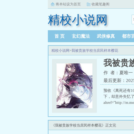
将本站设为首页
收藏笔趣阁
精校小说网
首 页
玄幻魔法
武侠修真
都市
精校小说网
>
我被贵族学校当庶民样本樱花
我被贵
作 者：夏唯一
最后更新：2025-0
预收《离死还有1
下，却意外失忆
ahref="http:/
《我被贵族学校当庶民样本樱花》正文完