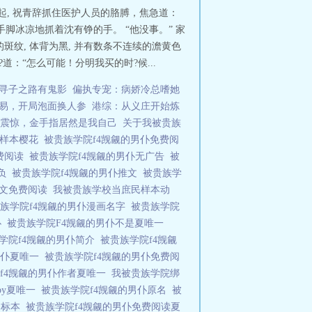
起, 祝青辞抓住医护人员的胳膊，焦急道：
脚冰凉地抓着沈有铮的手。 “他没事。” 家
的斑纹, 体背为黑, 并有数条不连续的澹黄色
：“怎么可能！分明我买的时?候...
寻子之路有鬼影
偏执专宠：病娇冷总嗜她
易，开局泡面换人参
港综：从义庄开始炼
震惊，金手指居然是我自己
关于我被贵族
民样本樱花
被贵族学院f4觊觎的男仆免费阅
免费阅读
被贵族学院f4觊觎的男仆无广告
被
欺负
被贵族学院f4觊觎的男仆推文
被贵族学
全文免费阅读
我被贵族学校当庶民样本动
族学院f4觊觎的男仆漫画名字
被贵族学院
仆
被贵族学院F4觊觎的男仆不是夏唯一
学院f4觊觎的男仆简介
被贵族学院f4觊觎
男仆夏唯一
被贵族学院f4觊觎的男仆免费阅
f4觊觎的男仆作者夏唯一
我被贵族学院绑
by夏唯一
被贵族学院f4觊觎的男仆原名
被
当标本
被贵族学院f4觊觎的男仆免费阅读夏