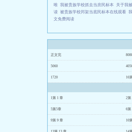
唯
我被贵族学校抓去当庶民标本
关于我
读
被贵族学校邦架当底民标本在线观看
文免费阅读
正文完
808
5060
405
1720
16第
1第 1 章
2第 
5第5章
6第 
9第 9 章
10第
13第 13 章
14第