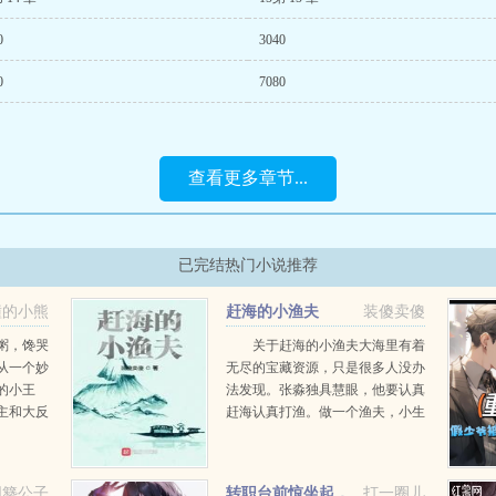
0
3040
0
7080
查看更多章节...
已完结热门小说推荐
撞的小熊
赶海的小渔夫
装傻卖傻
粥，馋哭
关于赶海的小渔夫大海里有着
从一个妙
无尽的宝藏资源，只是很多人没办
的小王
法发现。张淼独具慧眼，他要认真
主和大反
赶海认真打渔。做一个渔夫，小生
按照原书
活还是很滋润的！...
约，成为
穷其龟生
同簪公子
转职台前惊坐起，
打一圈儿