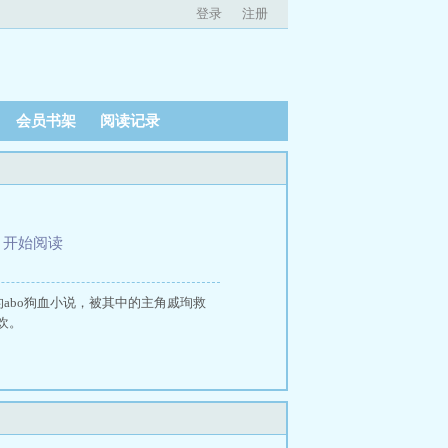
登录
注册
会员书架
阅读记录
、
开始阅读
abo狗血小说，被其中的主角戚珣救
欢。