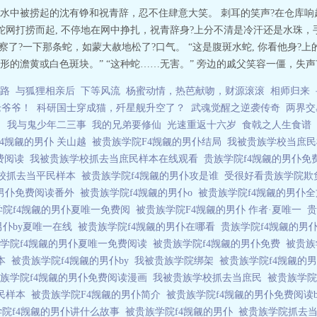
水中被捞起的沈有铮和祝青辞，忍不住肆意大笑。 刺耳的笑声?在仓库响
捕蛇网打捞而起, 不停地在网中挣扎，祝青辞身?上分不清是冷汗还是水珠，手
观察了?一下那条蛇，如蒙大赦地松了?口气。 “这是腹斑水蛇, 你看他身?上
的澹黄或白色斑块。” “这种蛇……无害。” 旁边的戚父笑容一僵，失声?道
路
与狐狸相亲后
下等风流
杨蜜动情，热芭献吻，财源滚滚
相师归来
老爷爷！
科研国士穿成猫，歼星舰升空了？
武魂觉醒之逆袭传奇
两界交
了
我与鬼少年二三事
我的兄弟要修仙
光速重返十六岁
食戟之人生食谱
f4觊觎的男仆 关山越
被贵族学院F4觊觎的男仆结局
我被贵族学校当庶
免费阅读
我被贵族学校抓去当庶民样本在线观看
贵族学院f4觊觎的男仆
校抓去当平民样本
被贵族学院f4觊觎的男仆攻是谁
受很好看贵族学院
的男仆免费阅读番外
被贵族学院f4觊觎的男仆o
被贵族学院f4觊觎的男仆
学院f4觊觎的男仆夏唯一免费阅
被贵族学院F4觊觎的男仆 作者·夏唯一
贵
男仆by夏唯一在线
被贵族学院f4觊觎的男仆在哪看
贵族学院f4觊觎的男
学院f4觊觎的男仆夏唯一免费阅读
被贵族学院f4觊觎的男仆免费
被贵族
样本
被贵族学院f4觊觎的男仆by
我被贵族学院绑架
被贵族学院f4觊觎的
族学院f4觊觎的男仆免费阅读漫画
我被贵族学校抓去当庶民
被贵族学院
庶民样本
被贵族学院F4觊觎的男仆简介
被贵族学院f4觊觎的男仆免费阅读
学院f4觊觎的男仆讲什么故事
被贵族学院f4觊觎的男仆
被贵族学院抓去