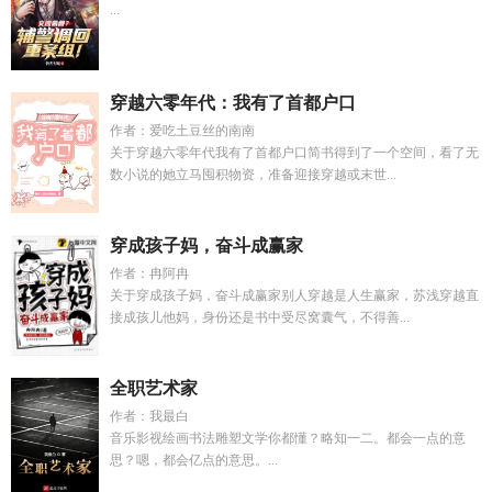
...
穿越六零年代：我有了首都户口
作者：爱吃土豆丝的南南
关于穿越六零年代我有了首都户口简书得到了一个空间，看了无
数小说的她立马囤积物资，准备迎接穿越或末世...
穿成孩子妈，奋斗成赢家
作者：冉阿冉
关于穿成孩子妈，奋斗成赢家别人穿越是人生赢家，苏浅穿越直
接成孩儿他妈，身份还是书中受尽窝囊气，不得善...
全职艺术家
作者：我最白
音乐影视绘画书法雕塑文学你都懂？略知一二。都会一点的意
思？嗯，都会亿点的意思。...