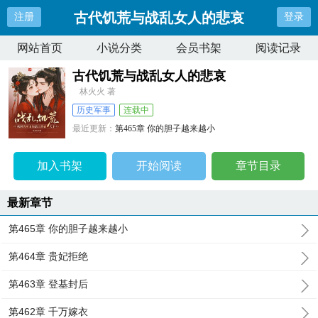
古代饥荒与战乱女人的悲哀
注册
登录
网站首页
小说分类
会员书架
阅读记录
古代饥荒与战乱女人的悲哀
林火火 著
历史军事
连载中
最近更新：
第465章 你的胆子越来越小
更新时间：
2025-04-10 01:05:48
加入书架
开始阅读
章节目录
最新章节
第465章 你的胆子越来越小
第464章 贵妃拒绝
第463章 登基封后
第462章 千万嫁衣