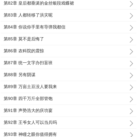
第82章 皇后都垂涎的金丝银段戏蝶裙
第83章 人都转移了洪灾呢
第84章 你说你手里有导弹我都信
第85章 莫不是后悔了
第86章 农科院的震惊
第87章 统一文字办扫盲班
第88章 另有阴谋
第89章 万亩土豆没人要我来
第90章 四千万斤全部管饱
第91章 声势浩大的庆功宴
第92章 王爷女人可以当兵吗
第93章 神瞳之眼你值得拥有