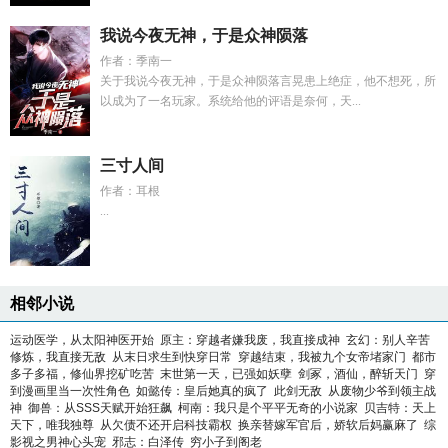
我说今夜无神，于是众神陨落
作者：季南一
关于我说今夜无神，于是众神陨落言晃患上绝症，他不想死，所
以成为了一名玩家。系统给他的评语是奈何，天...
三寸人间
作者：耳根
...
相邻小说
运动医学，从太阳神医开始
原主：穿越者嫌我废，我直接成神
玄幻：别人辛苦
修炼，我直接无敌
从末日求生到快穿日常
穿越结束，我被九个女帝堵家门
都市
多子多福，修仙界挖矿吃苦
末世第一天，已强如妖孽
剑冢，酒仙，醉斩天门
穿
到漫画里当一次性角色
如懿传：皇后她真的疯了
此剑无敌
从废物少爷到领主战
神
御兽：从SSS天赋开始狂飙
柯南：我只是个平平无奇的小说家
贝吉特：天上
天下，唯我独尊
从欠债不还开启科技霸权
换亲替嫁军官后，娇软后妈赢麻了
综
影视之男神心头宠
邪志：白泽传
穷小子到阁老