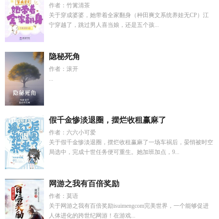
作者：竹篱清茶
关于穿成婆婆，她带着全家翻身（种田爽文系统养娃无CP）江
宁穿越了，跳过男人喜当娘，还是五个孩...
隐秘死角
作者：滚开
...
假千金惨淡退圈，摆烂收租赢麻了
作者：六六小可爱
关于假千金惨淡退圈，摆烂收租赢麻了一场车祸后，晏悄被时空
局选中，完成十世任务便可重生。她加班加点，9...
网游之我有百倍奖励
作者：莫语
关于网游之我有百倍奖励isuimengcom完美世界，一个能够促进
人体进化的跨世纪网游！在游戏...