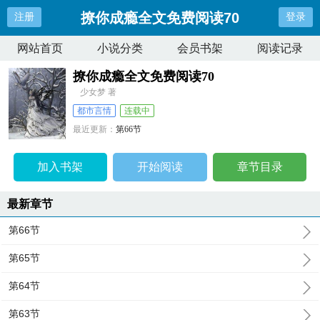
撩你成瘾全文免费阅读70
注册
登录
网站首页
小说分类
会员书架
阅读记录
撩你成瘾全文免费阅读70
少女梦 著
都市言情
连载中
最近更新：
第66节
更新时间：
2024-12-05 08:56:30
加入书架
开始阅读
章节目录
最新章节
第66节
第65节
第64节
第63节