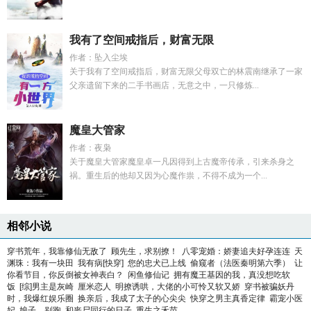
我有了空间戒指后，财富无限
作者：坠入尘埃
关于我有了空间戒指后，财富无限父母双亡的林震南继承了一家
父亲遗留下来的二手书画店，无意之中，一只修炼...
魔皇大管家
作者：夜枭
关于魔皇大管家魔皇卓一凡因得到上古魔帝传承，引来杀身之
祸。重生后的他却又因为心魔作祟，不得不成为一个...
相邻小说
穿书荒年，我靠修仙无敌了
顾先生，求别撩！
八零宠婚：娇妻追夫好孕连连
天
渊珠：我有一块田
我有病[快穿]
您的忠犬已上线
偷窥者（法医秦明第六季）
让
你看节目，你反倒被女神表白？
闲鱼修仙记
拥有魔王基因的我，真没想吃软
饭
[综]男主是灰崎
厘米恋人
明撩诱哄，大佬的小可怜又软又娇
穿书被骗妖丹
时，我爆红娱乐圈
换亲后，我成了太子的心尖尖
快穿之男主真香定律
霸宠小医
妃
娘子，别跑
和丧尸同行的日子
重生之禾苗