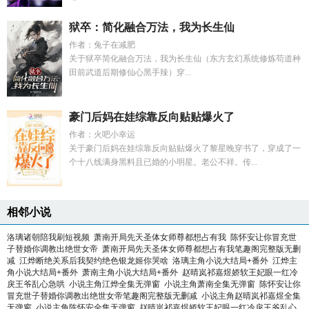
狱卒：简化融合万法，我为长生仙
作者：兔子在减肥
关于狱卒简化融合万法，我为长生仙（东方玄幻系统修炼苟道种
田前武道后期修仙心黑手辣）穿...
豪门后妈在娃综靠反向贴贴爆火了
作者：火吧小幸运
关于豪门后妈在娃综靠反向贴贴爆火了黎星晚穿书了，穿成了一
个十八线满身黑料且已婚的小明星。老公不祥。传...
相邻小说
洛璃诸朝陪我刷短视频
萧南开局先天圣体女师尊都想占有我
陈怀安让你冒充世
子替婚你调教出绝世女帝
萧南开局先天圣体女师尊都想占有我笔趣阁完整版无删
减
江烨断绝关系后我契约绝色银龙姬你哭啥
洛璃主角小说大结局+番外
江烨主
角小说大结局+番外
萧南主角小说大结局+番外
赵晴岚祁嘉煜娇软王妃眼一红冷
戾王爷乱心急哄
小说主角江烨全集无弹窗
小说主角萧南全集无弹窗
陈怀安让你
冒充世子替婚你调教出绝世女帝笔趣阁完整版无删减
小说主角赵晴岚祁嘉煜全集
无弹窗
小说主角陈怀安全集无弹窗
赵晴岚祁嘉煜娇软王妃眼一红冷戾王爷乱心