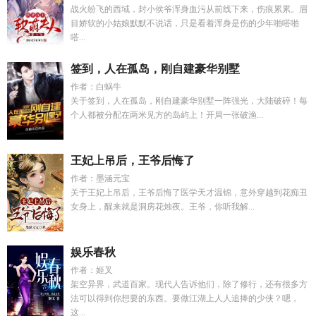
战火纷飞的西域，封小侯爷浑身血污从前线下来，伤痕累累。眉
目娇软的小姑娘默默不说话，只是看着浑身是伤的少年啪嗒啪
嗒...
签到，人在孤岛，刚自建豪华别墅
作者：白蜗牛
关于签到，人在孤岛，刚自建豪华别墅一阵强光，大陆破碎！每
个人都被分配在两米见方的岛屿上！开局一张破渔...
王妃上吊后，王爷后悔了
作者：墨涵元宝
关于王妃上吊后，王爷后悔了医学天才温锦，意外穿越到花痴丑
女身上，醒来就是洞房花烛夜。王爷，你听我解...
娱乐春秋
作者：姬叉
架空异界，武道百家。现代人告诉他们，除了修行，还有很多方
法可以得到你想要的东西。要做江湖上人人追捧的少侠？嗯，
这...