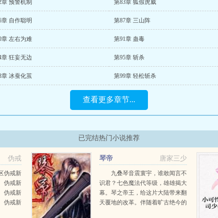
2章 预警机制
第83章 狐假虎威
6章 自作聪明
第87章 三山阵
0章 左右为难
第91章 蛊毒
4章 狂妄无边
第95章 斩杀
8章 冰蚕化茧
第99章 轻松斩杀
查看更多章节...
已完结热门小说推荐
伪戒
琴帝
唐家三少
区伪戒新
九叠琴音震寰宇，谁敢闻言不
。伪戒新
识君？七色魔法代等级，雄雄揭大
。伪戒新
幕。琴之帝王，给这片大陆带来翻
。伪戒新
天覆地的改革。伴随着旷古绝今的
。伪戒新
赤子琴心的出现，一代琴魔法师，