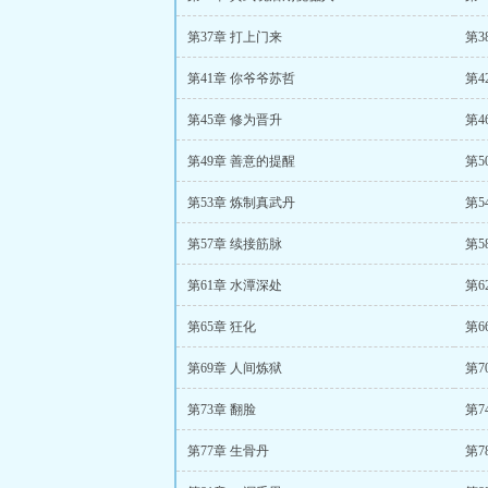
第37章 打上门来
第3
第41章 你爷爷苏哲
第4
第45章 修为晋升
第4
第49章 善意的提醒
第5
第53章 炼制真武丹
第5
第57章 续接筋脉
第5
第61章 水潭深处
第6
第65章 狂化
第6
第69章 人间炼狱
第7
第73章 翻脸
第7
第77章 生骨丹
第7