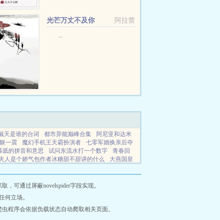
一天，许知知还是稳坐江家大宅，
一面吃虾一面懵懂她为什么要走
光芒万丈不及你
阿拉蕾
呀？老公爱，公...
...
戴天是谁的台词
都市异能巅峰合集
阿尼亚和达米
躯一震
魔幻手机王天霸扮演者
七零军婚换亲后夺
舔舐的拼音和意思
试问东流水打一个数字
青春回
夫人是个娇气包作者冰糖甜不甜讲的什么
大燕国皇
思
网游之流氓高手未删减在线观看
网游之流氓高
越兽人世界
重生超级巨星 重生娱乐圈之女王
阿米
其罪何患无辞
你是我心所归是什么歌
微商秀
七
通过屏蔽novelspider字段实现。
短剧
思来想去她决定摆烂
桃运小农民爱染
青春
任何立场。
世界常识
你是我的归宿下一句是什么
综夏目受
爬虫程序会依据负载状态自动爬取相关页面。
世纪
彼岸风铃声铃声正版
让你模拟犯罪你成犯罪
典短句有哪些
捡个小乞丐气运之子
倾城宝贝官方