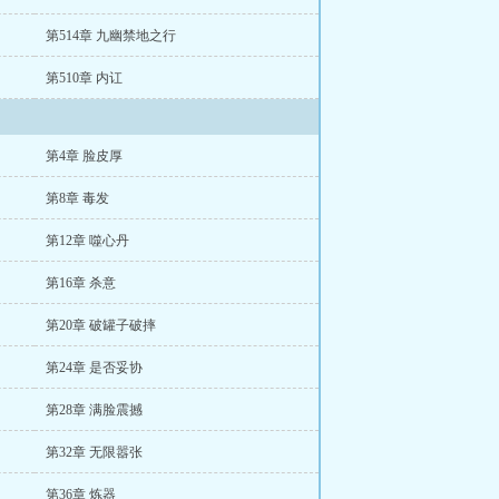
第514章 九幽禁地之行
第510章 内讧
第4章 脸皮厚
第8章 毒发
第12章 噬心丹
第16章 杀意
第20章 破罐子破摔
第24章 是否妥协
第28章 满脸震撼
第32章 无限嚣张
第36章 炼器