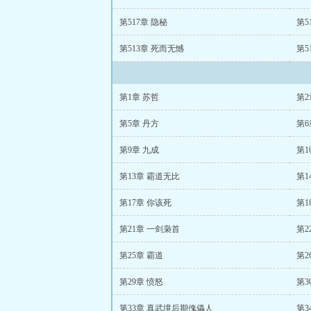
第517章 隐秘
第5
第513章 死而无憾
第5
第1章 苏哲
第2
第5章 丹方
第6
第9章 九成
第1
第13章 霸道无比
第1
第17章 你该死
第1
第21章 一剑枭首
第2
第25章 霸道
第2
第29章 愤怒
第3
第33章 真武境后期傀儡人
第3