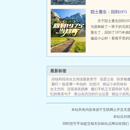
书。伪戒新书。伪戒新书
书。伪戒新书...
院士重生：回到1975
当知青
关于院士重生回到19
为国奉献了一辈子的无双
重生了，回到了1975年
偏远小山村！看着手里的
令，这一世他没有犹豫，
令撕得粉碎！前世的他猪
为了回城抛弃妻女，眼睁
李幼薇...
最新标签
段锐和段琰全文阅读最新章节
混蛋公翁
快穿魅
翻叮一族是哪一年拍的
狂怒讨
桃运小农民铁柱
女主空间
流萤游装跳舞
魔幻手机王天霸和孙飞燕
忆的唯美句子
青山在武汉的什么位置
桃运小农民
后是谁
老婆怀孕呕吐视频
冷少霸爱
情敌关系百
手TXT
狱龙归来第78集在线播放
重生校园帝少最
达战役
病娇男主全集
心光十万
魅魔快穿合集
本站所有内容来源于互联网公开且无需登录
零俏军嫂只想做瓜田里的猹
从刀剑神域开始知黑守
本站仅对
回忆歌曲歌词完整版
箫月倾城杨千紫全集
综影视
青山在人未老全诗原文
同时您可手动提交相关目标站点网址给我们
这个世界过于危险最新章
大师了
神州沉陆by
这个世界的我
让你模拟犯罪