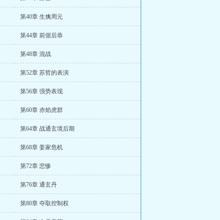
第40章 生擒周元
第44章 前倨后恭
第48章 混战
第52章 苏哲的表演
第56章 强势表现
第60章 赤焰虎群
第64章 战通玄境后期
第68章 姜家危机
第72章 悲惨
第76章 通玄丹
第80章 夺取控制权