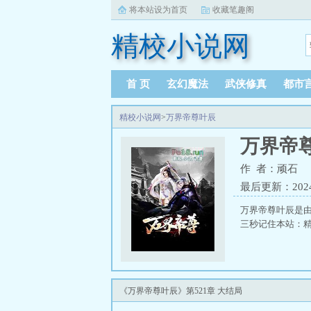
将本站设为首页
收藏笔趣阁
精校小说网
首 页
玄幻魔法
武侠修真
都市
精校小说网
>
万界帝尊叶辰
万界帝
作 者：顽石
最后更新：2024-0
万界帝尊叶辰是
三秒记住本站：精校小
《万界帝尊叶辰》第521章 大结局