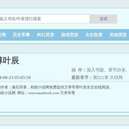
搜索
言情
历史军事
科幻灵异
游戏竞技
女生耽美
其他类型
尊叶辰
动 作：
加入书架
、
章节目录
8-23 05:05:58
最新章节：
第521章 大结局
由作者：顽石所著，精校小说网免费提供万界帝尊叶辰全文在线阅读。
说网 网址：www.aaaabook.com 万界帝尊