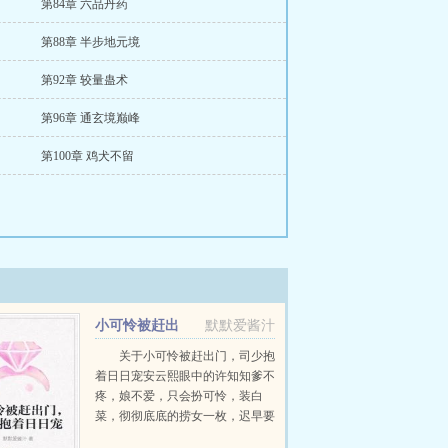
第84章 六品丹药
第88章 半步地元境
第92章 较量蛊术
第96章 通玄境巅峰
第100章 鸡犬不留
小可怜被赶出
默默爱酱汁
门，司少抱着日日宠
关于小可怜被赶出门，司少抱
着日日宠安云熙眼中的许知知爹不
疼，娘不爱，只会扮可怜，装白
菜，彻彻底底的捞女一枚，迟早要
被江家赶出门去！然而等了一天又