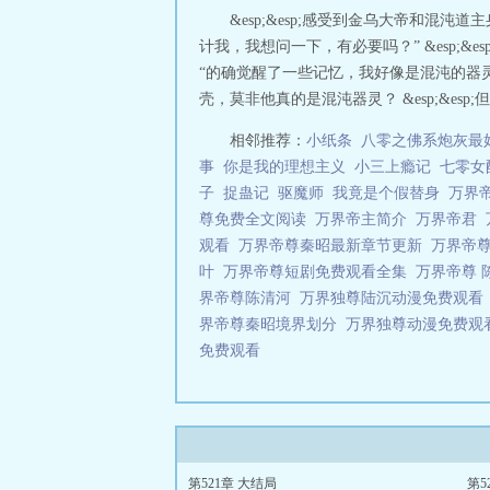
&esp;&esp;感受到金乌大帝和
计我，我想问一下，有必要吗？” &esp;&es
“的确觉醒了一些记忆，我好像是混沌的器灵，又好像
壳，莫非他真的是混沌器灵？ &esp;&esp
相邻推荐：
小纸条
八零之佛系炮灰最
事
你是我的理想主义
小三上瘾记
七零女
子
捉蛊记
驱魔师
我竟是个假替身
万界
尊免费全文阅读
万界帝主简介
万界帝君
观看
万界帝尊秦昭最新章节更新
万界帝
叶
万界帝尊短剧免费观看全集
万界帝尊
界帝尊陈清河
万界独尊陆沉动漫免费观
界帝尊秦昭境界划分
万界独尊动漫免费观
免费观看
第521章 大结局
第5