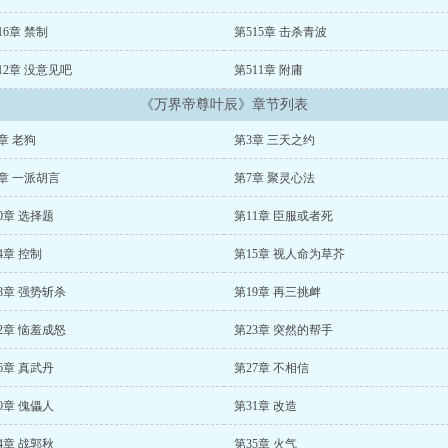
16章 禁制
第515章 击杀青波
12章 没意见吧
第511章 附庸
《万界帝尊叶辰》章节列表
章 老狗
第3章 三天之约
章 一派胡言
第7章 聚灵心法
0章 选择题
第11章 臣服或者死
4章 控制
第15章 视人命为草芥
8章 强势斩杀
第19章 再三挑衅
2章 恼羞成怒
第23章 突然的帮手
6章 真武丹
第27章 不相信
0章 傀儡人
第31章 改造
4章 战郭秋
第35章 火气