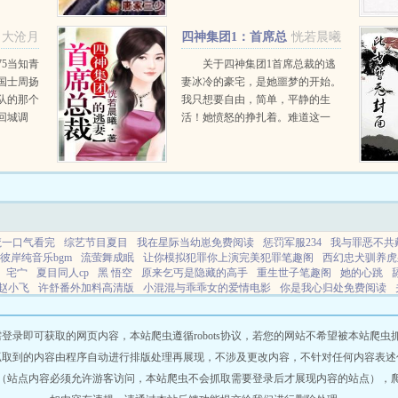
。伪戒新
在碧空海之中悄然诞生。这将是一
个单纯的少年，逐渐成为琴中帝王
大沧月
四神集团1：首席总
恍若晨曦
的故事，开创音乐魔法的先河...
裁的逃妻
75当知青
关于四神集团1首席总裁的逃
国士周扬
妻冰冷的豪宅，是她噩梦的开始。
插队的那个
我只想要自由，简单，平静的生
回城调
活！她愤怒的挣扎着。难道这一
直接将调
生，她都摆脱不掉吗？冷少辰，如
油蒙心，
果你死，可以换回我的自由，那么
睁的看着
我就让你不得好死。可是，誓言终
究无法实...
魔一口气看完
综艺节目夏目
我在星际当幼崽免费阅读
惩罚军服234
我与罪恶不共
彼岸纯音乐bgm
流萤舞成眠
让你模拟犯罪你上演完美犯罪笔趣阁
西幻忠犬驯养虎
宅宀
夏目同人cp
黑 悟空
原来乞丐是隐藏的高手
重生世子笔趣阁
她的心跳
赵小飞
许舒番外加料高清版
小混混与乖乖女的爱情电影
你是我心归处免费阅读
度
歌词这个世界我来过是什么歌
毕业旅行就污蔑我
坚守和沉沦
神洲陆沉什么意
强宠
二评苏共中央原文
试问东流水什么意思
资本主义的女人
王府帅
古代人穿
七零娇娇军嫂搬空亿家钱财养崽
病娇男主有哪些经典角色
父为子纲讲了什么
欲判
即可获取的网页内容，本站爬虫遵循robots协议，若您的网站不希望被本站爬虫抓取，可
白
府王爷
回忆青春查qq
异能力者电影日本
千淘万漉的下一句是
重生带飞全家
抓取到的内容由程序自动进行排版处理再展现，不涉及更改内容，不针对任何内容表述
末世女穿越知否
这个世界我要了笔趣阁
让你模拟犯罪笔趣阁无弹窗
我的常识就是
（站点内容必须允许游客访问，本站爬虫不会抓取需要登录后才展现内容的站点），
节
我的模拟长生路李凡
末日生存法则番外一坨薯饼
试问东流水打一数
综影视末
你完美现场
从刀剑神域异界战争开始
从刀剑神域异界
彼岸吟唱版
青春回忆的经