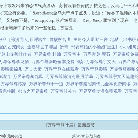
混沌道主身上散发出来的恐怖气势波动，苏哲没有任何的胆怯之色，反而心平气
p;“完全有必要。” &esp;&esp;金乌大帝点了点头，说道：“你吞了混沌的本源
不是。” &esp;&esp;苏哲皱眉道。 &esp;&esp;哪怕到了现在，他都
;但根据脑海中多出来的一些记忆，苏哲觉...
好命
[综漫同人]日呼转生
兽核融合者
主角令人退避三舍
地狱（出书版
配的团宠闺女
金嘉轩去了哪里
淤青
想要离婚的小渔娘[重生]
小小姐每
帝尊山花蕉叶作者
万界帝尊 杜灿
万界帝主
万界帝尊 顽石
万界帝尊免
万界帝尊李龙鳞
万界帝尊秦昭全本免费阅读
万界帝尊宇文天
万界帝尊
尊秦昭秦锦儿
万古大帝
万界帝尊在线观看
万界帝尊秦昭
万界帝尊秦昭
 陈清河
万界帝尊蔺九凤
万界帝尊陈清河最后结局
万界帝尊宇文天笔趣
看
万界帝尊陈家
万界帝尊剑十一道
万界帝尊秦昭秦锦儿全本免费阅读
万
看完整版
都市之万界帝尊
万界帝尊苏方
万界至尊动漫免费观看
万界
《万界帝尊叶辰》最新章节
20章 最终决战
第519章 决战前奏