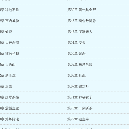
8章 跪地不杀
第39章 留一具全尸
2章 言语威胁
第43章 断心丹隐患
6章 偷袭
第47章 罗家来人
0章 大开杀戒
第51章 变天
4章 谁敢拦我
第55章 爆杀
8章 大衍山
第59章 极度危险
2章 烤全虎
第63章 死战
6章 追击
第67章 破封丹
0章 赶尽杀绝
第71章 神秘女子
4章 震撼虚空
第75章 一剑斩杀
8章 熔炼阵法
第79章 破虚拳