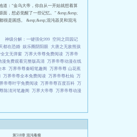
和地道：“金乌大帝，你自从一开始就想着算
面，想必觉醒了一些记忆。” &esp;&esp;
很是困惑。 &esp;&esp;混沌器灵和混沌
）
神级分解：一键强化999
空间之田园记
天都在恐婚
娱乐圈阴阳眼
大唐之无敌熊孩
费全文无弹窗
万界大帝尊免费阅读
万界帝
动漫免费观看完整版高清
万界帝尊动漫在线
全本
万界帝尊秦昭笔趣阁
万界帝尊 山花蕉
阁
万界帝尊全本免费阅读
万界帝尊杜灿
万
界帝尊叶宇免费阅读
万界帝尊百度百科
万
帝尊陈淸河笔趣阁
万界大帝尊
万界帝尊动漫
第518章 混沌毒瘤