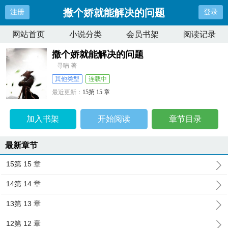
撒个娇就能解决的问题
注册
登录
网站首页
小说分类
会员书架
阅读记录
撒个娇就能解决的问题
寻喃 著
其他类型
连载中
最近更新：
15第 15 章
更新时间：
2024-11-02 02:31:42
加入书架
开始阅读
章节目录
最新章节
15第 15 章
14第 14 章
13第 13 章
12第 12 章