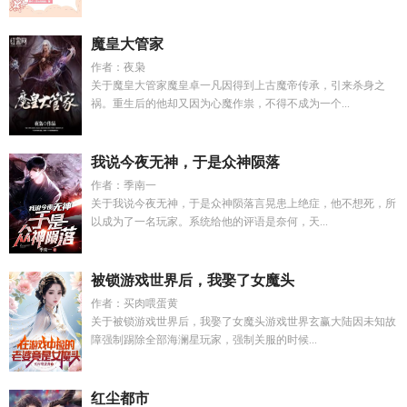
魔皇大管家
作者：夜枭
关于魔皇大管家魔皇卓一凡因得到上古魔帝传承，引来杀身之
祸。重生后的他却又因为心魔作祟，不得不成为一个...
我说今夜无神，于是众神陨落
作者：季南一
关于我说今夜无神，于是众神陨落言晃患上绝症，他不想死，所
以成为了一名玩家。系统给他的评语是奈何，天...
被锁游戏世界后，我娶了女魔头
作者：买肉喂蛋黄
关于被锁游戏世界后，我娶了女魔头游戏世界玄赢大陆因未知故
障强制踢除全部海澜星玩家，强制关服的时候...
红尘都市