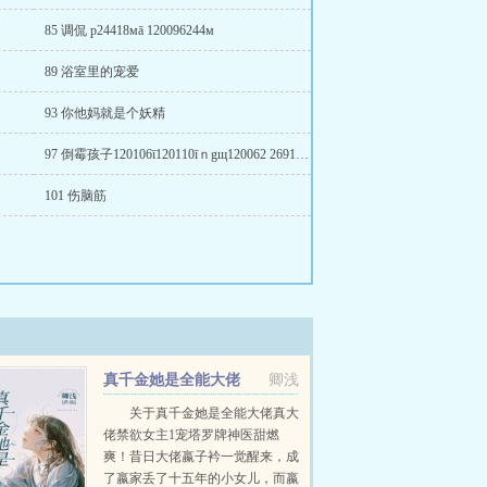
85 调侃 р24418мā 120096244м
89 浴室里的宠爱
93 你他妈就是个妖精
97 倒霉孩子120106ī120110īｎgщ120062 269120108120106
101 伤脑筋
真千金她是全能大佬
卿浅
关于真千金她是全能大佬真大
佬禁欲女主1宠塔罗牌神医甜燃
爽！昔日大佬嬴子衿一觉醒来，成
了嬴家丢了十五年的小女儿，而嬴