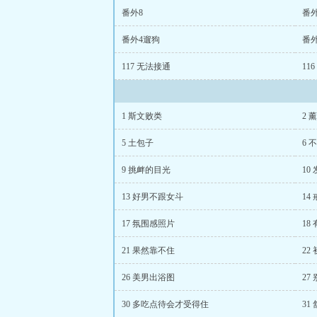
番外8
番外
番外4遛狗
番外
117 无法接通
11
1 斯文败类
2 
5 土包子
6 
9 挑衅的目光
10
13 好男不跟女斗
14
17 氛围感照片
18
21 果然靠不住
22
26 美男出浴图
27
30 多吃点待会才受得住
31