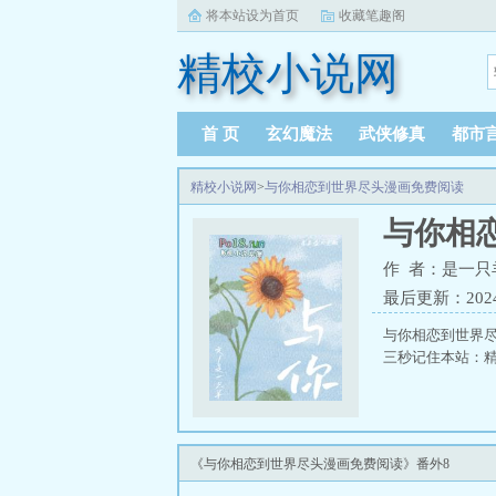
将本站设为首页
收藏笔趣阁
精校小说网
首 页
玄幻魔法
武侠修真
都市
精校小说网
>
与你相恋到世界尽头漫画免费阅读
与你相
作 者：是一只
最后更新：2024-0
与你相恋到世界
三秒记住本站：精校小
《与你相恋到世界尽头漫画免费阅读》番外8