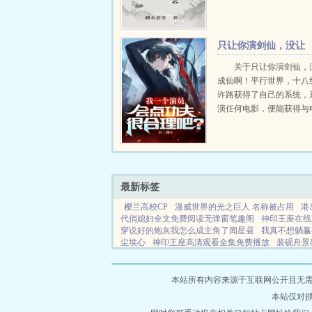
世为了妹妹讨好白寡妇，
都去见鬼吧！什么易不群
莲什么白眼狼通通让他们滚蛋
只让你演剑仙，没让
你真成仙啊！
关于只让你演剑仙，
成仙啊！平行世界，十八
许路获得了自己的系统，
演任何电影，便能获得与
相关的技能。参演‘叶闻2
得功夫精通，街战中以一
松搞定，让正在观看他直
目瞪口呆。许...
最新标签
樱兰高校CP
漫威世界的光之巨人 名称被占用
港
代俏媳妇全文免费阅读无弹窗笔趣阁
神印王座在线
穿说好的炮灰我怎么成主角了闻星昼
我真不想躺赢
尘埃心
神印王座高清观看全集免费播放
裴砚舟景
的
真伤拉满连鬼神的最新章节更新时间
外籍院士
此路不通下一句
千金二
蜜汁樱桃产奶校园NPH
出处原文
叶尘单柔苏千雪全文免费阅读
恋上你的
本站所有内容来源于互联网公开且无需登录
有约了是什么意思
道士王玄传奇在线观看
漫威世
本站仅对
有点躺无错无防盗
妈妈太难当的心酸句子
王道士