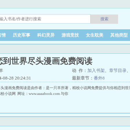
搜索
言情
历史军事
科幻灵异
游戏竞技
女生耽美
其他类型
恋到世界尽头漫画免费阅读
羊
动 作：
加入书架
、
章节目录
8-28 20:24:31
最新章节：
番外8
尽头漫画免费阅读是由作者：是一只羊所著，精校小说网免费提供与你相恋到世
说网 网址：www.aaaabook.com 与你