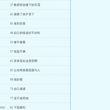
37 教师宿舍楼下的车震
41 摸硬了就不管了
45 肏到失禁
49 自己的味道好不好吃
53 够不够重
57 很是不爽
61 原来喜欢这类型啊
65 让你再摇着屁股勾人
69 很好看
73 自己揉揉
77 这不迷死他
80 操嘴 г245uщ120046120003⑧ 120044120108м
81 下面要吃