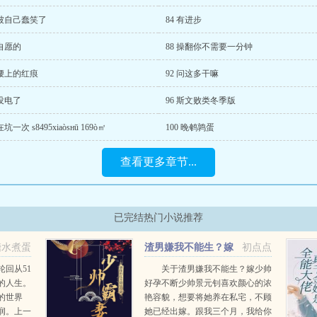
 被自己蠢笑了
84 有进步
 自愿的
88 操翻你不需要一分钟
 腰上的红痕
92 问这多干嘛
 没电了
96 斯文败类冬季版
在坑一次 s8495xiaòsнū 169ò㎡
100 晚鹌鹑蛋
查看更多章节...
已完结热门小说推荐
糖水煮蛋
渣男嫌我不能生？嫁
初点点
少帅好孕不断
回从51
关于渣男嫌我不能生？嫁少帅
的人生。
好孕不断少帅景元钊喜欢颜心的浓
的世界
艳容貌，想要将她养在私宅，不顾
润。上一
她已经出嫁。跟我三个月，我给你