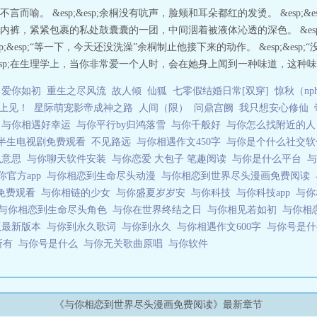
喻。 &esp;&esp;余桐没有吭声，脸颊和耳朵都红的发烫。 &esp;
裤，紧紧包裹的私处鼓囊囊的一团，中间洇着被液体沁透的深色。 &esp;
;&esp;“等一下，今天还没洗澡”余桐制止他接下来的动作。 &esp;&es
&esp;在生理学上，当你非常爱一个人时，会在她身上闻到一种味道，这种味
爱你如初
重生之尽风流
故人倾
仙狐
七零假结婚日常[双穿]
惊秋（np
上见！
星际萌宠影帝成神之路
人间（限）
问鼎宫阙
我只想安心修仙
吗
与你相遇好幸运
与你平行by归鸿落雪
与你千般好
与你怎么找附近的
半生电视剧免费观看
不见路远
与你相遇作文450字
与你是个什么社交软
么意思
与你聊天软件安装
与你恋爱 大包子 笔趣阅读
与你是什么平台
与
你官方app
与你相恋到生命尽头动漫
与你相恋到世界尽头漫画免费阅读
免费观看
与你相链的少女
与你盛夏岁岁安
与你科技
与你科技app
与你
与你相恋到生命尽头角色
与你在世界终结之日
与你相见若如初
与你相
版最新版本
与你到永久歌词
与你到永久
与你相遇作文600字
与你号是
所有
与你号是什么
与你无关歌曲原唱
与你软件
《与你相恋到世界尽头漫画免费阅读》最新章节