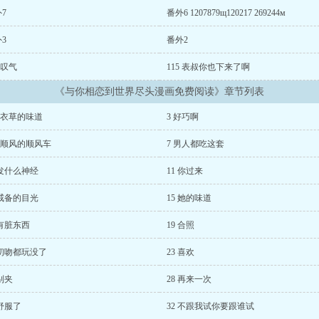
7
番外6 1207879щ120217 269244м
3
番外2
6 叹气
115 表叔你也下来了啊
《与你相恋到世界尽头漫画免费阅读》章节列表
薰衣草的味道
3 好巧啊
不顺风的顺风车
7 男人都吃这套
 发什么神经
11 你过来
 戒备的目光
15 她的味道
 有脏东西
19 合照
 初吻都玩没了
23 喜欢
 别夹
28 再来一次
 舒服了
32 不跟我试你要跟谁试