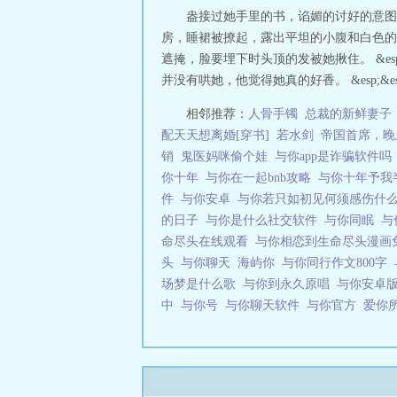
盎接过她手里的书，谄媚的讨好的意图不言而
房，睡裙被撩起，露出平坦的小腹和白色的内
遮掩，脸要埋下时头顶的发被她揪住。 &esp
并没有哄她，他觉得她真的好香。 &esp;
相邻推荐：
人骨手镯
总裁的新鲜妻子
配天天想离婚[穿书]
若水剑
帝国首席，晚
销
鬼医妈咪偷个娃
与你app是诈骗软件
你十年
与你在一起bnb攻略
与你十年予我
件
与你安卓
与你若只如初见何须感伤什
的日子
与你是什么社交软件
与你同眠
与
命尽头在线观看
与你相恋到生命尽头漫画
头
与你聊天
海屿你
与你同行作文800字
场梦是什么歌
与你到永久原唱
与你安卓
中
与你号
与你聊天软件
与你官方
爱你