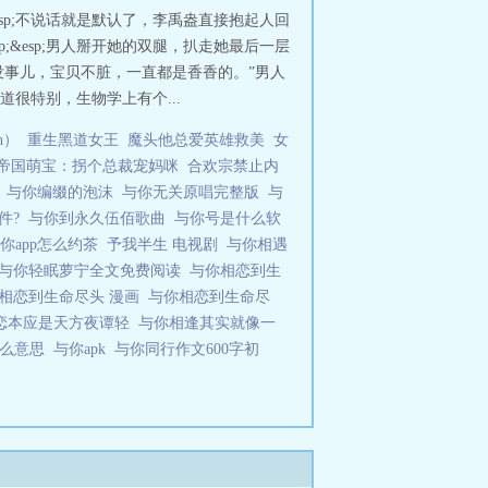
&esp;不说话就是默认了，李禹盎直接抱起人回
&esp;男人掰开她的双腿，扒走她最后一层
p;“没事儿，宝贝不脏，一直都是香香的。”男人
道很特别，生物学上有个...
h）
重生黑道女王
魔头他总爱英雄救美
女
帝国萌宝：拐个总裁宠妈咪
合欢宗禁止内
人
与你编缀的泡沫
与你无关原唱完整版
与
件?
与你到永久伍佰歌曲
与你号是什么软
你app怎么约茶
予我半生 电视剧
与你相遇
与你轻眠萝宁全文免费阅读
与你相恋到生
相恋到生命尽头 漫画
与你相恋到生命尽
恋本应是天方夜谭轻
与你相逢其实就像一
什么意思
与你apk
与你同行作文600字初