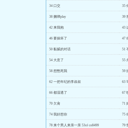
34 口交
35
38 捆绑play
39
42 来我抱
43
46 要操坏了
47
50 黏腻的对话
51
54 大意了
55
58 想憋死我
59
62 一把年纪的李叔叔
63
66 都湿透了
67
70 欠肏
71
74 我好想你
75
78 来个男人来亲一亲 53сé сo8499
79