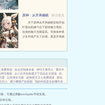
家果断收养了一个孩子替代她。回
到豪门后，人人嘲讽她不如假千金
聪明能干，懂事优雅。父母更视她
原神：从开局催眠
烛泪落音
为...
安柏开始
关于原神从开局催眠安柏开始
叶晨在机缘巧合下获得魅力系统，
自身的魅力无限提高。导致各种美
少女对他产生了好感，更是开局就
攻略了安柏。叶晨在提瓦特大陆和
各种美少女贴贴，令他乐不思蜀。
优菈复兴劳伦斯家族，没有你的话
我...
全文免费阅读
命运交响曲全集
神印王座同人
重生年
有碑完整版
从小兵开始称霸天下高远全文阅读
快
可爱
乱世神女无敌
超神星河卫士免费阅读
爱似
之巨人
蜜汁樱桃产妇校园
我的邻居是女妖哪年有
费阅读
抢夫君的剧情发展
她是纯爱文女配独立
全文免费阅读
王道士最后结局如何
开局妈
白月光
乳 校园 NPH)御宅屋御书屋
洪荒之人族祖皇
佳人
通过屏蔽novelspider字段实现。
心
你无可取代百合fute
王道士是谁
华娱这个演员
任何立场。
太难当的感悟短句
位面转移什么效果
外籍院士是