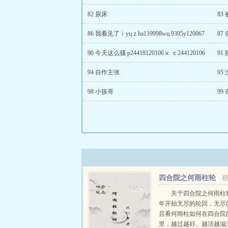
82 尿床
83
86 我看见了ｉyцｚha119998wц 9395y120067
87
90 今天这么骚 p24418120106ⅹ ｃ244120106
91
94 自作主张
95
98 小孩哥
99 
四合院之何雨柱轮
回从51年开始
关于四合院之何雨柱轮
年开始无尽的轮回，无尽
且看何雨柱如何在四合院
里，越过越好。越活越滋