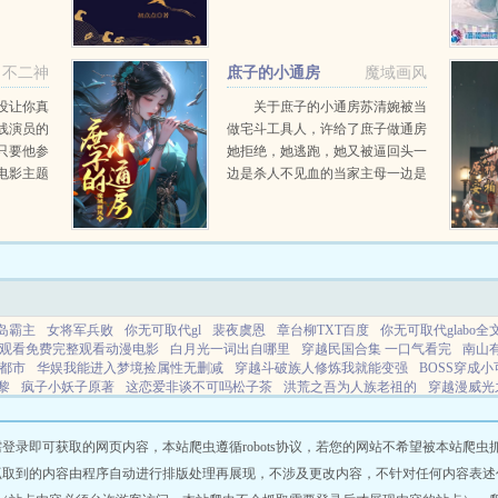
这一世，
想要的荣华富贵，你丈夫会发达。
什么秦白
颜心扇了他一耳光。千方百计将她
！...
搞到手后，他不怀好意问她我和你
不二神
庶子的小通房
魔域画风
丈夫，...
没让你真
关于庶子的小通房苏清婉被当
线演员的
做宅斗工具人，许给了庶子做通房
只要他参
她拒绝，她逃跑，她又被逼回头一
电影主题
边是杀人不见血的当家主母一边是
’，他获
抬手就赏丫鬟二十板子的暴戾庶子
敌五，轻
夹缝中求生存她自认为选了条好走
播的观众
的生路将自己灌醉，巴巴的奉上却
不知，这一切都...
岛霸主
女将军兵败
你无可取代gl
裴夜虞恩
章台柳TXT百度
你无可取代glabo
观看免费完整观看动漫电影
白月光一词出自哪里
穿越民国合集 一口气看完
南山
都市
华娱我能进入梦境捡属性无删减
穿越斗破族人修炼我就能变强
BOSS穿成小
黎
疯子小妖子原著
这恋爱非谈不可吗松子茶
洪荒之吾为人族老祖的
穿越漫威光
有哪些人
蜜汁樱桃产乳校院
爱似尘埃心向水最新免费阅读
警卫室的小赵与小静免
阴桃花在算命中的含义
星河卫士飞升
把月亮摘给你
迷魂记古言
抢婚古言1v1
床广告阅读
战天道传奇最新版本更新内容
阮软的开发日记
红楼 贾链
蜜汁樱桃(产
即可获取的网页内容，本站爬虫遵循robots协议，若您的网站不希望被本站爬虫抓取，可
界的光之巨
王道士真的是坏人吗
苟在综武活出三世
师尊他总是想离开我
偷心小
抓取到的内容由程序自动进行排版处理再展现，不涉及更改内容，不针对任何内容表述
死后葬在哪
主角穿越到斗破苍穹的
魔法卡牌新篇章
核爆时躲地下室能活吗
妈妈