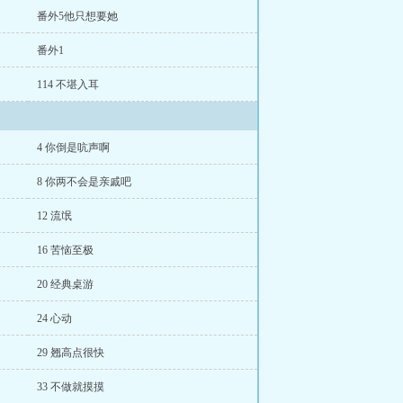
番外5他只想要她
番外1
114 不堪入耳
4 你倒是吭声啊
8 你两不会是亲戚吧
12 流氓
16 苦恼至极
20 经典桌游
24 心动
29 翘高点很快
33 不做就摸摸