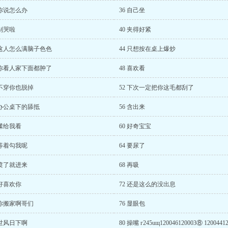
 你说怎么办
36 自己坐
 别哭啦
40 夹得好紧
 这人怎么满脑子色色
44 只想按在桌上爆炒
 你看人家下面都肿了
48 喜欢看
 不穿你也脱掉
52 下次一定把你这毛都刮了
 办公桌下的舔抵
56 含出来
 揉给我看
60 好奇宝宝
 等着勾我呢
64 要尿了
 喷了就进来
68 再吸
 好喜欢你
72 还是这么的没出息
 你搬家啊哥们
76 显眼包
 世风日下啊