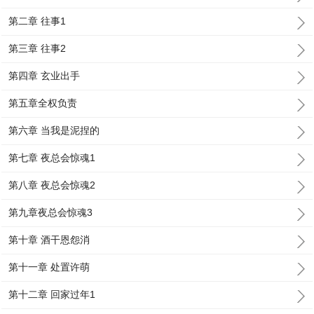
第二章 往事1
第三章 往事2
第四章 玄业出手
第五章全权负责
第六章 当我是泥捏的
第七章 夜总会惊魂1
第八章 夜总会惊魂2
第九章夜总会惊魂3
第十章 酒干恩怨消
第十一章 处置许萌
第十二章 回家过年1