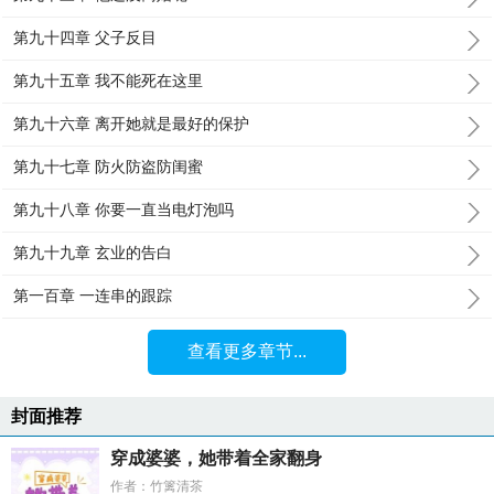
第九十四章 父子反目
第九十五章 我不能死在这里
第九十六章 离开她就是最好的保护
第九十七章 防火防盗防闺蜜
第九十八章 你要一直当电灯泡吗
第九十九章 玄业的告白
第一百章 一连串的跟踪
查看更多章节...
封面推荐
穿成婆婆，她带着全家翻身
作者：竹篱清茶