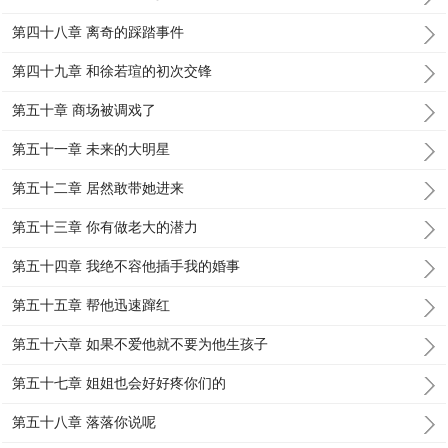
第四十八章 离奇的踩踏事件
第四十九章 和徐若瑄的初次交锋
第五十章 商场被调戏了
第五十一章 未来的大明星
第五十二章 居然敢带她进来
第五十三章 你有做老大的潜力
第五十四章 我绝不容他插手我的婚事
第五十五章 帮他迅速蹿红
第五十六章 如果不爱他就不要为他生孩子
第五十七章 姐姐也会好好疼你们的
第五十八章 落落你说呢