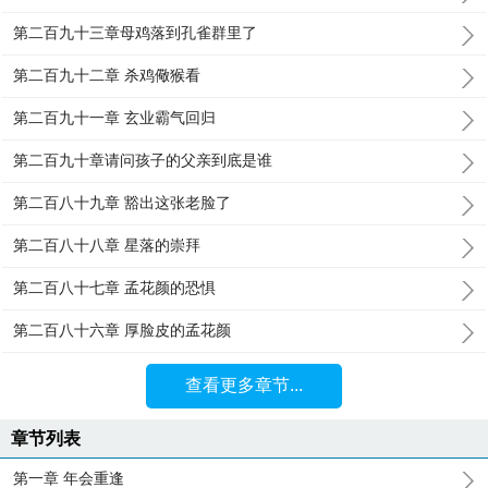
第二百九十三章母鸡落到孔雀群里了
第二百九十二章 杀鸡儆猴看
第二百九十一章 玄业霸气回归
第二百九十章请问孩子的父亲到底是谁
第二百八十九章 豁出这张老脸了
第二百八十八章 星落的崇拜
第二百八十七章 孟花颜的恐惧
第二百八十六章 厚脸皮的孟花颜
查看更多章节...
章节列表
第一章 年会重逢