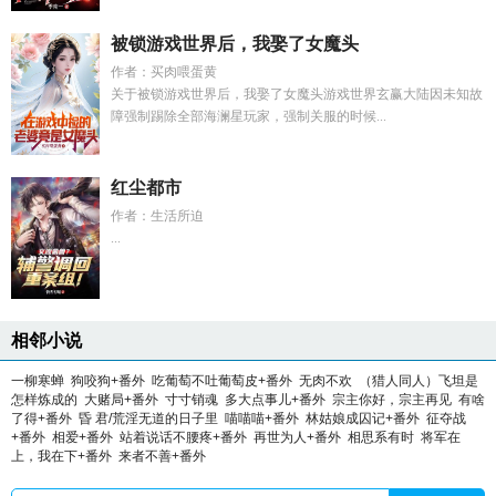
被锁游戏世界后，我娶了女魔头
作者：买肉喂蛋黄
关于被锁游戏世界后，我娶了女魔头游戏世界玄赢大陆因未知故
障强制踢除全部海澜星玩家，强制关服的时候...
红尘都市
作者：生活所迫
...
相邻小说
一柳寒蝉
狗咬狗+番外
吃葡萄不吐葡萄皮+番外
无肉不欢
（猎人同人）飞坦是
怎样炼成的
大赌局+番外
寸寸销魂
多大点事儿+番外
宗主你好，宗主再见
有啥
了得+番外
昏 君/荒淫无道的日子里
喵喵喵+番外
林姑娘成囚记+番外
征夺战
+番外
相爱+番外
站着说话不腰疼+番外
再世为人+番外
相思系有时
将军在
上，我在下+番外
来者不善+番外