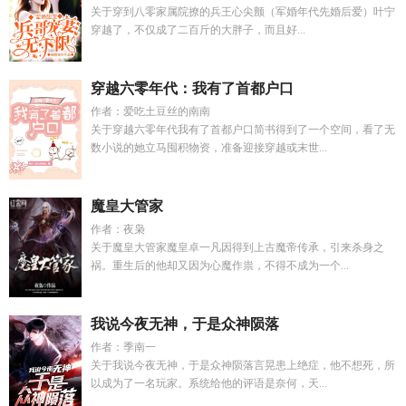
关于穿到八零家属院撩的兵王心尖颤（军婚年代先婚后爱）叶宁
穿越了，不仅成了二百斤的大胖子，而且好...
穿越六零年代：我有了首都户口
作者：爱吃土豆丝的南南
关于穿越六零年代我有了首都户口简书得到了一个空间，看了无
数小说的她立马囤积物资，准备迎接穿越或末世...
魔皇大管家
作者：夜枭
关于魔皇大管家魔皇卓一凡因得到上古魔帝传承，引来杀身之
祸。重生后的他却又因为心魔作祟，不得不成为一个...
我说今夜无神，于是众神陨落
作者：季南一
关于我说今夜无神，于是众神陨落言晃患上绝症，他不想死，所
以成为了一名玩家。系统给他的评语是奈何，天...