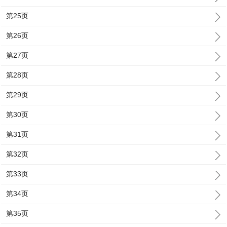
第25页
第26页
第27页
第28页
第29页
第30页
第31页
第32页
第33页
第34页
第35页