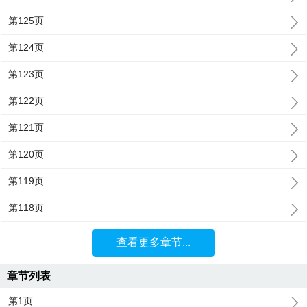
第125页
第124页
第123页
第122页
第121页
第120页
第119页
第118页
查看更多章节...
章节列表
第1页