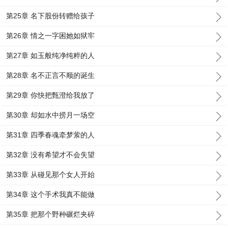
第25章 名下股份转赠给孩子
第26章 情之一字困她如狱牢
第27章 如玉般纯净纯粹的人
第28章 名不正言不顺的诞生
第29章 你快把甄澄给我放了
第30章 却如水中捞月一场空
第31章 四季春魂牵梦萦的人
第32章 没有希望才不会失望
第33章 从碰见那个女人开始
第34章 这个手术我真不能做
第35章 把那个野种碾烂夹碎