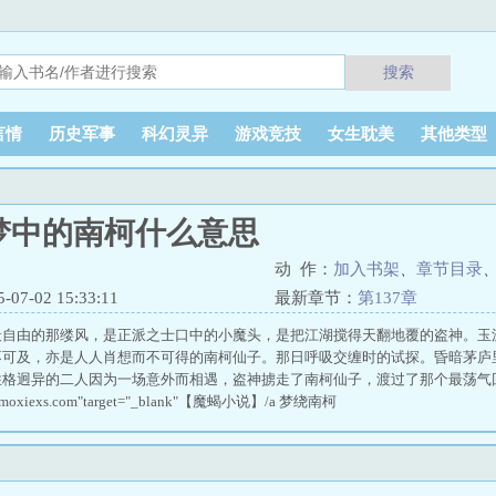
搜索
言情
历史军事
科幻灵异
游戏竞技
女生耽美
其他类型
梦中的南柯什么意思
动 作：
加入书架
、
章节目录
7-02 15:33:11
最新章节：
第137章
最自由的那缕风，是正派之士口中的小魔头，是把江湖搅得天翻地覆的盗神。玉
不可及，亦是人人肖想而不可得的南柯仙子。那日呼吸交缠时的试探。昏暗茅庐
性格迥异的二人因为一场意外而相遇，盗神掳走了南柯仙子，渡过了那个最荡气
//m.moxiexs.com"target="_blank"【魔蝎小说】/a 梦绕南柯