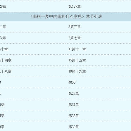
28章
第127章
《南柯一梦中的南柯什么意思》章节列表
二章
3第三章
六章
7第七章
第十章
11第十一章
第十四章
15第十五章
第十八章
19第十九章
0
4050
章
第27章
0章
第31章
4章
第35章
8章
第39章