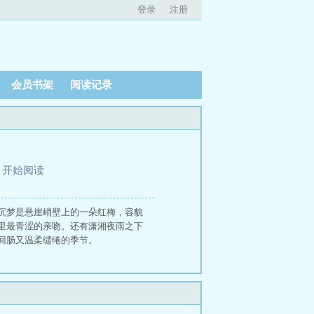
登录
注册
会员书架
阅读记录
、
开始阅读
沉梦是悬崖峭壁上的一朵红梅，容貌
里最青涩的亲吻。还有潇湘夜雨之下
回肠又温柔缱绻的季节。