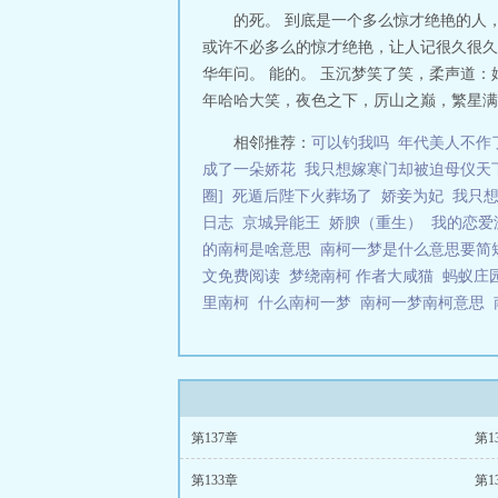
的死。 到底是一个多么惊才绝艳的人
或许不必多么的惊才绝艳，让人记很久很久
华年问。 能的。 玉沉梦笑了笑，柔声道：
年哈哈大笑，夜色之下，厉山之巅，繁星满布
相邻推荐：
可以钓我吗
年代美人不作
成了一朵娇花
我只想嫁寒门却被迫母仪天
圈]
死遁后陛下火葬场了
娇妾为妃
我只
日志
京城异能王
娇腴（重生）
我的恋爱
的南柯是啥意思
南柯一梦是什么意思要
文免费阅读
梦绕南柯 作者大咸猫
蚂蚁庄
里南柯
什么南柯一梦
南柯一梦南柯意思
第137章
第1
第133章
第1