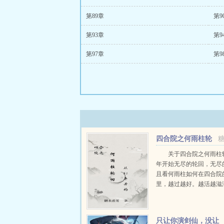
第89章
第9
第93章
第9
第97章
第9
四合院之何雨柱轮
回从51年开始
关于四合院之何雨柱轮
年开始无尽的轮回，无尽
且看何雨柱如何在四合院
里，越过越好。越活越滋
世为了妹妹讨好白寡妇，
都去见鬼吧！什么易不群
莲什么白眼狼通通让他们滚蛋
只让你演剑仙，没让