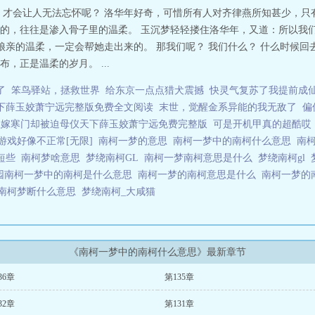
，才会让人无法忘怀呢？ 洛华年好奇，可惜所有人对齐律燕所知甚少，只
的，往往是渗入骨子里的温柔。 玉沉梦轻轻搂住洛华年，又道：所以我们很
娘亲的温柔，一定会帮她走出来的。 那我们呢？ 我们什么？ 什么时候回
，正是温柔的岁月。 ...
了
笨鸟驿站，拯救世界
给东京一点点猎犬震撼
快灵气复苏了我提前成
下薛玉姣萧宁远完整版免费全文阅读
末世，觉醒金系异能的我无敌了
偏
想嫁寒门却被迫母仪天下薛玉姣萧宁远免费完整版
可是开机甲真的超酷哎
游戏好像不正常[无限]
南柯一梦的意思
南柯一梦中的南柯什么意思
南
简短些
南柯梦啥意思
梦绕南柯GL
南柯一梦南柯意思是什么
梦绕南柯gl
园南柯一梦中的南柯是什么意思
南柯一梦的南柯意思是什么
南柯一梦的
南柯梦断什么意思
梦绕南柯_大咸猫
《南柯一梦中的南柯什么意思》最新章节
36章
第135章
32章
第131章