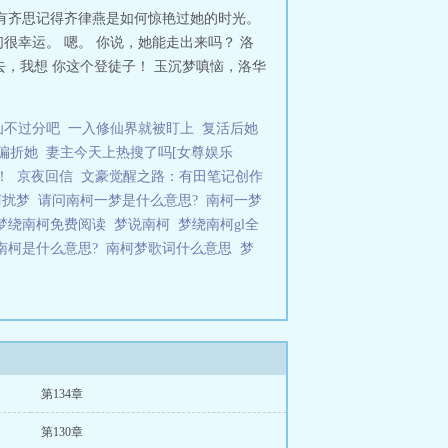
有齐思记得齐律燕是如何惊艳过她的时光。
幸运。 嗯。 你说，她能走出来吗？ 洛
去，我想 你这个登徒子！ 玉沉梦嗔恼，洛华
仙不过分吧
一入修仙界就被盯上
复活后她
偏折她
妻主今天上热搜了吗[女尊娱乐
！
京夜回信
文豪觉醒之路：有田笔记创作
柯扰梦
请问南柯一梦是什么意思?
南柯一梦
梦绕南柯免费阅读
梦说南柯
梦绕南柯gl全
南柯是什么意思?
南柯梦歌词什么意思
梦
第134章
第130章