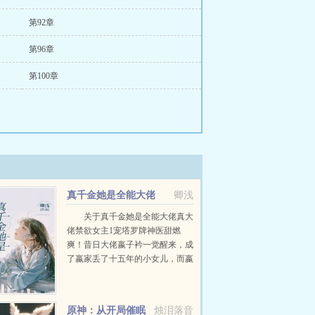
第92章
第96章
第100章
真千金她是全能大佬
卿浅
关于真千金她是全能大佬真大
佬禁欲女主1宠塔罗牌神医甜燃
爽！昔日大佬嬴子衿一觉醒来，成
了嬴家丢了十五年的小女儿，而嬴
家果断收养了一个孩子替代她。回
到豪门后，人人嘲讽她不如假千金
聪明能干，懂事优雅。父母更视她
原神：从开局催眠
烛泪落音