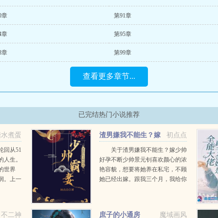
0章
第91章
4章
第95章
8章
第99章
查看更多章节...
已完结热门小说推荐
糖水煮蛋
渣男嫌我不能生？嫁
初点点
少帅好孕不断
回从51
关于渣男嫌我不能生？嫁少帅
的人生。
好孕不断少帅景元钊喜欢颜心的浓
的世界
艳容貌，想要将她养在私宅，不顾
润。上一
她已经出嫁。跟我三个月，我给你
这一世，
想要的荣华富贵，你丈夫会发达。
什么秦白
颜心扇了他一耳光。千方百计将她
！...
搞到手后，他不怀好意问她我和你
不二神
庶子的小通房
魔域画风