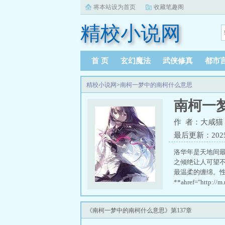
将本站设为首页
收藏笔趣阁
精校小说网
首 页
玄幻魔法
武侠修真
都市
精校小说网
>
南柯一梦中的南柯什么意思
南柯一
作 者：大咸猫
最后更新：2025-0
洛华年是天地间
之倾绝让人可望
最温柔的缠绵。
**ahref="http:
《南柯一梦中的南柯什么意思》第137章