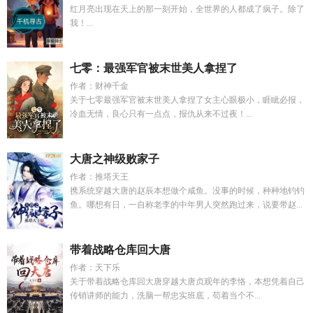
红月亮出现在天上的那一刻开始，全世界的人都成了疯子。除了
我！...
七零：最强军官被末世美人拿捏了
作者：财神千金
关于七零最强军官被末世美人拿捏了女主心眼极小，睚眦必报，
冷血无情，良心只有一点点，报仇从来不过夜！...
大唐之神级败家子
作者：推塔天王
携系统穿越大唐的赵辰本想做个咸鱼。没事的时候，种种地钓钓
鱼。哪想有日，一自称老李的中年男人突然跑过来，说要带赵...
带着战略仓库回大唐
作者：天下乐
关于带着战略仓库回大唐穿越大唐贞观年的李恪，本想凭着自己
传销讲师的能力，洗脑一帮忠实班底，苟着当个不...