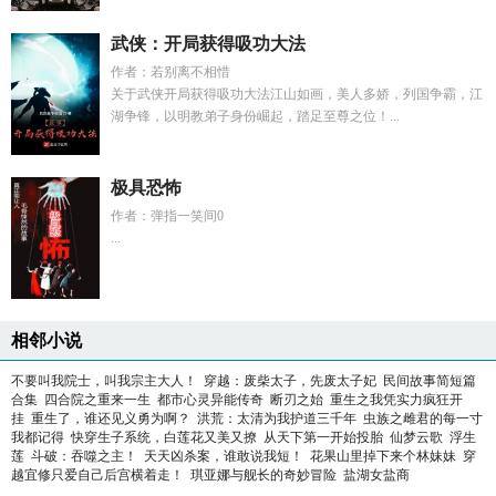
武侠：开局获得吸功大法
作者：若别离不相惜
关于武侠开局获得吸功大法江山如画，美人多娇，列国争霸，江
湖争锋，以明教弟子身份崛起，踏足至尊之位！...
极具恐怖
作者：弹指一笑间0
...
相邻小说
不要叫我院士，叫我宗主大人！
穿越：废柴太子，先废太子妃
民间故事简短篇
合集
四合院之重来一生
都市心灵异能传奇
断刃之始
重生之我凭实力疯狂开
挂
重生了，谁还见义勇为啊？
洪荒：太清为我护道三千年
虫族之雌君的每一寸
我都记得
快穿生子系统，白莲花又美又撩
从天下第一开始投胎
仙梦云歌
浮生
莲
斗破：吞噬之主！
天天凶杀案，谁敢说我短！
花果山里掉下来个林妹妹
穿
越宜修只爱自己后宫横着走！
琪亚娜与舰长的奇妙冒险
盐湖女盐商