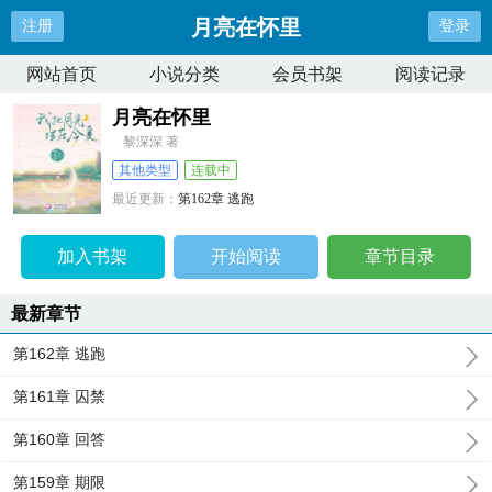
月亮在怀里
注册
登录
网站首页
小说分类
会员书架
阅读记录
月亮在怀里
黎深深 著
其他类型
连载中
最近更新：
第162章 逃跑
更新时间：
2025-01-07 00:18:55
加入书架
开始阅读
章节目录
最新章节
第162章 逃跑
第161章 囚禁
第160章 回答
第159章 期限