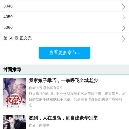
3040
4050
5060
第 60 章 正文完
查看更多章节...
封面推荐
我家娘子乖巧，一掌呼飞全城老少
作者：迢迢北冥有鱼生
战火纷飞的西域，封小侯爷浑身血污从前线下来，伤痕累累。眉
目娇软的小姑娘默默不说话，只是看着浑身是伤的少年啪嗒啪
嗒...
签到，人在孤岛，刚自建豪华别墅
作者：白蜗牛