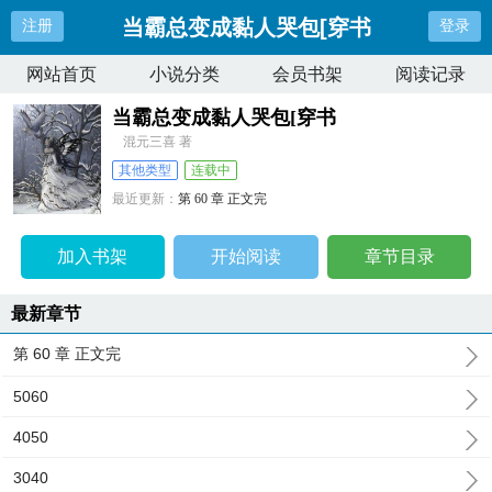
当霸总变成黏人哭包[穿书
注册
登录
网站首页
小说分类
会员书架
阅读记录
当霸总变成黏人哭包[穿书
混元三喜 著
其他类型
连载中
最近更新：
第 60 章 正文完
更新时间：
2025-01-03 01:36:29
加入书架
开始阅读
章节目录
最新章节
第 60 章 正文完
5060
4050
3040