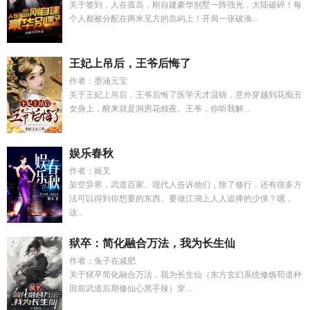
关于签到，人在孤岛，刚自建豪华别墅一阵强光，大陆破碎！每
个人都被分配在两米见方的岛屿上！开局一张破渔...
王妃上吊后，王爷后悔了
作者：墨涵元宝
关于王妃上吊后，王爷后悔了医学天才温锦，意外穿越到花痴丑
女身上，醒来就是洞房花烛夜。王爷，你听我解...
娱乐春秋
作者：姬叉
架空异界，武道百家。现代人告诉他们，除了修行，还有很多方
法可以得到你想要的东西。要做江湖上人人追捧的少侠？嗯，
这...
狱卒：简化融合万法，我为长生仙
作者：兔子在减肥
关于狱卒简化融合万法，我为长生仙（东方玄幻系统修炼苟道种
田前武道后期修仙心黑手辣）穿...