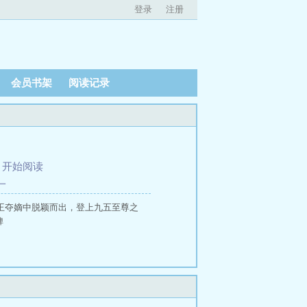
登录
注册
会员书架
阅读记录
、
开始阅读
一
诸王夺嫡中脱颖而出，登上九五至尊之
婢