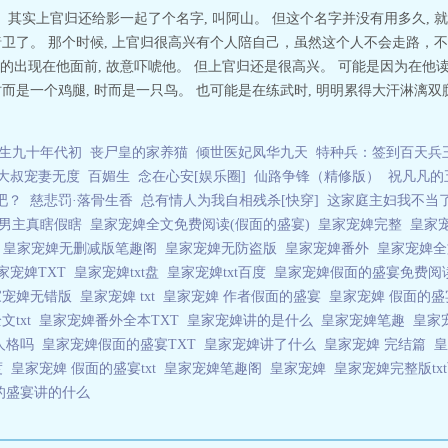
。其实上官归还给影一起了个名字, 叫阿山。 但这个名字并没有用多久, 
的暗卫了。 那个时候, 上官归很高兴有个人陪自己，虽然这个人不会走路，
出现在他面前, 故意吓唬他。 但上官归还是很高兴。 可能是因为在他读
时而是一个鸡腿, 时而是一只鸟。 也可能是在练武时, 明明累得大汗淋漓
生九十年代初
丧尸皇的家养猫
倾世医妃凤华九天
特种兵：签到百天兵
大叔宠妻无度
百媚生
念在心安[娱乐圈]
仙路争锋（精修版）
祝凡凡的
吧？
慈悲罚·落骨生香
总有情人为我自相残杀[快穿]
这家庭主妇我不当
婢男主真瞎假瞎
皇家宠婢全文免费阅读(假面的盛宴)
皇家宠婢完整
皇家
吗
皇家宠婢无删减版笔趣阁
皇家宠婢无防盗版
皇家宠婢番外
皇家宠婢
家宠婢TXT
皇家宠婢txt盘
皇家宠婢txt百度
皇家宠婢假面的盛宴免费
家宠婢无错版
皇家宠婢 txt
皇家宠婢 作者假面的盛宴
皇家宠婢 假面的
文txt
皇家宠婢番外全本TXT
皇家宠婢讲的是什么
皇家宠婢笔趣
皇家宠
人格吗
皇家宠婢假面的盛宴TXT
皇家宠婢讲了什么
皇家宠婢 完结篇
度
皇家宠婢 假面的盛宴txt
皇家宠婢笔趣阁
皇家宠婢
皇家宠婢完整版tx
面的盛宴讲的什么