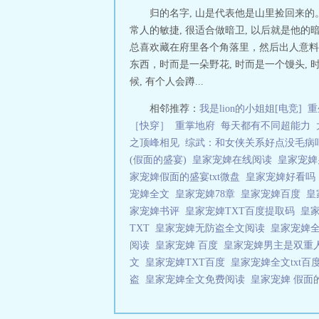
归的名字, 山是代表他是山里捡回来的
常人的敏捷, 很适合做暗卫, 以后就是他
总喜欢藏在府里各个角落里，然后出人意料的
东西，时而是一朵野花, 时而是一个馒头, 
候, 有个人会蹲...
相邻推荐：
我是lion的小姐姐[电竞]
重
［快穿］
重掌地府
每天都有不同超能力
之顶峰相见
综武：和女侠关系好点没毛病
(假面的盛宴)
皇家宠婢在线阅读
皇家宠
家宠婢假面的盛宴txt微盘
皇家宠婢好看
宠婢全文
皇家宠婢78章
皇家宠婢百度
皇
家宠婢书评
皇家宠婢TXT百度提取码
皇
TXT
皇家宠婢无防盗全文阅读
皇家宠婢全
阅读
皇家宠婢 百度
皇家宠婢男主是双重
文
皇家宠婢TXT百度
皇家宠婢全文txt百
盗
皇家宠婢全文免费阅读
皇家宠婢 假