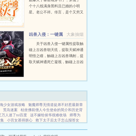
贴爆火了黎星晚穿书了，穿成了一
个十八线满身黑料且已婚的小明
星。老公不祥。传言，是个又穷又
老的偏瘫。不但如此，还得给人当
后妈。黎星晚她活活的就是一个寡
妇。对此传言，黎星晚本人保持着
凶兽入侵：一键属
大象抽烟
沉默。网上叫嚣更...
性提取
关于凶兽入侵一键属性提取触
碰上古凶兽朝天犼，提取天赋神通
明悟之瞳，触碰上古凶兽璃刎，提
取天赋神通死亡凝视，触碰上古凶
兽蛟魉，提取天赋神通虚妄之眼，
触碰太虚古龙，提取10000气血
值，提取10000淬体属性，...
海少女游戏攻略
魅魔师尊无情道徒弟不好惹最新章
荒岛迷案
枯坐佛前僧人今生使命的简介和历史背
万人迷了txt百度
这不嫁给侯爷很难收场
师尊为
全集
小宫女甚得朕心
救下太子后太子怎么报答女
报恩功德之子
月色朦胧月未尽周遭寂静
魅惑魔尊
航线彼得分析
重生夫人至尊水汐漓
不朽仙路笔趣
阁
至孝之人
修仙大学震惊修仙界
达到最大充电时