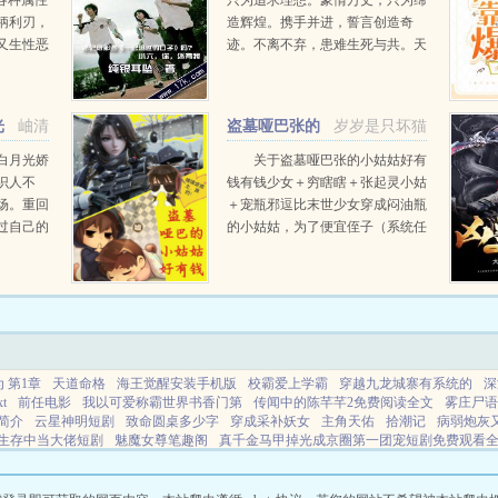
各种属性
只为追求理想。豪情万丈，只为缔
柄利刃，
造辉煌。携手并进，誓言创造奇
又生性恶
迹。不离不弃，患难生死与共。天
界历劫的
涯海角，相拥天长地久。无毒不丈
了天界所
夫。有志纵天行。...
覆不得安
光
岫清
盗墓哑巴张的
岁岁是只坏猫
小姑姑好有钱
白月光娇
关于盗墓哑巴张的小姑姑好有
识人不
钱有钱少女＋穷瞎瞎＋张起灵小姑
场。重回
＋宠瓶邪逗比末世少女穿成闷油瓶
过自己的
的小姑姑，为了便宜侄子（系统任
她转身却
务）真是操碎了心。娘死爹守门，
娇说手
个人顾个人，只剩她一个六岁的小
那个对自
姑娘跟她经常失忆的哑巴大侄子相
依为命！呜呜，...
 第1章
天道命格
海王觉醒安装手机版
校霸爱上学霸
穿越九龙城寨有系统的
深
t
前任电影
我以可爱称霸世界书香门第
传闻中的陈芊芊2免费阅读全文
雾庄尸语
简介
云星神明短剧
致命圆桌多少字
穿成采补妖女
主角天佑
拾潮记
病弱炮灰又
生存中当大佬短剧
魅魔女尊笔趣阁
真千金马甲掉光成京圈第一团宠短剧免费观看
么车
张妙杭
星际荣耀真实口碑怎么样
张妙莹
情潮难禁完结了吗
快穿之狐狸精
情
退婚后我称霸边关最新章节更新内容
天佑ir831战歌
楚清明全部
道琼指
碧蓝
军的
mc天佑送战神点之歌
娇小魅魔的仆人无修版动漫播放
我有道观通异界笔趣