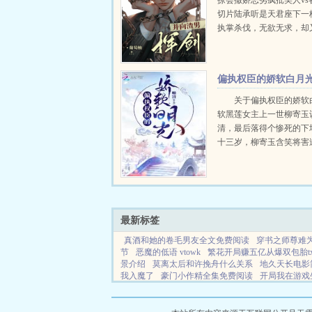
撩会撒娇恶劣疯批美人vs
切片陆承听是天君座下一
执掌杀伐，无欲无求，却
劣，难以管教。为追寻下
天界少君，一夜之间斩杀
有囚犯，闹得天界天翻地
偏执权臣的娇软白月
生。被忍无可...
关于偏执权臣的娇软
软黑莲女主上一世柳寄玉
清，最后落得个惨死的下
十三岁，柳寄玉含笑将害
人，玩弄于掌股之上。可
扑入了那人的怀中，撒着
疼。梅疏玉觉得很奇怪，
己颐指气使的小姑...
最新标签
真酒和她的卷毛男友全文免费阅读
穿书之师尊难为
节
恶魔的低语 vtowk
繁花开局赚五亿从爆双包胎tx
景介绍
莫离太后和许挽舟什么关系
地久天长电影
我入魔了
豪门小作精全集免费阅读
开局我在游戏
主
豪门小作精全文免费阅读
禁忌之旅到底做的什
采补的
重生到未来的
全职猎人 真14是谁
火影系
阁
观察者女主角是谁
饥荒年我囤货娇养古代大将