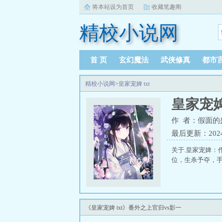
将本站设为首页
收藏笔趣阁
精校小说网
首 页
玄幻魔法
武侠修真
都市
精校小说网
>
皇家宠婢 txt
皇家宠婢 
作 者：假面的
最后更新：2024-0
关于.皇家宠婢：
位，生杀予夺，手
《皇家宠婢 txt》番外之上官归vs影一