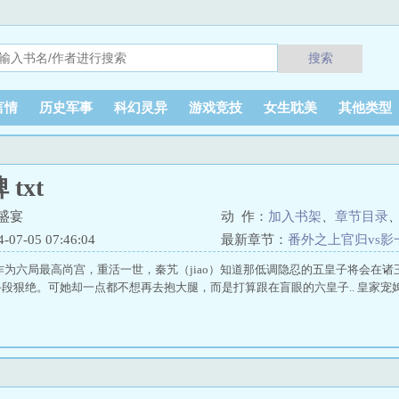
搜索
言情
历史军事
科幻灵异
游戏竞技
女生耽美
其他类型
txt
盛宴
动 作：
加入书架
、
章节目录
7-05 07:46:04
最新章节：
番外之上官归vs影
作为六局最高尚宫，重活一世，秦艽（jiao）知道那低调隐忍的五皇子将会在
段狠绝。可她却一点都不想再去抱大腿，而是打算跟在盲眼的六皇子.. 皇家宠