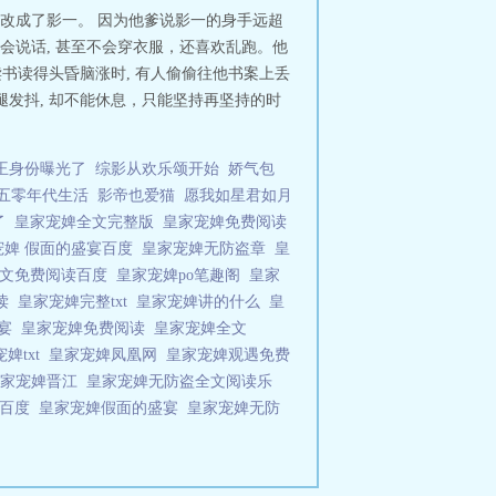
就改成了影一。 因为他爹说影一的身手远超
不会说话, 甚至不会穿衣服，还喜欢乱跑。他
书读得头昏脑涨时, 有人偷偷往他书案上丢
双腿发抖, 却不能休息，只能坚持再坚持的时
王身份曝光了
综影从欢乐颂开始
娇气包
五零年代生活
影帝也爱猫
愿我如星君如月
了
皇家宠婢全文完整版
皇家宠婢免费阅读
宠婢 假面的盛宴百度
皇家宠婢无防盗章
皇
全文免费阅读百度
皇家宠婢po笔趣阁
皇家
阅读
皇家宠婢完整txt
皇家宠婢讲的什么
皇
盛宴
皇家宠婢免费阅读
皇家宠婢全文
婢txt
皇家宠婢凤凰网
皇家宠婢观遇免费
皇家宠婢晋江
皇家宠婢无防盗全文阅读乐
t百度
皇家宠婢假面的盛宴
皇家宠婢无防