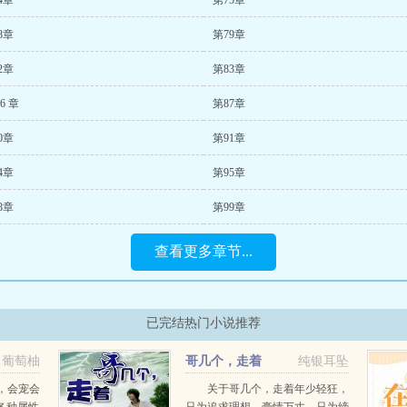
4章
第75章
8章
第79章
2章
第83章
6 章
第87章
0章
第91章
4章
第95章
8章
第99章
查看更多章节...
已完结热门小说推荐
葡萄柚
哥几个，走着
纯银耳坠
，会宠会
关于哥几个，走着年少轻狂，