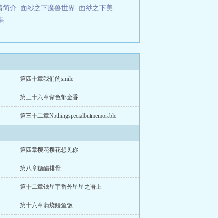
情简介
面纱之下魔兽世界
面纱之下美
0集
第四十章我们的smile
第三十六章紫色郁金香
第三十二章Nothingspecialbutmemorable
第四章樱花樱花想见你
第八章糖醋排骨
第十二章钱星宇番外星星之语上
第十六章蒲烧鳗鱼饭