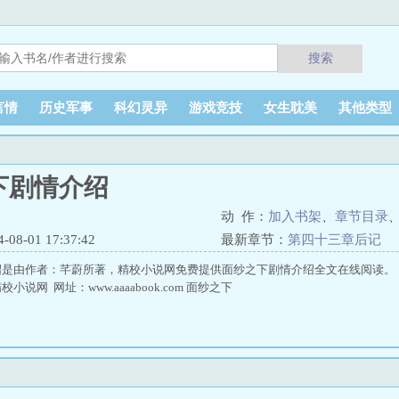
搜索
言情
历史军事
科幻灵异
游戏竞技
女生耽美
其他类型
下剧情介绍
动 作：
加入书架
、
章节目录
8-01 17:37:42
最新章节：
第四十三章后记
绍是由作者：芊蔚所著，精校小说网免费提供面纱之下剧情介绍全文在线阅读。
说网 网址：www.aaaabook.com 面纱之下