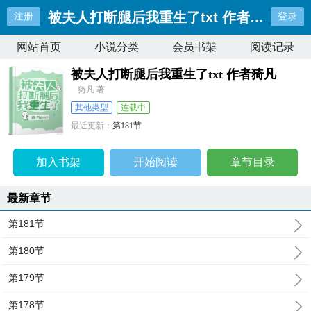
被夫人打断腿后我重生了txt 作者猗凡
注册
登录
网站首页
小说分类
会员书架
阅读记录
被夫人打断腿后我重生了txt 作者猗凡
猗凡 著
其他类型
连载中
最近更新：
第181节
更新时间：
2024-12-05 16:06:31
加入书架
开始阅读
章节目录
最新章节
第181节
第180节
第179节
第178节