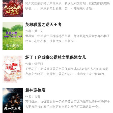
简介文国的纨绔子弟苏景辰，初次见到文若烟，就被她的美貌所
吸引。。。苏景辰勾起邪魅一笑，不知姑娘可否婚...
英雄联盟之逆天王者
作者：梦一刀
世界第一中单被中国神秘选手单杀，并送其超鬼看着多年韩棒子
肆虐，心中不服。带着仇恨，带着报...
坏了！穿成癫公霸总文里保姆女儿
作者：饼干猫
关于坏了！穿成癫公霸总文里保姆女儿x林染大四实习的时候熬
夜改文件猝死，穿越到了霸总小说中，成为女主家中保姆的...
超神宠兽店
作者：古羲
万订爆款，火爆爽文有一刀斩杀黄金巨龙的低等骷髅种有身怀十
大宠兽秘技的看门土狗更有自称为神的打工妹这是一个...