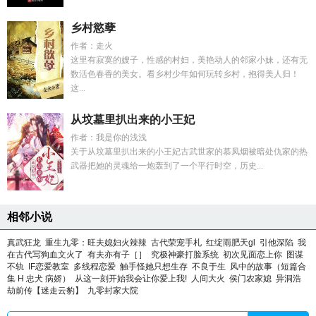
乡村慾孽
作者：走火
这里有寂寞的嫂子，性感的村妇，美艳动人的邻家小妹，还有无
数活色春香的美女。看乡村少年如何玩转乡村，抱得美人归！
这...
从坟墓里扒出来的小王妃
作者：我是你的浅浅
关于从坟墓里扒出来的小王妃古武世家的慕凤烟被暗处仇家的热
武器把她的灵魂给一炮轰到了一个平行时空，历史...
相邻小说
真武狂龙
重生九零：旺夫媳妇火辣辣
古代荣宠手札
红绽雨肥天gl
引他深陷
我
在古代写狗血文火了
有夫亦有子［］
究极神豪打脸系统
初次见面恋上你
图谋
不轨
IF恋爱教室
多线程恋爱
触手怪她只想生存
不良于生
风中的故事（短篇合
集 H 忠犬 病娇）
从这一刻开始我会让你爱上我!
人间大火
侯门农家媳
异洞浩
劫前传【迷走云豹】
九零封家大院