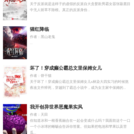
关于反派就是这样子的虚假的反派自大贪婪欺男霸女嚣张跋扈目
中无人斩草不除根。真正的反派身份...
猩红降临
作者：黑山老鬼
...
坏了！穿成癫公霸总文里保姆女儿
作者：饼干猫
关于坏了！穿成癫公霸总文里保姆女儿x林染大四实习的时候熬
夜改文件猝死，穿越到了霸总小说中，成为女主家中保姆的...
我开创异世界恶魔果实风
作者：天田
你知道冰和一根香蕉融合在一起会变成什么吗？我面前这个一口
一个小冰球的蜥蜴会告诉你答案。但如果把电池和苹果以及苦
瓜...