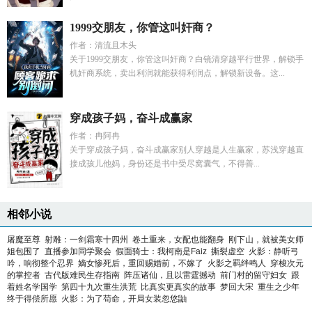
1999交朋友，你管这叫奸商？
作者：清流且木头
关于1999交朋友，你管这叫奸商？白镜清穿越平行世界，解锁手
机奸商系统，卖出利润就能获得利润点，解锁新设备。这...
穿成孩子妈，奋斗成赢家
作者：冉阿冉
关于穿成孩子妈，奋斗成赢家别人穿越是人生赢家，苏浅穿越直
接成孩儿他妈，身份还是书中受尽窝囊气，不得善...
相邻小说
屠魔至尊
射雕：一剑霜寒十四州
卷土重来，女配也能翻身
刚下山，就被美女师
姐包围了
直播参加同学聚会
假面骑士：我柯南是Faiz
撕裂虚空
火影：静听弓
吟，响彻整个忍界
嫡女惨死后，重回赐婚前，不嫁了
火影之羁绊鸣人
穿梭次元
的掌控者
古代版难民生存指南
阵压诸仙，且以雷霆撼动
前门村的留守妇女
跟
着姓名学国学
第四十九次重生洪荒
比真实更真实的故事
梦回大宋
重生之少年
终于得偿所愿
火影：为了苟命，开局女装忽悠鼬