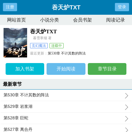
吞天炉TXT
注册
登录
网站首页
小说分类
会员书架
阅读记录
吞天炉TXT
暮雪寒烟 著
玄幻魔法
连载中
最近更新：
第530章 不计其数的阵法
更新时间：
2025-07-16 01:15:54
加入书架
开始阅读
章节目录
最新章节
第530章 不计其数的阵法
第529章 岩浆湖
第528章 巨蛇
第527章 离合丹