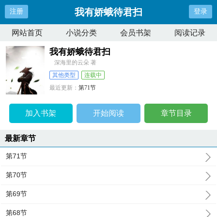
我有娇蛾待君扫
注册
登录
网站首页
小说分类
会员书架
阅读记录
我有娇蛾待君扫
深海里的云朵 著
其他类型
连载中
最近更新：
第71节
更新时间：
2025-01-28 08:50:35
加入书架
开始阅读
章节目录
最新章节
第71节
第70节
第69节
第68节