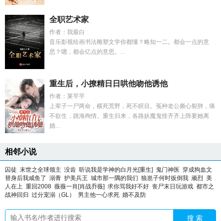
全职艺术家
作者：我最白
音乐影视绘画书法雕塑文学你都懂？略知一二。都会一点的意
思？嗯，都会亿点的意思。...
重生后，小撩精日日哄他吻他诱他
作者：莱芊芊
上辈子一尸两命，横死荒野，死不瞑目。冤种老公撕心裂肺，痛
不欲生，跳海殉情。重生归来，各路妖魔鬼怪齐齐上阵要她离
婚...
相邻小说
囚徒
末世之全球领主
没齿
听说我是学神的白月光[重生]
鬼门神医
穿成狗血文
替身后我咸鱼了
溺青
护美兵王
城市那一隅的我们
狼崽子何时扳倒我
顽烈
美
人在上
重回2008
薇薇一肖[肖战乔薇]
求你骂我好不好
丧尸末日玩游戏
都市之
战神回归
过分宠溺（GL）
男主他一心求死
婚不及防
搜 索