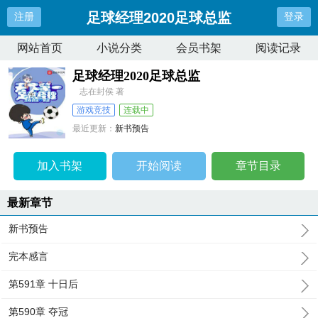
足球经理2020足球总监
注册
登录
网站首页
小说分类
会员书架
阅读记录
足球经理2020足球总监
志在封侯 著
游戏竞技
连载中
最近更新：
新书预告
更新时间：
2024-08-26 03:09:06
加入书架
开始阅读
章节目录
最新章节
新书预告
完本感言
第591章 十日后
第590章 夺冠