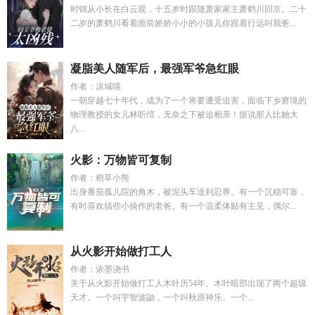
时锦从小长在白云观，十五岁时跟随萧家家主萧鹤川回京。二十
二岁的萧鹤川看着面前娇娇小小的小孩儿你跟着行远叫我爸...
凝脂美人随军后，最强军爷急红眼
作者：凉城喵
一朝穿越七十年代，成为了一个将要遭受迫害，面临下乡窘境的
物理教授的女儿林听绾，无奈之下被迫相亲！据说那人比她大
八...
火影：万物皆可复制
作者：稻草小熊
出身番茄孤儿院的角木，被泥头车送到忍界。有一个沉稳可靠，
有时喜欢搞些小操作的老爸。有一个温柔体贴有主见，偶尔...
从火影开始做打工人
作者：浓墨浇书
关于从火影开始做打工人木叶历54年。木叶暗部出现了两个超级
天才。一个叫宇智波鼬，一个叫秋原神乐。一个...